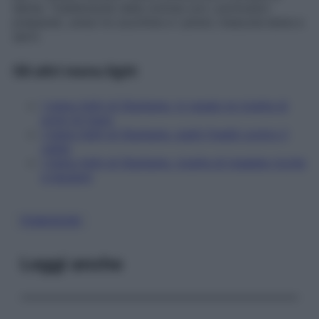
dente. Trasferiscila nella ciotola con i pomodori
preparati, unisci le zucchine e i pinoli, mescola bene e
servi.
Gli altri menu light
I menu light di Starbene, in regalo le ricette di
primi di mare
I menu light di Starbene, piatti freddi contro il
caldo
I menu light di Starbene, ricette di insalate ricche
e leggere
POMODORI
Leggi anche