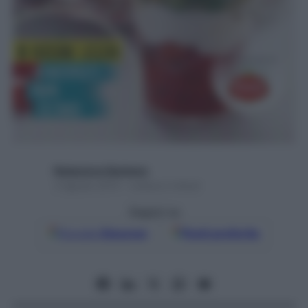
Redazione Starbene
3 Agosto 2015 – Lettura 2 minuti
Seguici su
Google
Discover
Fonti preferite