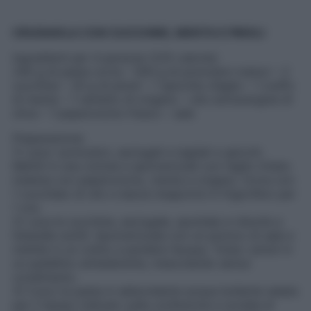
CRUDAIOLA CON ZUCCHINE, MENTA E PINOLI
Ingredienti
per 4 persone (225 calorie):
240 g di pasta corta – 500 g di pomodori maturi – 2
zucchine – 20 g di pinoli – 1 spicchio d’aglio – 1 ciuffo
di menta – 1 rametto di origano – olio extravergine dl
oliva – 1 peperoncino fresco – sale
Preparazione
:
1) Lava i pomodori, asciugali e tagliali a spicchi.
Mettili in una ciotola e spolverizzali con l’aglio tritato
insieme con peperoncino, menta e origano. Irrora con
1 cucchiaio di olio e lascia insaporire in frigorifero per
1 ora.
2) Lava le zucchine, asciugale, spuntale e riducile a
listarelle sottili. Spolverizzale con un pizzico di sale e
mettile in un colino a perdere l’acqua. Tosta i pinoli in
un padellino antiaderente, mescolando senza
condimento.
3) Cuoci la pasta in abbondante acqua bollente salata
per il tempo indicato sulla confezione e scolala al