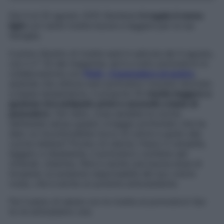
Dal 4 al 25 agosto 2015
Starbene
ti regala 4 menu
light
con tante ricette buone e leggere per la tua
famiglia.
Il primo libretto di ricette sarà in edicola dal 4 agosto,
con il n° 33 del magazine, ed è a tutto pomodoro! In
collaborazione con
Petti
– il pomodoro al centro
,
azienda che utilizza solo pomodoro toscano lavorato
a bassa temperatura,
ti propone 30
ricette leggere e
gustose (tra antipasti, primi e secondi) a base di
pomodoro
. Del resto, cosa sarebbe la cucina
dell’estate senza questo ortaggio profumato che ha
dato un inconfondibile tocco di colore e gusto alla
cucina italiana? Povero di calorie, fresco e versatile,
leggero e dissetante, il pomodoro contiene sali
minerali, vitamine, fibre e anche una buona dose di
licopene, la sostanza responsabile del suo colore
rosso, che è anche un potente antiossidante.
Fai il pieno di salute con le ricette al pomodoro! Qui
te ne anticipiamo una.