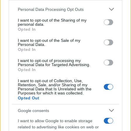
Personal Data Processing Opt Outs
This information may also be disclosed by us to third parties
on the IAB’s List of Downstream Participants that may further
I want to opt-out of the Sharing of my
disclose it to other third parties.
personal data.
Opted In
Please note that this website/app uses one or more Google
services and may gather and store information including but
I want to opt-out of the Sale of my
Personal Data.
not limited to your visit or usage behaviour. You may click to
Opted In
grant or deny consent to Google and its third-party tags to
use your data for below specified purposes in below Google
I want to opt-out of processing my
consent section.
Personal Data for Targeted Advertising.
Opted In
I want to opt-out of Collection, Use,
Retention, Sale, and/or Sharing of my
Personal Data that Is Unrelated with the
Purposes for which it was collected.
Opted Out
Google consents
I want to allow Google to enable storage
related to advertising like cookies on web or