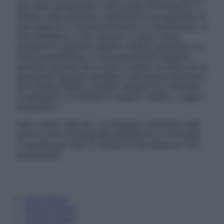
sito sono presentate a solo scopo informativo, in
nessun caso possono costituire la formulazione di
una diagnosi o la prescrizione di un trattamento, e
non intendono e non devono in alcun modo
sostituire il rapporto diretto medico-paziente o la
visita specialistica. Si raccomanda di chiedere
sempre il parere del proprio medico curante e/o di
specialisti riguardo qualsiasi indicazione riportata.
Se si hanno dubbi o quesiti sull’uso di un farmaco
è necessario contattare il proprio medico. Leggi il
Disclaimer »
Tutti i diritti riservati. Le immagini utilizzate negli
articoli sono di proprietà dell’editore o concesse
in licenza per l’uso. È vietata la riproduzione non
autorizzata.
Informativa
Privacy Policy
Cookie Policy