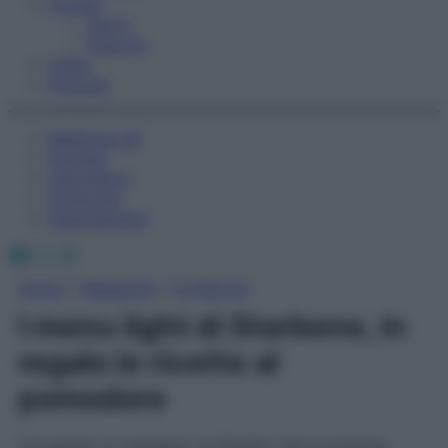
Fitness
Sport
Esercizi
Video
Podcast
Medicina AZ
Farmaci
Calcolatori
Oroscopo
Abbonamenti
Facebook
X
Instagram
Home
»
Magazine
»
In Edicola
I menu light di Starbene, in
regalo le ricette al
pomodoro
Il 4 agosto in omaggio un libretto che ti propone