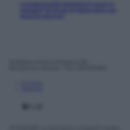
La trappola della dopamina ti segue in
spiaggia? Strategie di digital detox per
staccare davvero
© Belpietro Edizioni Periodiche SRL –
Riproduzione riservata – P.Iva 13673600964
Chi siamo
Pubblicità
Facebook
X
Instagram
ATTENZIONE: Le informazioni contenute in questo