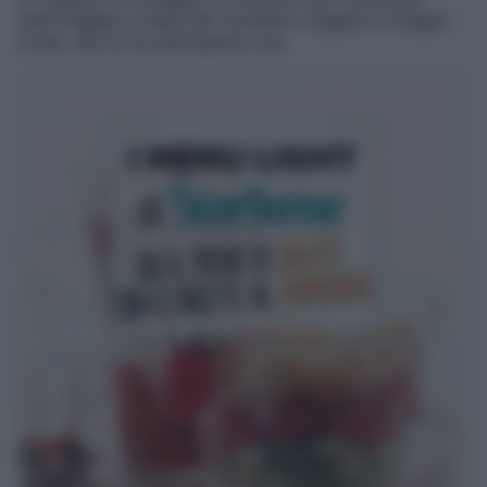
piatti leggeri a base del versatile e leggero ortaggio
rosso. Qui te ne anticipiamo uno