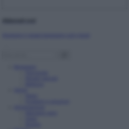
Abbonati ora!
Starbene ti regala benessere ogni mese!
Benessere
Psicologia
Rimedi naturali
Bellezza
Salute
News
Problemi e soluzioni
Alimentazione
Mangiare sano
Diete
Ricette