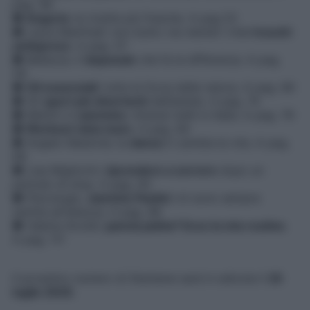
pag. 46
●
Anguria
: le ricette più fresche. A pag 52
● Laura Manfredi: non butto via niente! I miei
trucchi
antispreco
. A pag. 57
● Bellezza. Il
doposole
che fa la differenza. A pag.
58
●
Oli essenziali
: tutta la forza della natura. A pag. 66
● Gli
sport più divertenti
dell’estate. A pag. 74
● Mettiti in
cammino
: itinerari belli in Italia. A pag. 78
●
Workout vista mare
. A pag. 84
● Angelo Madonia: la
danza
ti cambia la vita. A pag.
88
● Lisa Migliorini:
riprendere a correre
dopo un
periodo di stop. A pag. 93
● Psicologia.
Jasmine Paolini
: mi sono sempre
sentita allʼaltezza. A pag. 98
● Valeria Airoldi:
pancia piatta? Ecco la mia routine
.
A pag. 111
Il prossimo numero di Starbene sarà in edicola il
25
luglio 2025
.