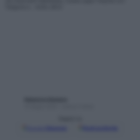
più divertenti dell’estate, ricette super fresche con
l’anguria e… molto altro!
Redazione Starbene
19 Giugno 2025 – Lettura 2 minuti
Seguici su
Google
Discover
Fonti preferite