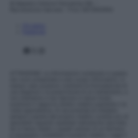
© Belpietro Edizioni Periodiche SRL –
Riproduzione riservata – P.Iva 13673600964
Chi siamo
Pubblicità
Facebook
X
Instagram
ATTENZIONE: Le informazioni contenute in questo
sito sono presentate a solo scopo informativo, in
nessun caso possono costituire la formulazione di
una diagnosi o la prescrizione di un trattamento, e
non intendono e non devono in alcun modo
sostituire il rapporto diretto medico-paziente o la
visita specialistica. Si raccomanda di chiedere
sempre il parere del proprio medico curante e/o di
specialisti riguardo qualsiasi indicazione riportata.
Se si hanno dubbi o quesiti sull’uso di un farmaco
è necessario contattare il proprio medico. Leggi il