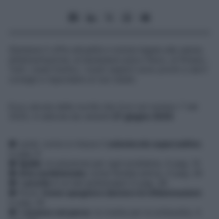
Starbene
ti offre attualità e notizie legate alla salute,
all’alimentazione, al benessere psico-fisico, al fitness…
Tutti i mesi! Inoltre, i nostri esperti sono pronti a darti
consigli e rispondere ai tuoi dubbi.
Ecco alcune delle novità che trovi sul numero 7 del
2025, in edicola da venerdì
27 giugno
2025
:
● Lp(a): come si misura il
colesterolo supercattivo
.
A pag. 6
●
Spalle
: la soluzione per ogni problema. A pag. 14
●
Aria condizionata
: come farsela amica. A pag. 26
● Il
prurito
è un bel grattacapo! A pag. 38
● Food.
Come spegnere davvero le infiammazioni
.
A pag. 42
● A
pranzo nel parco
: le ricette per la schiscetta. A