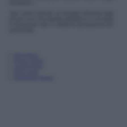
Disclaimer »
Tutti i diritti riservati. Le immagini utilizzate negli
articoli sono di proprietà dell’editore o concesse
in licenza per l’uso. È vietata la riproduzione non
autorizzata.
Informativa
Privacy Policy
Cookie Policy
Note Legali
Preferenze Privacy