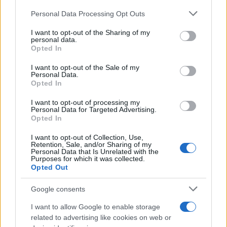
Personal Data Processing Opt Outs
This information may also be disclosed by us to third parties
on the IAB’s List of Downstream Participants that may further
I want to opt-out of the Sharing of my
disclose it to other third parties.
personal data.
Opted In
Please note that this website/app uses one or more Google
services and may gather and store information including but
I want to opt-out of the Sale of my
Personal Data.
not limited to your visit or usage behaviour. You may click to
Opted In
grant or deny consent to Google and its third-party tags to
use your data for below specified purposes in below Google
I want to opt-out of processing my
consent section.
Personal Data for Targeted Advertising.
Opted In
I want to opt-out of Collection, Use,
Retention, Sale, and/or Sharing of my
Personal Data that Is Unrelated with the
Purposes for which it was collected.
Opted Out
Google consents
I want to allow Google to enable storage
related to advertising like cookies on web or