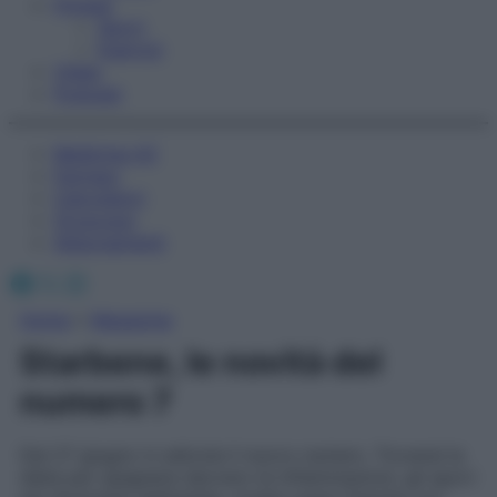
Fitness
Sport
Esercizi
Video
Podcast
Medicina AZ
Farmaci
Calcolatori
Oroscopo
Abbonamenti
Facebook
X
Instagram
Home
»
Magazine
Starbene, le novità del
numero 7
Dal 27 giugno in edicola il nuovo numero. Troverai la
dieta per spegnere davvero le infiammazioni, gli sport