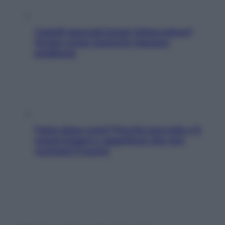
Capelli spezzati lungo l’attaccatura?
Scopri come risolvere l’annoso
problema
Fame dopo cena? Perché succede e 6
snack leggeri e appetitosi che non
rovinano il sonno