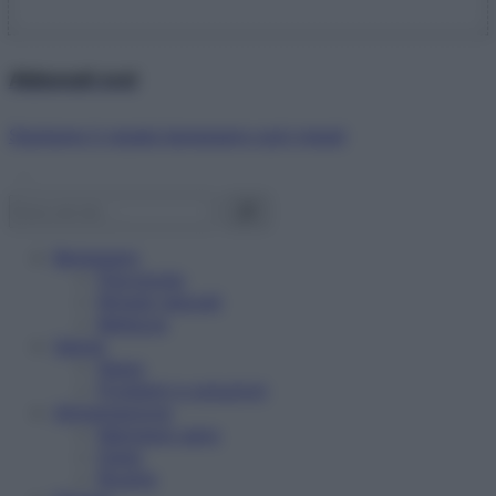
Abbonati ora!
Starbene ti regala benessere ogni mese!
Benessere
Psicologia
Rimedi naturali
Bellezza
Salute
News
Problemi e soluzioni
Alimentazione
Mangiare sano
Diete
Ricette