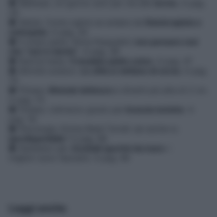
● Wellness. Un giorno solo per me alle
terme
. A pag.
29
● Salute. Come capire se andare da
fisioterapista o
osteopata
. A pag. 34
● Il corpo parla. Silvia Pasqualini:
non pensare mai
che “non è niente”
. A pag. 38
● Nutrirsi bene.
5 insalate piatto unico
. A pag. 47
● Attività outdoor.
Le città si visitano di corsa
. A pag.
70
● Fitness.
Metodo Ishimura
e diventi più alta di 2 cm.
A pag. 73
● Fitness. L’attrezzo giusto per
braccia toniche
. A
pag. 76
● Psicologia. Emma Reed Turrell: sei anche tu
iperdisponibile
? A pag. 88
● Starbene Lab.
Occhiali sportivi da mare
: i
migliori sono fascianti. A pag. 96
Leggi anche