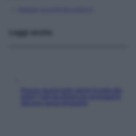
Starbene, le novità del numero 8
Leggi anche
Doccia, lavarsi tutti i giorni fa male alla
pelle? I miti da sfatare per proteggerla
davvero senza stressarla