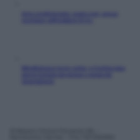
Aria condizionata: usala così, senza
rischiare raffreddore & Co.
Mindfulness tra le vette: a Cortina due
giorni lontani da stress e ansia da
smartphone
© Belpietro Edizioni Periodiche SRL –
Riproduzione riservata – P.Iva 13673600964