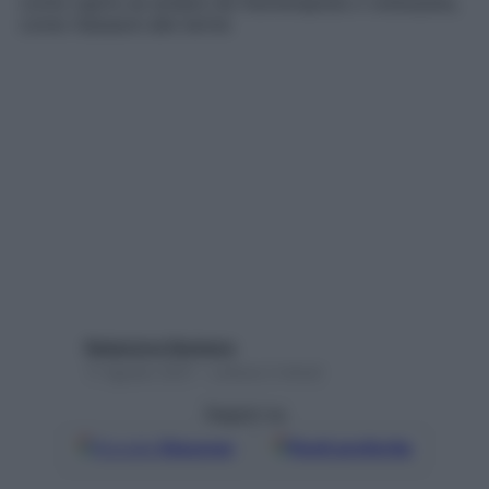
come capire se andare da fisioterapista o osteopata,
come rilassarsi alle terme
Redazione Starbene
11 Agosto 2021 – Lettura 2 minuti
Seguici su
Google
Discover
Fonti preferite