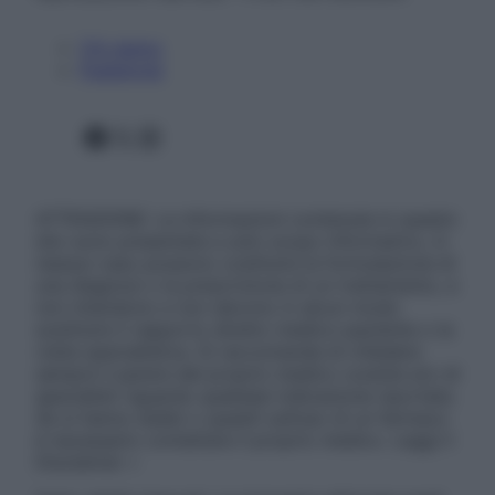
Chi siamo
Pubblicità
Facebook
X
Instagram
ATTENZIONE: Le informazioni contenute in questo
sito sono presentate a solo scopo informativo, in
nessun caso possono costituire la formulazione di
una diagnosi o la prescrizione di un trattamento, e
non intendono e non devono in alcun modo
sostituire il rapporto diretto medico-paziente o la
visita specialistica. Si raccomanda di chiedere
sempre il parere del proprio medico curante e/o di
specialisti riguardo qualsiasi indicazione riportata.
Se si hanno dubbi o quesiti sull’uso di un farmaco
è necessario contattare il proprio medico. Leggi il
Disclaimer »