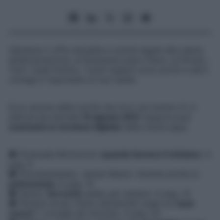
Starbene
ti offre attualità e notizie legate alla salute,
all’alimentazione, al benessere psico-fisico, al fitness…
Tutti i mesi! Inoltre, i
nostri esperti sono pronti a darti
consigli e rispondere ai tuoi dubbi.
Ecco alcune delle novità che trovi sul numero 9, in
edicola da martedì
10 agosto
2021
(oppure puoi
scaricarlo in versione digitale
dalla nostra app):
● Emanuele Montomoli:
quando faremo il richiamo
. A
pag. 8
● Psicobenessere. James Nestor: diventa anche tu
polmonauta
. A pag. 10
● Salute.
Verruche
addio per sempre. A pag. 14
● Piacersi di più. Paolo Santanchè: sogni un
naso
nuovo
? I consigli del chirurgo. A pag. 24