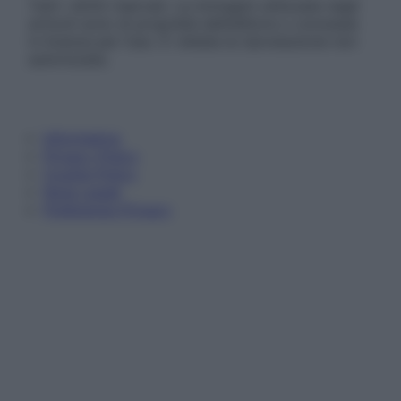
Tutti i diritti riservati. Le immagini utilizzate negli
articoli sono di proprietà dell’editore o concesse
in licenza per l’uso. È vietata la riproduzione non
autorizzata.
Informativa
Privacy Policy
Cookie Policy
Note Legali
Preferenze Privacy