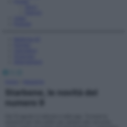
Fitness
Sport
Esercizi
Video
Podcast
Medicina AZ
Farmaci
Calcolatori
Oroscopo
Abbonamenti
Facebook
X
Instagram
Home
»
Magazine
Starbene, le novità del
numero 9
Dal 10 agosto in edicola e nella app. Troverai le
soluzioni per dire addio per sempre alle verruche,