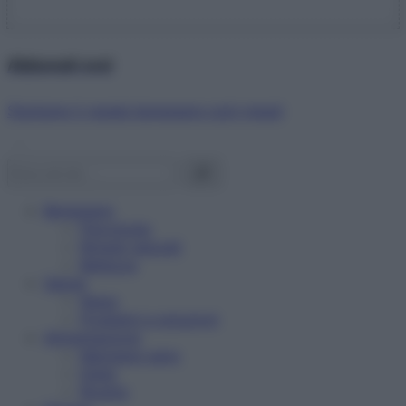
Abbonati ora!
Starbene ti regala benessere ogni mese!
Benessere
Psicologia
Rimedi naturali
Bellezza
Salute
News
Problemi e soluzioni
Alimentazione
Mangiare sano
Diete
Ricette