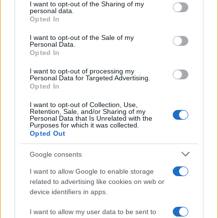
I want to opt-out of the Sharing of my
disclose it to other third parties.
personal data.
Opted In
Please note that this website/app uses one or more Google
services and may gather and store information including but
I want to opt-out of the Sale of my
Personal Data.
not limited to your visit or usage behaviour. You may click to
Opted In
grant or deny consent to Google and its third-party tags to
use your data for below specified purposes in below Google
I want to opt-out of processing my
consent section.
Personal Data for Targeted Advertising.
Opted In
I want to opt-out of Collection, Use,
Retention, Sale, and/or Sharing of my
Personal Data that Is Unrelated with the
Purposes for which it was collected.
Opted Out
Google consents
I want to allow Google to enable storage
related to advertising like cookies on web or
device identifiers in apps.
I want to allow my user data to be sent to