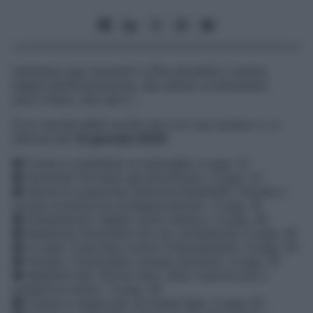
Starbene
ogni martedì ti offre attualità e notizie
legate all’alimentazione, alla salute, al benessere
psico-fisico, allo sport…
Ecco alcune delle novità che trovi sul numero 5, in
edicola dal
14 gennaio 2020
:
● Come si manifesta la meningite. A pag. 12
● Insonnia? Arrivano gli psicobiotici. A pag. 14
● Storia di copertina. Eleonora Rubaltelli: «Anche a
tavola si pratica la consapevolezza». A pag. 16
● Prevenzione. Fegato sotto attacco. A pag. 28
● Medicina. Emicrania via con un’iniezione. A pag. 30
● In casa. Cosa fare contro l’inquinamento. A pag. 33
● Fitness. L’hydrobike compie vent’anni. A pag. 37
● Malattie rare. Storia vera: «Non riuscivo più a
guidare la mano». A pag. 40
● Creme e zuppe per un lunedì light. A pag. 55