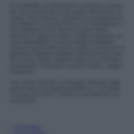
ATTENZIONE: Le informazioni contenute in questo
sito sono presentate a solo scopo informativo, in
nessun caso possono costituire la formulazione di
una diagnosi o la prescrizione di un trattamento, e
non intendono e non devono in alcun modo
sostituire il rapporto diretto medico-paziente o la
visita specialistica. Si raccomanda di chiedere
sempre il parere del proprio medico curante e/o di
specialisti riguardo qualsiasi indicazione riportata.
Se si hanno dubbi o quesiti sull’uso di un farmaco
è necessario contattare il proprio medico. Leggi il
Disclaimer »
Tutti i diritti riservati. Le immagini utilizzate negli
articoli sono di proprietà dell’editore o concesse
in licenza per l’uso. È vietata la riproduzione non
autorizzata.
Informativa
Privacy Policy