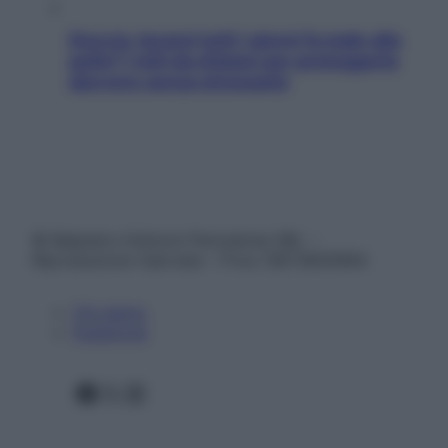
Doccia, lavarsi tutti i giorni fa male alla
pelle? I miti da sfatare per proteggerla
davvero senza stressarla
© Belpietro Edizioni Periodiche SRL –
Riproduzione riservata – P.Iva 13673600964
Chi siamo
Pubblicità
Facebook
X
Instagram