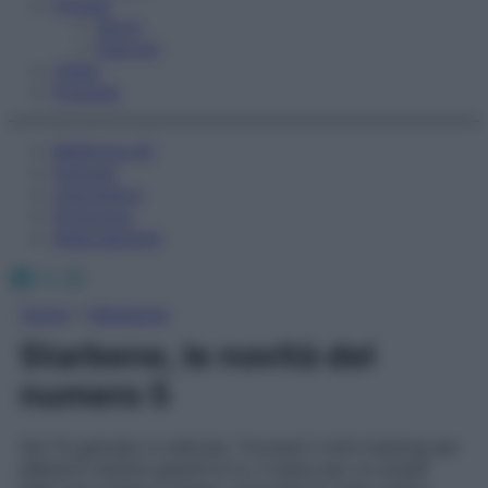
Fitness
Sport
Esercizi
Video
Podcast
Medicina AZ
Farmaci
Calcolatori
Oroscopo
Abbonamenti
Facebook
X
Instagram
Home
»
Magazine
Starbene, le novità del
numero 5
Dal 14 gennaio in edicola. Troverai il mini-training per
allenarti mentre guardi la tv, il menu per un lunedì