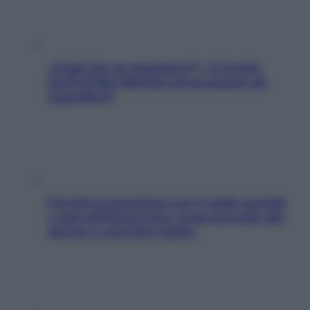
«Oggi che se magnamo?»: 4 ricette
facili di Max Mariola senza pesare gli
ingredienti
Perché la pressione con il caldo scende
e sale all’improvviso: cosa succede alle
donne e cosa fare subito