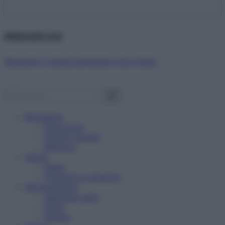
Abbonati ora!
Starbene ti regala benessere ogni mese!
Benessere
Psicologia
Rimedi naturali
Bellezza
Salute
News
Problemi e soluzioni
Alimentazione
Mangiare sano
Diete
Ricette