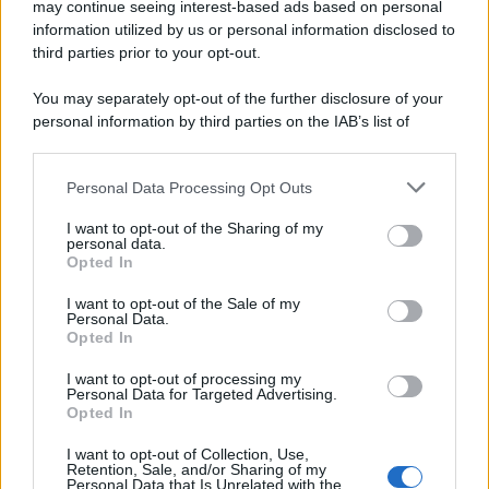
may continue seeing interest-based ads based on personal
information utilized by us or personal information disclosed to
third parties prior to your opt-out.
You may separately opt-out of the further disclosure of your
personal information by third parties on the IAB’s list of
downstream participants.
Personal Data Processing Opt Outs
This information may also be disclosed by us to third parties
on the IAB’s List of Downstream Participants that may further
I want to opt-out of the Sharing of my
disclose it to other third parties.
personal data.
Opted In
Please note that this website/app uses one or more Google
services and may gather and store information including but
I want to opt-out of the Sale of my
Personal Data.
not limited to your visit or usage behaviour. You may click to
Opted In
grant or deny consent to Google and its third-party tags to
use your data for below specified purposes in below Google
I want to opt-out of processing my
consent section.
Personal Data for Targeted Advertising.
Opted In
I want to opt-out of Collection, Use,
Retention, Sale, and/or Sharing of my
Personal Data that Is Unrelated with the