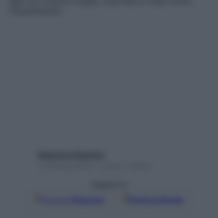
light con creme e zuppe, cosa fare in casa contro
l’inquinamento
Redazione Starbene
13 Gennaio 2020 – Lettura 1 minuto
Seguici su
Google
Discover
Fonti preferite