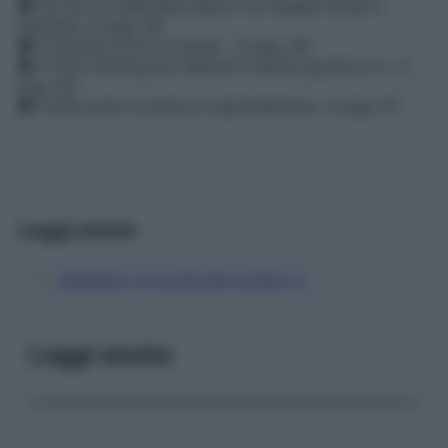
● Fai da te: maschera detox con argilla verde e
bardana. A pag. 59
● A lezione di sci di fondo. A pag. 60
● Il mini-training per allenarti mentre guardi la tv. A
pag. 63
● Il bite sotto la lente di ingrandimento. A pag. 67
Leggi anche
Starbene, le novità del numero 4
Leggi anche