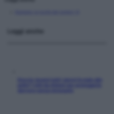
Starbene, le novità del numero 13
Leggi anche
Doccia, lavarsi tutti i giorni fa male alla
pelle? I miti da sfatare per proteggerla
davvero senza stressarla