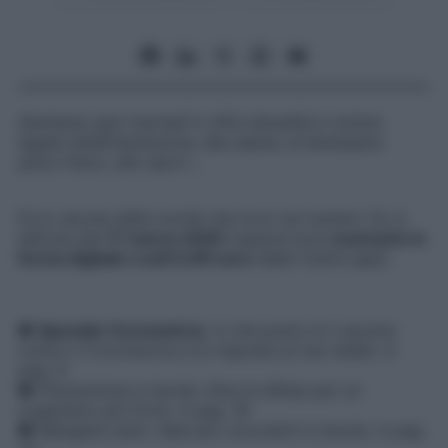
Starbene
ogni martedì ti offre attualità e notizie
legate all’alimentazione, alla salute, al benessere
psico-fisico, allo sport…
Ecco alcune delle novità che trovi sul numero 14, in
edicola dal
17 marz
o 2020
(oppure puoi
scaricarlo in
forma digitale
a soli 0,99 euro
dalla nostra app):
●
Speciale Coronavirus
. A che punto è il vaccino
contro il Coronavirus e le risposte ai tuoi dubbi. A
pag. 9
● Prevenzione a tavola. Alza le difese per un
organismo più forte. A pag. 18
● Mangiare sano. Idee per coccolarti a tavola. A pag.