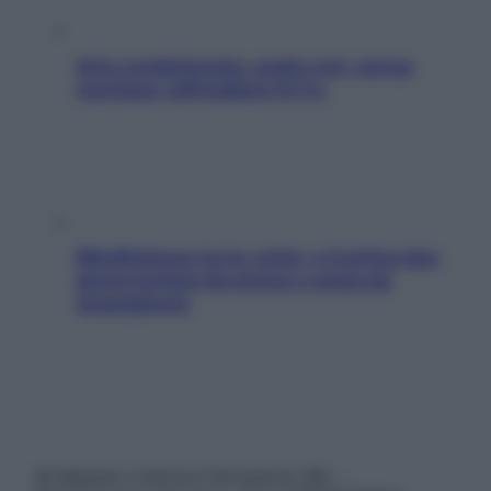
Aria condizionata: usala così, senza
rischiare raffreddore & Co.
Mindfulness tra le vette: a Cortina due
giorni lontani da stress e ansia da
smartphone
© Belpietro Edizioni Periodiche SRL –