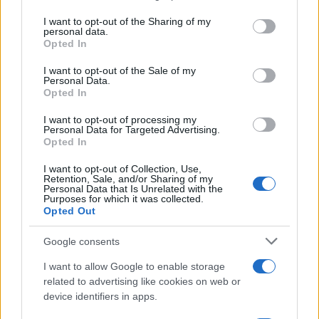
on the IAB’s List of Downstream Participants that may further
I want to opt-out of the Sharing of my
disclose it to other third parties.
personal data.
Opted In
Please note that this website/app uses one or more Google
services and may gather and store information including but
I want to opt-out of the Sale of my
Personal Data.
not limited to your visit or usage behaviour. You may click to
Opted In
grant or deny consent to Google and its third-party tags to
use your data for below specified purposes in below Google
I want to opt-out of processing my
consent section.
Personal Data for Targeted Advertising.
Opted In
I want to opt-out of Collection, Use,
Retention, Sale, and/or Sharing of my
Personal Data that Is Unrelated with the
Purposes for which it was collected.
Opted Out
Google consents
I want to allow Google to enable storage
related to advertising like cookies on web or
device identifiers in apps.