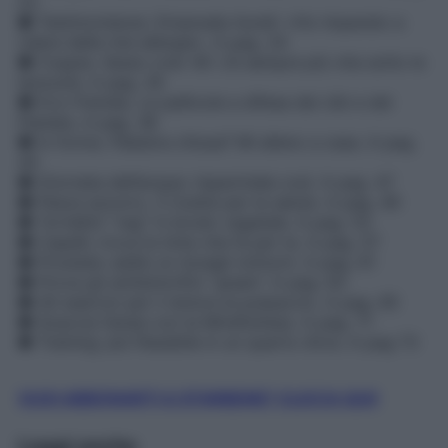
22
● Testimonianze. Emanuela Aureli: «Ho imparato a
ridere delle mie allergie». A pag. 24
● Coppia. Sesso over 40: c’è sempre più vita sotto le
lenzuola. A pag. 26
● Eco-friendly. Le pellicole a difesa dei cibi e del
Pianeta. A pag. 38
● In forma. Palestra chiusa? Mi alleno a casa. A pag.
40
● Giornata dell’acqua: risparmiala così. A pag. 47
● Pesce azzurro, 3 ricette per la salute. A pag. 49
● Tortellini “veg” in brodo vegetale. A pag. 53
● Capelli, trova la tinta che fa per te. A pag. 57
● Prostata: addio ai risvegli notturni. A pag. 61
● Prova gli antidolorifici “green”. A pag. 63
● Gli esercizi per il dolore al polpaccio. A pag. 65
● Scaccia l’ansia con la Mindfulness. A pag. 71
● Training: più flessibile in un quarto d’ora. A pag 73
VUOI ABBONARTI A STARBENE? CLICCA QUI!
Leggi anche