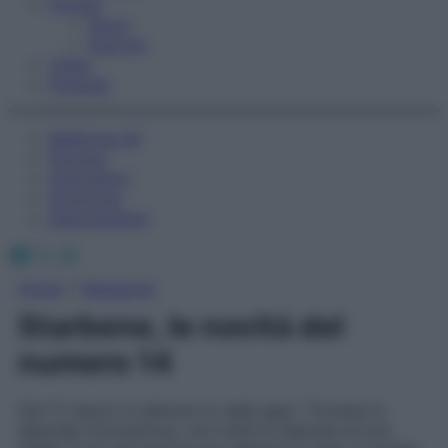
Fitness
Sport
Esercizi
Video
Podcast
Medicina AZ
Farmaci
Calcolatori
Oroscopo
Abbonamenti
Facebook
X
Instagram
Home
»
Magazine
Starbene, le novità del
numero 14
Dal 17 marzo in edicola (o nella app). Troverai lo
speciale Coronavirus, con tutte le risposte ai tuoi