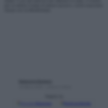
dubbi. E poi gli esercizi per allenarti a casa, 3 ricette
per la salute a base di pesce azzurro, come scacciare
l’ansia con la Mindfulness
Redazione Starbene
16 Marzo 2020 – Lettura 2 minuti
Seguici su
Google
Discover
Fonti preferite