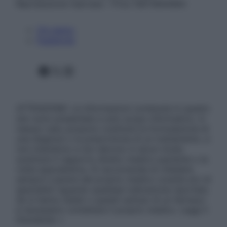
Riproduzione riservata – P.Iva 13673600964
Chi siamo
Pubblicità
Facebook
X
Instagram
ATTENZIONE: Le informazioni contenute in questo
sito sono presentate a solo scopo informativo, in
nessun caso possono costituire la formulazione di
una diagnosi o la prescrizione di un trattamento, e
non intendono e non devono in alcun modo
sostituire il rapporto diretto medico-paziente o la
visita specialistica. Si raccomanda di chiedere
sempre il parere del proprio medico curante e/o di
specialisti riguardo qualsiasi indicazione riportata.
Se si hanno dubbi o quesiti sull’uso di un farmaco
è necessario contattare il proprio medico. Leggi il
Disclaimer »