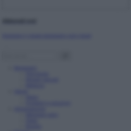
Abbonati ora!
Starbene ti regala benessere ogni mese!
Benessere
Psicologia
Rimedi naturali
Bellezza
Salute
News
Problemi e soluzioni
Alimentazione
Mangiare sano
Diete
Ricette