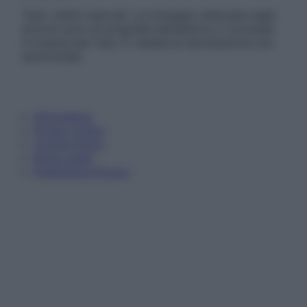
Tutti i diritti riservati. Le immagini utilizzate negli
articoli sono di proprietà dell’editore o concesse
in licenza per l’uso. È vietata la riproduzione non
autorizzata.
Informativa
Privacy Policy
Cookie Policy
Note Legali
Preferenze Privacy