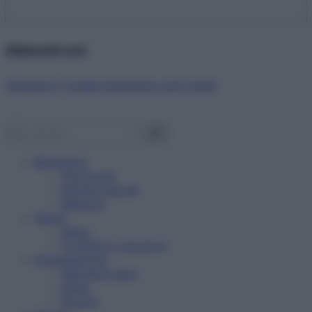
Abbonati ora!
Starbene ti regala benessere ogni mese!
Benessere
Psicologia
Rimedi naturali
Bellezza
Salute
News
Problemi e soluzioni
Alimentazione
Mangiare sano
Diete
Ricette