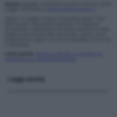
Mayana
(speaker sull’evento women to women, 18/19
maggio 2014 Milano
www.womentowomen.it
)
Sabato 17 maggio si terrà il workshop serale “The I
AM Process” dove potrai imparare i 12 Step per
riconoscere e utilizzare il tuo potere interiore e stare
meglio come donna nella vita di tutti i giorni. Vivrai
l’esperienza di capire chi sei in profondità e di ciò che
è veramente.
LEGGI ANCHE
:
Women to Women, in omaggio l’e-
work book per migliorare la tua vita
Leggi anche