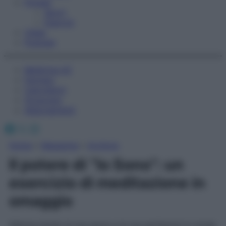
Fitness
Sport
Esercizi
Video
Podcast
Medicina AZ
Farmaci
Calcolatori
Oroscopo
Abbonamenti
Facebook
X
Instagram
Home
»
Magazine
»
Archivio
Il potere di “Io Sono”: un
esercizio di meditazione in
omaggio
Abbracciando le tue paure e le tue perfezioni in modo