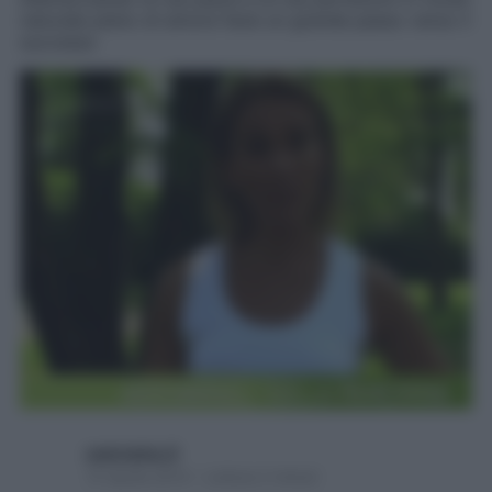
naturale pieno di amore farai un grande passo verso il
successo
username_9
15 Aprile 2014 – Lettura 2 minuti