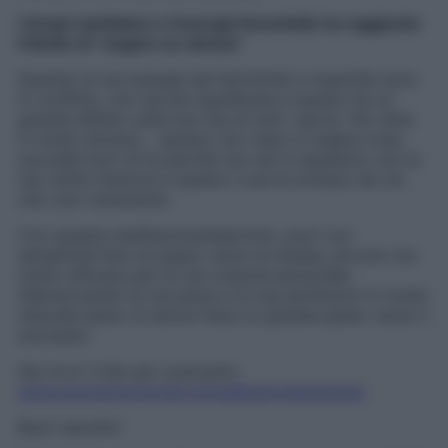
I tempi cambiano e l’energia femminile ha raggiunto
il limite di “negare se stessa”
Quando le tue energie del femminile e maschile sono
in conflitto, non sei più equilibrata e questo ha un
grande effetto sulla tua vita di tutti i giorni. Per dirla
in modo diverso… spesso non riesci a vedere cosa
succede fuori di te perché non sei in equilibrio con la
tua verità interiore e questo ti porta lontano da ciò
che vuoi veramente.
Con questa meditazione/esercizio, puoi con
semplicità fare un passo verso te stessa, piccolo ma
molto efficace per la tua crescita personale.
Abbracciando le tue paure e le tue perfezioni in modo
naturale pieno di amore farai un grande passo verso il
successo.
Qui trovi il link per scaricarlo:
www.womentowomen.it/meditazionestarbene
Buon ascolto!