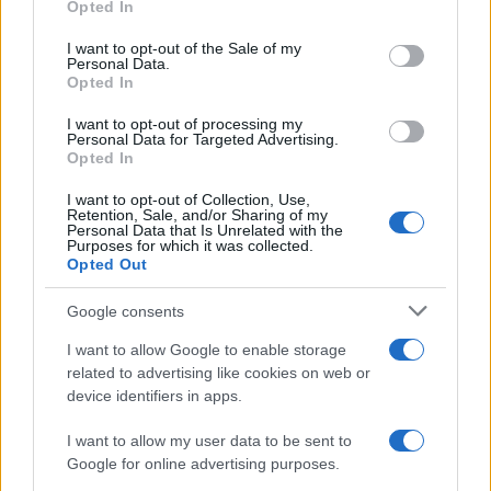
Opted In
Please note that this website/app uses one or more Google
services and may gather and store information including but
I want to opt-out of the Sale of my
Personal Data.
not limited to your visit or usage behaviour. You may click to
Opted In
grant or deny consent to Google and its third-party tags to
use your data for below specified purposes in below Google
I want to opt-out of processing my
consent section.
Personal Data for Targeted Advertising.
Opted In
I want to opt-out of Collection, Use,
Retention, Sale, and/or Sharing of my
Personal Data that Is Unrelated with the
Purposes for which it was collected.
Opted Out
Google consents
I want to allow Google to enable storage
related to advertising like cookies on web or
device identifiers in apps.
I want to allow my user data to be sent to
Google for online advertising purposes.