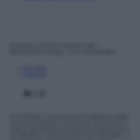
© Belpietro Edizioni Periodiche SRL –
Riproduzione riservata – P.Iva 13673600964
Chi siamo
Pubblicità
Facebook
X
Instagram
ATTENZIONE: Le informazioni contenute in questo
sito sono presentate a solo scopo informativo, in
nessun caso possono costituire la formulazione di
una diagnosi o la prescrizione di un trattamento, e