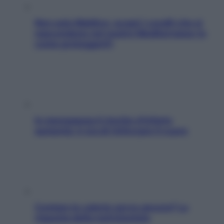
Non solo Maldive: scopri i coralli che si
nascondono nel nostro Mediterraneo (e
come proteggerli)
In menopausa il rischio d’infarto
aumenta: è ora di rinforzare il cuore
Contare le calorie serve ancora? La
risposta della nutrizionista