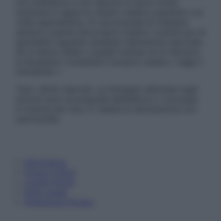
non intendono e non devono in alcun modo
sostituire il rapporto diretto medico-paziente o la
visita specialistica. Si raccomanda di chiedere
sempre il parere del proprio medico curante e/o di
specialisti riguardo qualsiasi indicazione riportata.
Se si hanno dubbi o quesiti sull’uso di un farmaco
è necessario contattare il proprio medico. Leggi il
Disclaimer »
Tutti i diritti riservati. Le immagini utilizzate negli
articoli sono di proprietà dell’editore o concesse
in licenza per l’uso. È vietata la riproduzione non
autorizzata.
Informativa
Privacy Policy
Cookie Policy
Note Legali
Preferenze Privacy