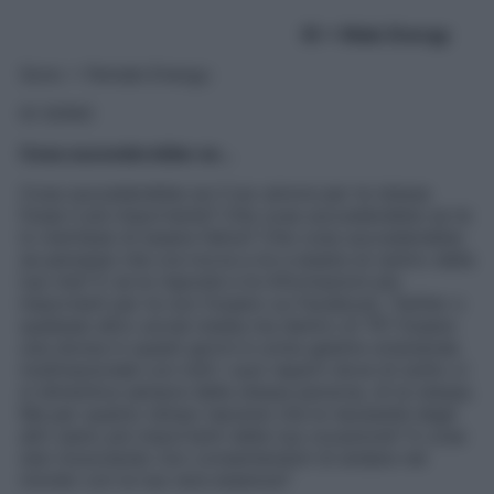
IO = Male Energy
Sono = Female Energy:
IO SONO
Cosa succederebbe se…
Cosa succederebbe se il tuo amore per te stessa
fosse il più importante? Che cosa succederebbe se te
lo meritassi di essere felice? Che cosa succederebbe
se pensassi che ora tocca a te a essere al centro della
tua vita? E se le risposte e le informazioni più
importanti per te non fossero su Facebook, Twitter o
qualsiasi altro social media ma dentro di TE? Essere
una donna in questi giorni è come gestire un’azienda
multinazionale con tutti i suoi reparti dove di solito ci
si dimentica sempre della stessa persona, di te stessa.
Ma per quanto tempo lascerai che le necessità degli
altri siano più importanti della tua vocazione? A cosa
stai rinunciando non consentendoti di andare nel
mondo con la tua vera essenza?