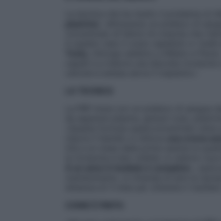
La tecnica che ha risolto il problema di 
piastrine
: «Attraverso un prelievo di sang
concentrato di fattori di crescita che rido
in questo caso il cuoio capelluto e i bulbi 
Testa
, chirurgo estetico a Milano e Pavia
capelli e a indurre una discreta ricrescita
calvizie è estesa serve il trapianto».
LA TECNICA
La PRP inizia con un prelievo di sangue d
da separare plasma, globuli rossi, piastrin
«Questa formula superconcentrata viene qu
ridurre il fastidio si utilizza
una crema ane
Già a un mese dalla prima seduta la qualit
la ricrescita è ben visibile: si vedono nuov
A un anno il risultato è completo
», assic
mantenimento, si rimanda di anni la ripres
distanza di 3 mesi per ottenere il risultat
COME È FINITA