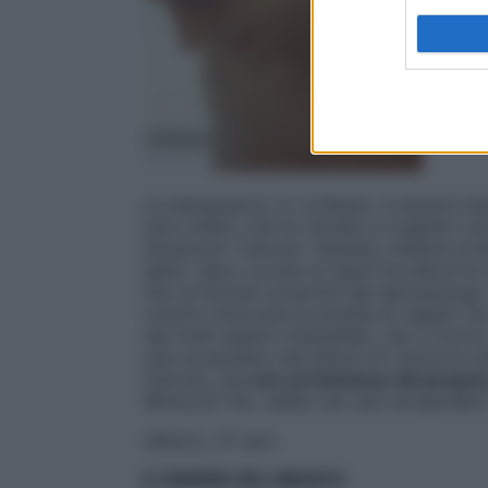
La stempiatura, lo confesso, è sempre st
anni, infatti, che ho iniziato a cogliere i 
situazione “chioma”. Quando, insieme al d
detto: devo correre ai ripari! Da allora ho 
fino ai farmaci prescritti dal dermatologo.
riusciti a bloccare la perdita di capelli, m
dei molti esperti interpellati, che il ricor
solo al pensiero del bisturi mi veniva la 
Internet, che
con un’iniezione del proprio
Miracolo? No, realtà, nei casi recuperabili
Alberto, 37 anni
IL PARERE DEL MEDICO