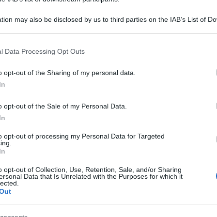
tion may also be disclosed by us to third parties on the IAB’s List of 
 that may further disclose it to other third parties.
 that this website/app uses one or more Google services and may gath
l Data Processing Opt Outs
including but not limited to your visit or usage behaviour. You may click 
 to Google and its third-party tags to use your data for below specifi
o opt-out of the Sharing of my personal data.
ogle consent section.
In
o opt-out of the Sale of my Personal Data.
In
to opt-out of processing my Personal Data for Targeted
ing.
In
o opt-out of Collection, Use, Retention, Sale, and/or Sharing
ersonal Data that Is Unrelated with the Purposes for which it
lected.
Out
consents