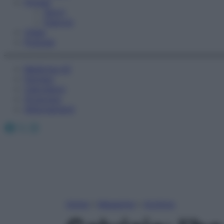
Fitness
Sport
Esercizi
Video
Podcast
Medicina AZ
Farmaci
Calcolatori
Oroscopo
Abbonamenti
Facebook
X
Instagram
Home
»
Magazine
»
Archivio