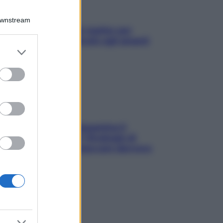
Downstream
L’oroscopo food di Jupiter per
l’estate 2026 dedicato agli amanti
er and store
del cibo
to grant or
ed purposes
La trappola della dopamina ti
segue in spiaggia? Strategie di
digital detox per staccare davvero