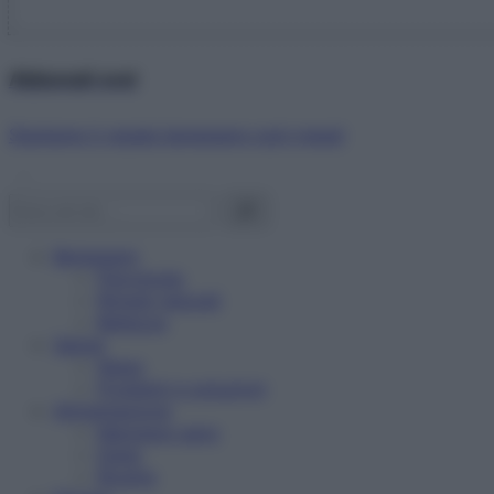
Abbonati ora!
Starbene ti regala benessere ogni mese!
Benessere
Psicologia
Rimedi naturali
Bellezza
Salute
News
Problemi e soluzioni
Alimentazione
Mangiare sano
Diete
Ricette