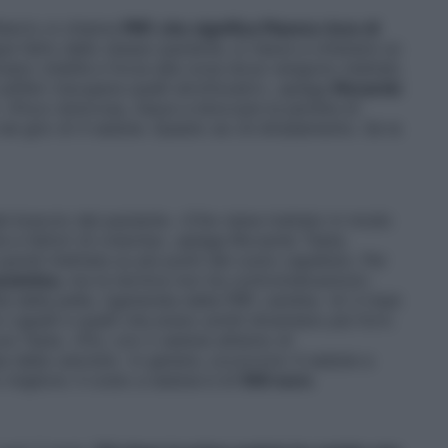
Alberto si chiama
PRP, che significa Plasma ricco di
ue fatto dallo stesso paziente, si riesce a ottenere un
nano vitalità e forza alla zona dove vengono iniettati,
piliferi (recupera quelli atrofizzati)», spiega
Riccardo
. «Poco dolorosa, riesce a bloccare la perdita di
 nel giro di 4 sedute. Questo se c’è diradamento. Se la
al braccio del paziente. «Che viene trattato in modo
e e fattori di crescita», spiega Riccardo Testa.
indi iniettata su più punti del cuoio capelluto. Per
stetica
, ma la tecnica non ha controindicazioni».
à della pelle, rigenerata dalla PRP, cambia. «A 3 mesi
i capelli e quelli che erano sottili diventano più forti.
ura Testa. «Poi, con 2 sedute all’anno di
a della calvizie». In genere, occorrono 4 sedute a
o migliore. Il costo a seduta è di
550 euro
.