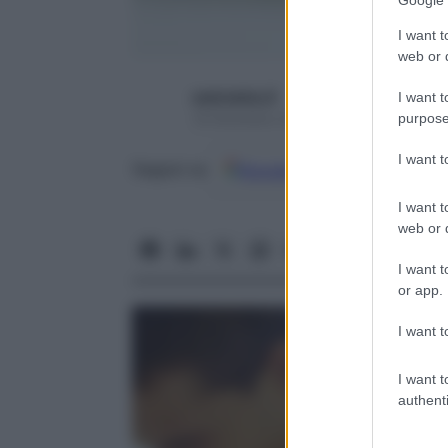
I want t
web or d
username_9
I want t
purpose
19 Dicembre 2013 – Lettura 3 minuti
I want 
Google
Discover
Fon
Seguici su
I want t
web or d
I want t
or app.
I want t
I want t
authenti