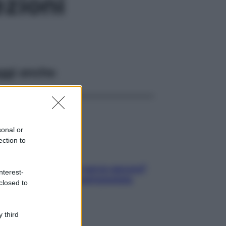
ezioni
ggi anche
sonal or
ection to
Contare le calorie serve ancora?
nterest-
La risposta della nutrizionista
closed to
 third