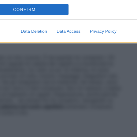
CONFIRM
Data Deletion
Data Access
Privacy Policy
ato un mio cruccio. È da quando ho compiuto i 25
primi segnali di caduta dei capelli e a monitorare la
iradamento, ho visto un po’ di chierica, mi sono
provato di tutto: lozioni, massaggi, integratori vari,
 Sia gli integratori sia le medicine, nel tempo, sono
a non certo a farli ricrescere. Non mi restava, a detta
so al trapianto di capelli. Disperazione, anche perché
calvizie… da stress! Poi ho scoperto, navigando su
 plasma sul cuoio capelluto
potevano ricrescere.
 come il mio.