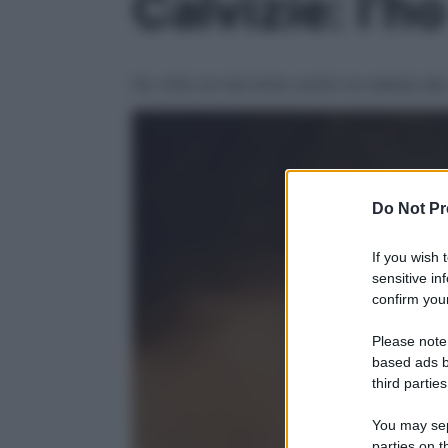
Calvizie: l’h
Ho vinto la mia lotta contro la caduta dei 
Do Not Pr
If you wish 
sensitive in
confirm your
Please note
based ads b
third parties
You may sepa
parties on t