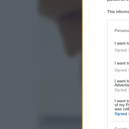
This informa
Participants
Please note
Persona
information 
deny consent
I want t
in below Go
Opted 
I want t
Opted 
I want 
Advertis
Opted 
I want t
of my P
was col
Opted 
Google 