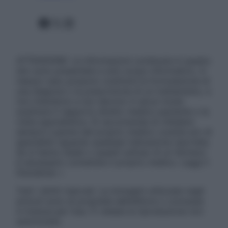
Facebook
X
Instagram
ATTENZIONE: Le informazioni contenute in questo
sito sono presentate a solo scopo informativo, in
nessun caso possono costituire la formulazione di
una diagnosi o la prescrizione di un trattamento, e
non intendono e non devono in alcun modo
sostituire il rapporto diretto medico-paziente o la
visita specialistica. Si raccomanda di chiedere
sempre il parere del proprio medico curante e/o di
specialisti riguardo qualsiasi indicazione riportata.
Se si hanno dubbi o quesiti sull’uso di un farmaco
è necessario contattare il proprio medico. Leggi il
Disclaimer »
Tutti i diritti riservati. Le immagini utilizzate negli
articoli sono di proprietà dell’editore o concesse
in licenza per l’uso. È vietata la riproduzione non
autorizzata.