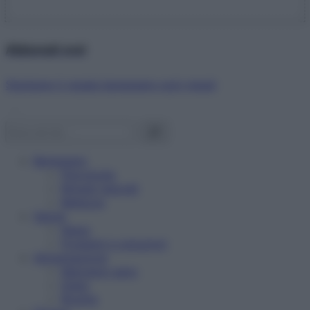
Abbonati ora!
Starbene ti regala benessere ogni mese!
Benessere
Psicologia
Rimedi naturali
Bellezza
Salute
News
Problemi e soluzioni
Alimentazione
Mangiare sano
Diete
Ricette