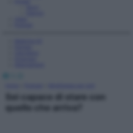
Fitness
Sport
Esercizi
Video
Podcast
Medicina AZ
Farmaci
Calcolatori
Oroscopo
Abbonamenti
Facebook
X
Instagram
Home
»
Podcast
»
Mindfulness per tutti
Sei capace di stare con
quello che arriva?