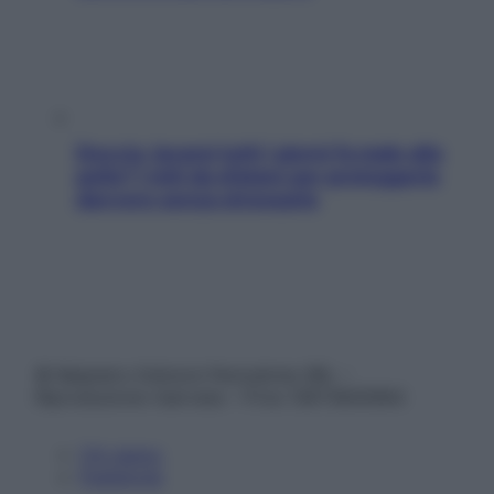
Doccia, lavarsi tutti i giorni fa male alla
pelle? I miti da sfatare per proteggerla
davvero senza stressarla
© Belpietro Edizioni Periodiche SRL –
Riproduzione riservata – P.Iva 13673600964
Chi siamo
Pubblicità