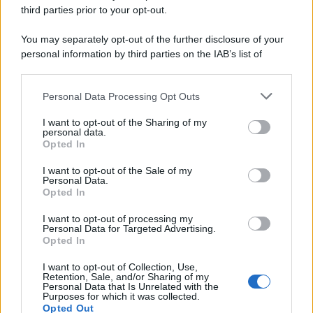
third parties prior to your opt-out.
You may separately opt-out of the further disclosure of your
personal information by third parties on the IAB’s list of
downstream participants.
Personal Data Processing Opt Outs
This information may also be disclosed by us to third parties
on the IAB’s List of Downstream Participants that may further
I want to opt-out of the Sharing of my
disclose it to other third parties.
personal data.
Opted In
Please note that this website/app uses one or more Google
services and may gather and store information including but
I want to opt-out of the Sale of my
Personal Data.
not limited to your visit or usage behaviour. You may click to
Opted In
grant or deny consent to Google and its third-party tags to
use your data for below specified purposes in below Google
I want to opt-out of processing my
consent section.
Personal Data for Targeted Advertising.
Opted In
I want to opt-out of Collection, Use,
Retention, Sale, and/or Sharing of my
Personal Data that Is Unrelated with the
Purposes for which it was collected.
Opted Out