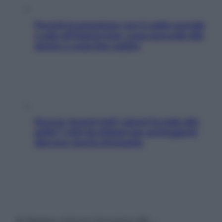
Perché la pressione con il caldo scende
e sale all’improvviso: cosa succede alle
donne e cosa fare subito
Doccia, lavarsi tutti i giorni fa male alla
pelle? I miti da sfatare per proteggerla
davvero senza stressarla
© Belpietro Edizioni Periodiche SRL –