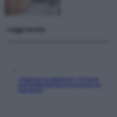
Leggi anche
«Oggi che se magnamo?»: 4 ricette
facili di Max Mariola senza pesare gli
ingredienti