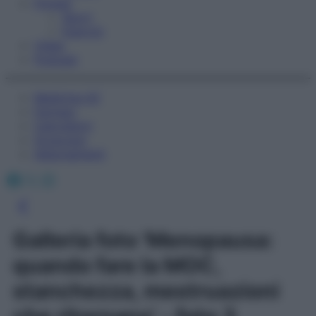
Fitness
Sport
Esercizi
Video
Podcast
Medicina AZ
Farmaci
Calcolatori
Oroscopo
Abbonamenti
Facebook
X
Instagram
Galleria foto 'Menopausa:
quando fare la MOC,
stanchezza, mestruazioni