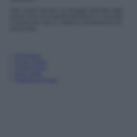
Tutti i diritti riservati. Le immagini utilizzate negli
articoli sono di proprietà dell’editore o concesse
in licenza per l’uso. È vietata la riproduzione non
autorizzata.
Informativa
Privacy Policy
Cookie Policy
Note Legali
Preferenze Privacy