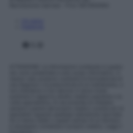
Riproduzione riservata – P.Iva 13673600964
Chi siamo
Pubblicità
Facebook
X
Instagram
ATTENZIONE: Le informazioni contenute in questo
sito sono presentate a solo scopo informativo, in
nessun caso possono costituire la formulazione di
una diagnosi o la prescrizione di un trattamento, e
non intendono e non devono in alcun modo
sostituire il rapporto diretto medico-paziente o la
visita specialistica. Si raccomanda di chiedere
sempre il parere del proprio medico curante e/o di
specialisti riguardo qualsiasi indicazione riportata.
Se si hanno dubbi o quesiti sull’uso di un farmaco
è necessario contattare il proprio medico. Leggi il
Disclaimer »