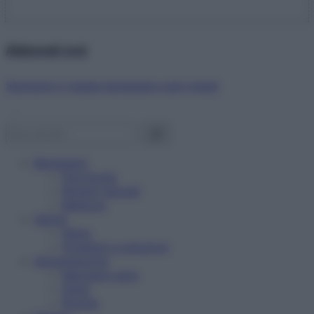
Abbonati ora!
Starbene ti regala benessere ogni mese!
Benessere
Psicologia
Rimedi naturali
Bellezza
Salute
News
Problemi e soluzioni
Alimentazione
Mangiare sano
Diete
Ricette