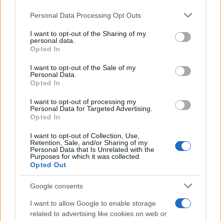
Personal Data Processing Opt Outs
This information may also be disclosed by us to third parties
on the IAB’s List of Downstream Participants that may further
I want to opt-out of the Sharing of my
disclose it to other third parties.
personal data.
Opted In
Please note that this website/app uses one or more Google
services and may gather and store information including but
I want to opt-out of the Sale of my
Personal Data.
not limited to your visit or usage behaviour. You may click to
Opted In
grant or deny consent to Google and its third-party tags to
use your data for below specified purposes in below Google
I want to opt-out of processing my
consent section.
Personal Data for Targeted Advertising.
Opted In
I want to opt-out of Collection, Use,
Retention, Sale, and/or Sharing of my
Personal Data that Is Unrelated with the
Purposes for which it was collected.
Opted Out
Google consents
I want to allow Google to enable storage
related to advertising like cookies on web or