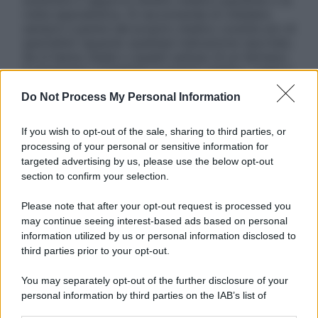
visita specialistica. Si raccomanda di chiedere
sempre il parere del proprio medico curante e/o di
specialisti riguardo qualsiasi indicazione riportata.
Se si hanno dubbi o quesiti sull’uso di un farmaco
è necessario contattare il proprio medico. Leggi il
Disclaimer »
Do Not Process My Personal Information
Tutti i diritti riservati. Le immagini utilizzate negli
articoli sono di proprietà dell’editore o concesse
If you wish to opt-out of the sale, sharing to third parties, or
in licenza per l’uso. È vietata la riproduzione non
processing of your personal or sensitive information for
autorizzata.
targeted advertising by us, please use the below opt-out
section to confirm your selection.
Please note that after your opt-out request is processed you
Informativa
may continue seeing interest-based ads based on personal
Privacy Policy
information utilized by us or personal information disclosed to
Cookie Policy
third parties prior to your opt-out.
Note Legali
Preferenze Privacy
You may separately opt-out of the further disclosure of your
personal information by third parties on the IAB’s list of
downstream participants.