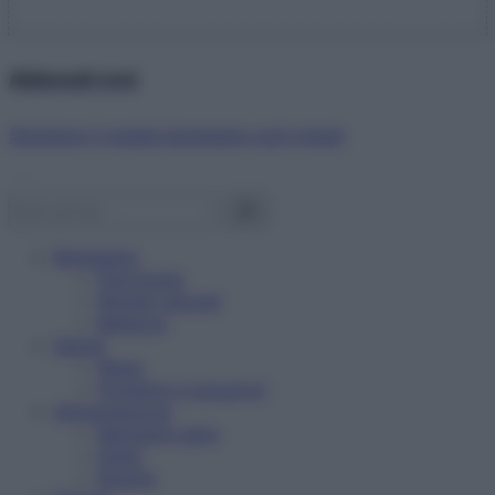
Abbonati ora!
Starbene ti regala benessere ogni mese!
Benessere
Psicologia
Rimedi naturali
Bellezza
Salute
News
Problemi e soluzioni
Alimentazione
Mangiare sano
Diete
Ricette