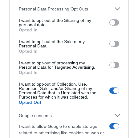
Personal Data Processing Opt Outs
This information may also be disclosed by us to third parties
on the IAB’s List of Downstream Participants that may further
I want to opt-out of the Sharing of my
disclose it to other third parties.
personal data.
Opted In
Please note that this website/app uses one or more Google
services and may gather and store information including but
I want to opt-out of the Sale of my
Personal Data.
not limited to your visit or usage behaviour. You may click to
Opted In
grant or deny consent to Google and its third-party tags to
use your data for below specified purposes in below Google
I want to opt-out of processing my
consent section.
Personal Data for Targeted Advertising.
Opted In
I want to opt-out of Collection, Use,
Retention, Sale, and/or Sharing of my
Personal Data that Is Unrelated with the
Purposes for which it was collected.
Opted Out
Google consents
I want to allow Google to enable storage
related to advertising like cookies on web or