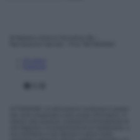
© Belpietro Edizioni Periodiche SRL –
Riproduzione riservata – P.Iva 13673600964
Chi siamo
Pubblicità
Facebook
X
Instagram
ATTENZIONE: Le informazioni contenute in questo
sito sono presentate a solo scopo informativo, in
nessun caso possono costituire la formulazione di
una diagnosi o la prescrizione di un trattamento, e
non intendono e non devono in alcun modo
sostituire il rapporto diretto medico-paziente o la