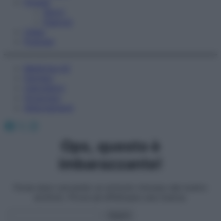
Fitness
Sport
Esercizi
Video
Podcast
Medicina AZ
Farmaci
Calcolatori
Oroscopo
Abbonamenti
Facebook
X
Instagram
Ops, questo è
imbarazzante!
Forse stavi cercando un articolo rimosso dal nostro
archivio. Prova ad effettuare una ricerca.
Search