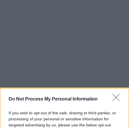
Do Not Process My Personal Information
If you wish to opt-out of the sale, sharing to third parties, or
processing of your personal or sensitive information for
targeted advertising by us, please use the below opt-out