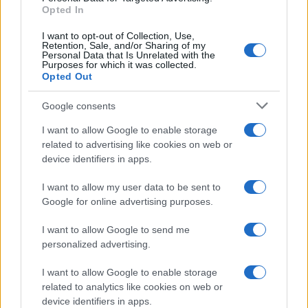
Opted In
I want to opt-out of Collection, Use,
Retention, Sale, and/or Sharing of my
Personal Data that Is Unrelated with the
Purposes for which it was collected.
Opted Out
Google consents
I want to allow Google to enable storage
related to advertising like cookies on web or
device identifiers in apps.
I want to allow my user data to be sent to
Google for online advertising purposes.
I want to allow Google to send me
personalized advertising.
I want to allow Google to enable storage
related to analytics like cookies on web or
device identifiers in apps.