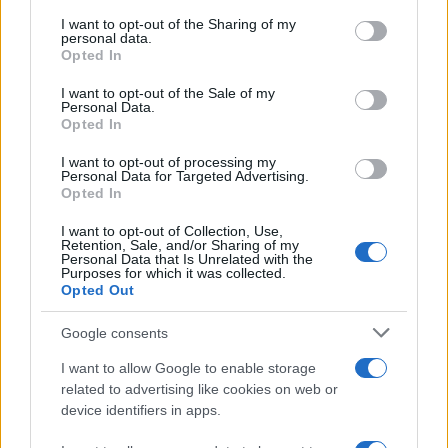
on the IAB’s List of Downstream Participants that may further
I want to opt-out of the Sharing of my
disclose it to other third parties.
personal data.
Opted In
Please note that this website/app uses one or more Google
services and may gather and store information including but
I want to opt-out of the Sale of my
Personal Data.
not limited to your visit or usage behaviour. You may click to
Opted In
grant or deny consent to Google and its third-party tags to
use your data for below specified purposes in below Google
I want to opt-out of processing my
consent section.
Personal Data for Targeted Advertising.
Opted In
I want to opt-out of Collection, Use,
Retention, Sale, and/or Sharing of my
Personal Data that Is Unrelated with the
Purposes for which it was collected.
Opted Out
Google consents
I want to allow Google to enable storage
related to advertising like cookies on web or
device identifiers in apps.