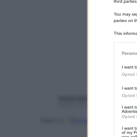
third parties
You may sepa
parties on t
This informa
Participants
Please note
Persona
information 
deny consent
I want t
in below Go
Opted 
I want t
Opted 
Barbara Gabbrielli
29 Marzo 2019 – Lettura 5 minuti
I want 
Advertis
Opted 
Google
Discover
Fon
Seguici su
I want t
of my P
was col