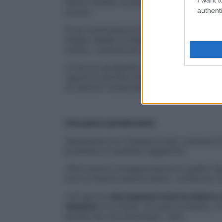
hanno iniziato a prendermi in giro.
Ero la 
authenti
brava».
Così cominciarono le angherie, via via sem
medie. Quella di Alessandra sembra davvero
cattivi, i soprusi più praticati, dicono anco
«C’era un gruppetto di compagni che
mi 
oppure a portare sulle spalle tutti i loro 
mi sentivo minacciata».
Una paura paralizzante
Alessandra non chiedeva aiuto, pensava d
problema si sarebbe ingigantito.
«Non avevo consapevolezza di quello che
non mi faceva sentire bene», conferma. Poi
«Un giorno
mia mamma trovò le lettere c
minacce
e di insulti. Da quel momento, in
aiutare da uno psicologo», dice.