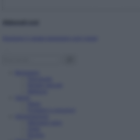
Abbonati ora!
Starbene ti regala benessere ogni mese!
Benessere
Psicologia
Rimedi naturali
Bellezza
Salute
News
Problemi e soluzioni
Alimentazione
Mangiare sano
Diete
Ricette