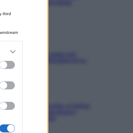
proteggerla davvero senza
stressarla
 third
Downstream
er and store
Aria condizionata: usala così,
to grant or
senza rischiare raffreddore & Co.
ed purposes
Mindfulness tra le vette: a Cortina
due giorni lontani da stress e
ansia da smartphone