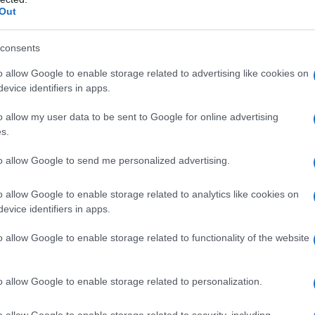
Out
consents
into tanto. Nello sport, perché lo scorso ottobre si è
o allow Google to enable storage related to advertising like cookies on
lympic Games, a Buenos Aires, in coppia con
evice identifiers in apps.
erché il 13 marzo è stata scelta dal presidente della
ere della Repubblica”
, insieme ad altri 29 giovani che
o allow my user data to be sent to Google for online advertising
se e solidali.
s.
18 anni, voce dolce e lunghi capelli rosso fuoco
, ha
ase ai dati più recenti, colpisce nell’adolescenza 1
to allow Google to send me personalized advertising.
0,9% contro il 18,8% di maschi).
o allow Google to enable storage related to analytics like cookies on
evice identifiers in apps.
o allow Google to enable storage related to functionality of the website
allenamento di Alessandra, che vive a Santa Lucia di
della scuola di enologia di Conegliano.
o allow Google to enable storage related to personalization.
», racconta. «Ma presto ho dovuto smettere perché
esso
. Credo che sia per questo che i miei compagni
o allow Google to enable storage related to security, including