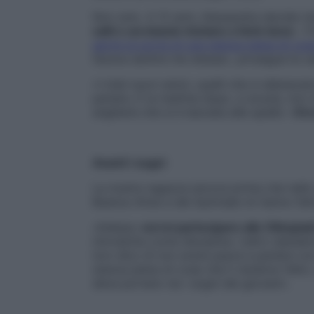
Non solo. A 12 anni, Alessandra decide ch
salti e acrobazie iniziano a farle bene
. «
aprire la porta di una stanza piena di cos
faceva sentire me stessa», prosegue la 
«I miei nuovi amici, quelli che si allena
parlare. E la mattina dopo, a scuola, non
angherie che si è lasciata alle spalle: «
Ora
Avanti i sogni
La nostra ragazza ancora prima che nello s
Buenos Aires e del Quirinale mi hanno fatt
«Adesso
vorrei partecipare alle Olimpiad
introdotta come disciplina. L’altro desider
loro dico di non avere paura a parlare con g
stanza piena di cose che li rendono felic
deve portare via i sogni dei giovani».