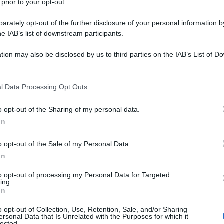
 prior to your opt-out.
rately opt-out of the further disclosure of your personal information by
he IAB’s list of downstream participants.
tion may also be disclosed by us to third parties on the IAB’s List of 
 that may further disclose it to other third parties.
 that this website/app uses one or more Google services and may gath
l Data Processing Opt Outs
including but not limited to your visit or usage behaviour. You may click 
 to Google and its third-party tags to use your data for below specifi
o opt-out of the Sharing of my personal data.
ogle consent section.
In
o opt-out of the Sale of my Personal Data.
In
to opt-out of processing my Personal Data for Targeted
ing.
In
ti preferite
o opt-out of Collection, Use, Retention, Sale, and/or Sharing
ersonal Data that Is Unrelated with the Purposes for which it
lected.