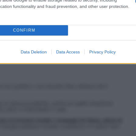
più bassa della classe
. E, soprattutto, ero la più
cation functionality and fraud prevention, and other user protection.
pre più pesanti fino a culminare negli anni delle
 la storia di tanti ragazzi: dispetti, offese, scherzi
ra le statistiche.
CONFIRM
costringeva a prendere brutti voti e note sul diario
,
zaini», ricorda la ragazza veneta. «Io lo facevo perché
Data Deletion
Data Access
Privacy Policy
i non poterlo o non doverlo fare, temeva che il
 mi stava accadendo, anche se quella situazione
, però, è intervenuto il caso.
he mi avevano inviato i compagni di classe, piene di
 famiglia abbiamo iniziato a parlarne e ci siamo fatti