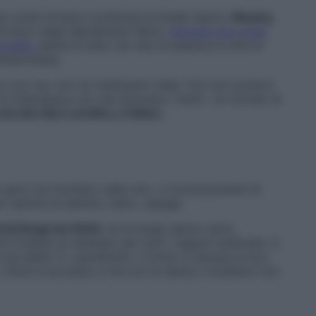
e vuole tornare a praticare la break dance.
Musica,
Tornavo dagli allenamenti felice.
Danzare era come
e belle
, piena di tutto ciò che mi piaceva e che mi
campionessa.
vano con me, non mi trattavano male. Con loro potevo
 mi interessava ciò che dicevano i bulli». Un mondo di
 la mia vita è un’altra, e felice
».
port ha trionfato nella vita. «I riconoscimenti di
o sentire al settimo cielo», spiega.
i di Parigi nel 2024
, se la break dance verrà
io? Essere un esempio per tutti i ragazzi bullizzati. A
li adulti. E, soprattutto, li invito a cercare la loro
i, come è successo a me con la danza. Il bullismo non