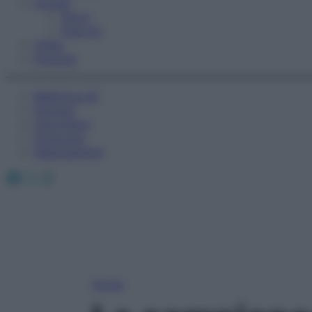
Fitness
Sport
Esercizi
Video
Podcast
Medicina AZ
Farmaci
Calcolatori
Oroscopo
Abbonamenti
Facebook
X
Instagram
Home