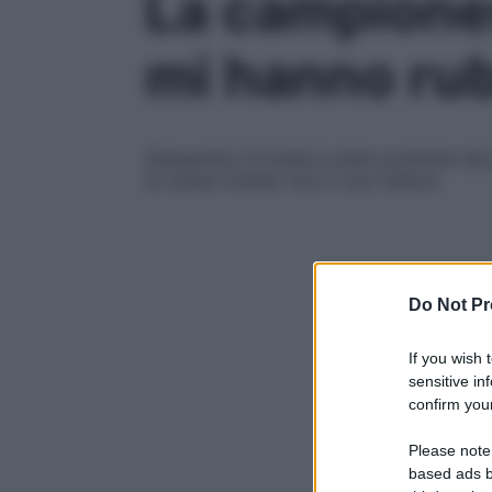
La campiones
mi hanno rub
Alessandra Cortesia è stata premiata dal
di classe tirando fuori il suo talento
Do Not Pr
If you wish 
sensitive in
confirm your
Please note
based ads b