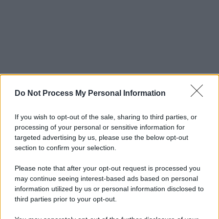
Do Not Process My Personal Information
If you wish to opt-out of the sale, sharing to third parties, or
processing of your personal or sensitive information for
targeted advertising by us, please use the below opt-out
section to confirm your selection.
Please note that after your opt-out request is processed you
may continue seeing interest-based ads based on personal
information utilized by us or personal information disclosed to
third parties prior to your opt-out.