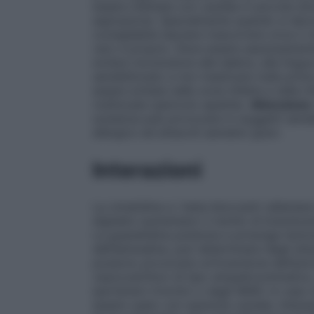
essere iniettata con cautela in piccole d
aspirazione. Specialmente quando si devo
consigliabile lasciare trascorrere circa 2
vero e proprio. Deve essere assolutamente
evitare morsicature alle labbra, alla ling
sensibilizzato a non masticare nulla prima 
essere evitata nelle zone infette e nelle
riutilizzate (pericolo epatite).
Attenzione:
sostanza pub provocare in soggetti sensibi
allergico ed attacchi asmatici gravi.
Interazioni
La cimetidina a i beta-bloccanti rallentano
digitalici aumentano il rischio di brachica
La guanetidina potenzia e prolunga l’azio
dell’adrenalina, può determinare degli atta
possono provocare un’inversione dell’azion
vasocostrittori di tipo simpaticomimetico,
ipertensivi triciclici o dagli IMAO. In cas
essere usato con assoluta cautela. Interaz