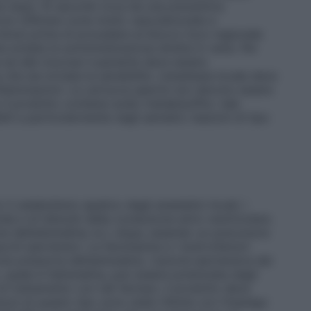
osi dopo 10 secondi circa da una preventiva
no infiltrare zone molto vascolarizzate e
 minuti prima di procedere al blocco loco-regionale
 evitata la somministrazione diretta in vena. Per
ua ed alle mucose il paziente deve essere
che sia tornata la sensibilità. L’anestesia locale deve
 infiammazioni. Le cartucce aperte non devono essere
Il prodotto contiene sodio metabisolfito: tale
li a particolarmente negli asmatici reazioni di tipo
 il catabolismo epatico degli anestetici locali; i
rdia e di disturbi della conduzione atrio-ventricolare.
ne dell’adrenalina; la L-dopa, essendo un precursore
cchi ipertensivi. Le fenotiazine e i butirrofenoni
e pressoria dell’adrenalina. L’azione ipertensiva dei
 quale è l’adrenalina, può essere potenziata dagli
o di trattamento con tali farmaci, il prodotto deve
ioni di questo tipo sono state riferite con l’impiego