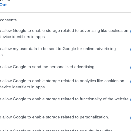
Out
consents
ostanze strettamente correlate dal punto di vista
o allow Google to enable storage related to advertising like cookies on
v. par. 4.6); bambini di età inferiore a 4 anni. Come
evice identifiers in apps.
gono adrenalina, e controindicata la somministrazione
ell’adrenalina associata come vasocostrittore agli
o allow my user data to be sent to Google for online advertising
gravi arteriopatie, I’ipertensione, le manifestazioni
s.
senziale, le nefropatie, l’ipertiroidismo, il diabete ed
iore dell’occhio, l’ipertrofia prostatica nonchè
to allow Google to send me personalized advertising.
retto circolatorio terminale.
o allow Google to enable storage related to analytics like cookies on
evice identifiers in apps.
l’intervento, per infiltrazione oppure per blocco
o allow Google to enable storage related to functionality of the website
a deve essere iniettata in piccole dosi, con una
/minuto, previa un’appropriata aspirazione.
tivi, le dosi massime, in singola somministrazione o
o allow Google to enable storage related to personalization.
inferiore ai 120 minuti, sono di compIessivi 300 mg di
na, pari a 8,3 cartucce di Xilo Mynol 20mg/m1 con
o allow Google to enable storage related to security, including