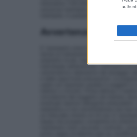
Adrenalina 1:100.000 soluzione iniettabi
authenti
soluzione iniettabile e 5,5 cartucce di X
iniettabile. In pediatria ridurre la dose pr
Avvertenze
E’ necessario avere la disponibilità immed
idonei al trattamento di emergenza, poichè 
anestetici locali, reazioni gravi, talora ad
individuale nell’anamnesi. L’efficacia e la
odontoiatrico dipendono dal dosaggio ade
e dalle opportune precauzioni. Le prepara
usate con assoluta cautela in soggetti in
inibitori o triciclici. Prima dell’uso il me
circolatorie del soggetto da trattare; deve
eventuali reazioni allergiche antecedenti.
anestetico e non somministrare mai due d
un intervallo minimo di 24 ore. E’ necessa
basse che possano consentire di ottenere l
mantenuto sotto accurato controllo, sos
primo segno di allarme (per es. modificaz