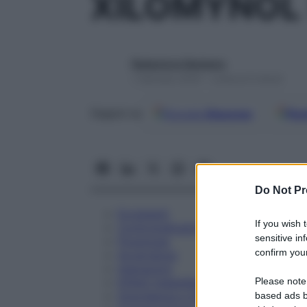
XILOMYNOL 
Redazione Starbene
1 Gennaio 2025 – Lettura 6 minuti
Google
Discover
Fon
Seguici su
Do Not Pr
Eccipienti
If you wish 
Controindicazioni
sensitive in
Posologia
confirm your
Avvertenze
Interazioni
Please note
Effetti Indesiderati
Gravidanza e Allattamento
based ads b