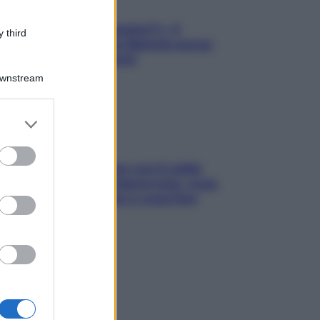
«Oggi che se magnamo?»: 4
 third
ricette facili di Max Mariola senza
pesare gli ingredienti
Downstream
er and store
to grant or
ed purposes
Perché la pressione con il caldo
scende e sale all’improvviso: cosa
succede alle donne e cosa fare
subito