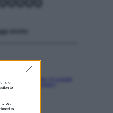
100000
ggi anche
Sicurezza al volante: i 5 consigli
sonal or
dell’ex pilota di Formula 1
ection to
nterest-
closed to