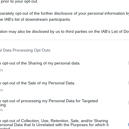
 prior to your opt-out.
rately opt-out of the further disclosure of your personal information by
he IAB’s list of downstream participants.
/ADRENALINA BITARTRATO
tion may also be disclosed by us to third parties on the IAB’s List of 
Descrizione tipo ricetta:
USPL – USO
 that may further disclose it to other third parties.
SPECIALISTICO
 that this website/app uses one or more Google services and may gath
l Data Processing Opt Outs
Forma farmaceutica:
SOLUZIONE
including but not limited to your visit or usage behaviour. You may click 
INIETTABILE
 to Google and its third-party tags to use your data for below specifi
o opt-out of the Sharing of my personal data.
ogle consent section.
In
o opt-out of the Sale of my Personal Data.
ci in odontostomatologia, quali la levigatura dei denti
, le estirpazioni vitali, le incisioni di ascessi, le
In
azioni, la chirurgia mascellare.
to opt-out of processing my Personal Data for Targeted
ing.
In
o opt-out of Collection, Use, Retention, Sale, and/or Sharing
ersonal Data that Is Unrelated with the Purposes for which it
per preparazioni iniettabili.
lected.