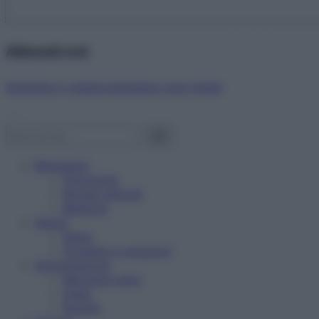
Abbonati ora!
Starbene ti regala benessere ogni mese!
Benessere
Psicologia
Rimedi naturali
Bellezza
Salute
News
Problemi e soluzioni
Alimentazione
Mangiare sano
Diete
Ricette