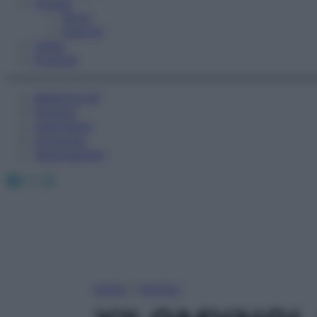
Fitness
Sport
Esercizi
Video
Podcast
Medicina AZ
Farmaci
Calcolatori
Oroscopo
Abbonamenti
Facebook
X
Instagram
Home
»
Farmaci