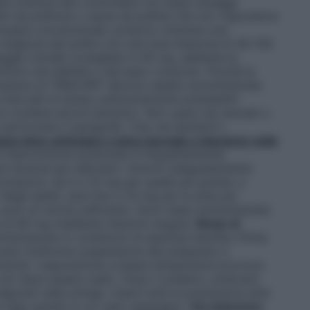
ere tuttavia ben controllata con bassi dosaggi
etti da pollinosi o asma da polline che non rispondono
e terapie convenzionali, possono ottenere una
 stagione dei pollini con una sola iniezione di 40-100
aggio iniziale consigliato è 40 mg, sebbene la
ntomi che dall’età o dal peso corporeo. Poiché la
successive di TRIACORT devono essere somministrate
ntervalli di tempo arbitrariamente prestabiliti.
 contiene alcool benzilico. Non usare nei neonati o
 particolare il paragrafo “Uso nei bambini”).
ne intra-articolare o intra-borsale e iniezione nelle
i triamcinolone acetonide è frequentemente
e diverse per alleviare i sintomi adeguatamente.
icolazioni, da 5 a 15 mg per quelle più grandi, a
Negli adulti, dosi fino a 10 mg per le aree più
, sono di norma sufficienti. Sono state somministrate
e di 80 mg mediante iniezioni singole.
Modo di
istrazione in condizioni di assoluta sterilità. Prima
curare l’uniforme sospensione del preparato e
omerati. L’esposizione a basse temperature provoca
non deve essere usato. Dopo il prelievo, praticare
positi nella siringa. Usare tutte le precauzioni atte
he l’ago penetri in un vaso sanguigno.
Via sistemica
: