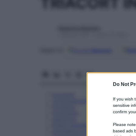
TRIACORT I
Redazione Starbene
1 Gennaio 2025 – Lettura 19 minuti
Google
Discover
Fon
Seguici su
Do Not Pr
Eccipienti
If you wish 
Controindicazioni
sensitive in
Posologia
confirm your
Avvertenze
Interazioni
Please note
Effetti Indesiderati
Gravidanza e Allattamento
based ads b