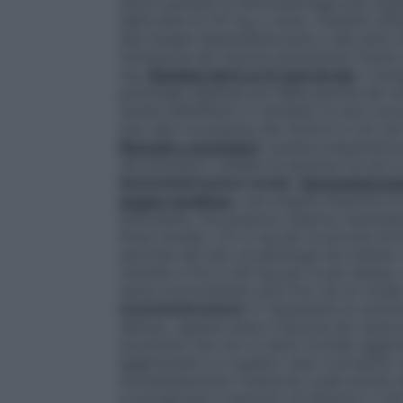
alcuni pazienti la sintomatologia può ess
dell’ordine di 20 mg o meno. Pazienti aff
alla terapia desensibilizzante e alle altr
remissione dei sintomi perdurante l’intera
mg.
Bambini dai 6 ai 12 anni di età
:
il dos
posologia dipenda più dalla gravità dei si
durata dell’effetto è variabile, le dosi 
solo alla ricomparsa dei sintomi e non ad i
Neonati o prematuri
:
questa preparazione
nei prematuri (vedere la sezione 4.4 ed in
Somministrazione locale
:
Somministrazio
guaine tendinee
:
una singola iniezione d
sufficiente, ma possono esserne necessari
Dose iniziale: 2,5-5 mg per le piccole art
seconda del tipo di patologia da trattare. 
ristrette e fino a 40 mg per le più estese
senza inconvenienti dosi fino ad un total
somministrazione
: È necessaria la sommin
dell’uso, agitare bene il flacone per assi
accertarsi che non si siano formati aggl
agglomerati e in questo caso il prodotto 
immediatamente l’iniezione onde evitare de
a scongiurare il pericolo di infezioni o c