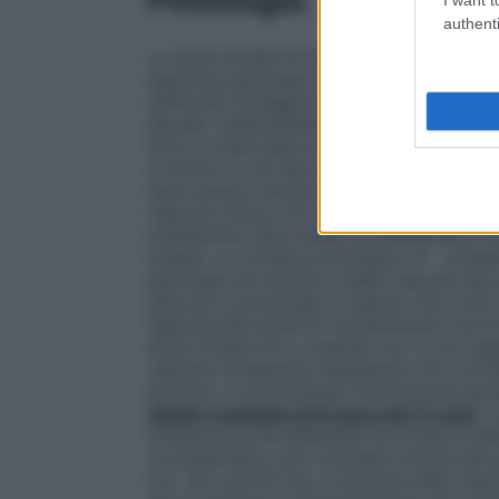
authenti
La dose iniziale di triamcinolone acetoni
specifica patologia che deve essere tratt
sufficienti dosaggi più bassi mentre in alt
elevate. Generalmente la quantità di farm
terzo a metà della dose somministrata pe
a rischio la vita del paziente, possono ess
deve essere mantenuto o aggiustato fino
risposta clinica. Se questa non è raggiun
trattamento deve essere gradualmente inte
terapia. Lo schema posologico Ã¨ variabil
patologia da trattare e della risposta de
utile per la patologia in esame. Una volta 
l’appropriata dose di mantenimento dovr
dose iniziale fino a quando non si sia ra
risposta terapeutica desiderata. Se il p
termine, si raccomanda l’interruzione gr
Adulti e bambini al di sopra dei 12 anni
: 
l’iniezione profondamente nei muscoli dell
correttamente, può insorgere atrofia del 
tra i 40 e gli 80 mg, a seconda della rispo