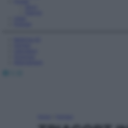
Fitness
Sport
Esercizi
Video
Podcast
Medicina AZ
Farmaci
Calcolatori
Oroscopo
Abbonamenti
Facebook
X
Instagram
Home
»
Farmaci