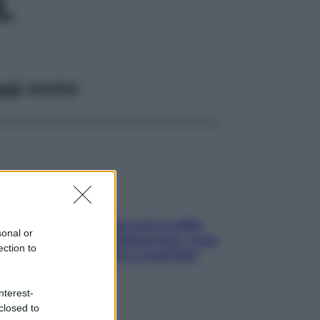
L
ggi anche
Perché la pressione con il caldo
sonal or
scende e sale all’improvviso: cosa
ection to
succede alle donne e cosa fare
subito
nterest-
closed to