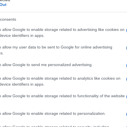
locale a breve termine del dolore, della tumefazione
Out
artrite traumatica o reumatoide, osteoartrite,
o delle malattie artritiche generalizzate, l’iniezione
e va intesa a sussidio delle altre misure terapeutiche
consents
 circoscritto quali l’artrite traumatica o la borsite,
i per una terapia condotta esclusivamente per via
o allow Google to enable storage related to advertising like cookies on
evice identifiers in apps.
o allow my user data to be sent to Google for online advertising
s.
ato 80; alcool benzilico; acqua p.p.i.
to allow Google to send me personalized advertising.
o allow Google to enable storage related to analytics like cookies on
evice identifiers in apps.
 qualsiasi degli eccipienti. I corticosteroidi sono
o allow Google to enable storage related to functionality of the website
stemiche e nei bambini al di sotto dei due anni di età.
ticosteroidi è controindicata in presenza di porpora
o allow Google to enable storage related to personalization.
o allow Google to enable storage related to security, including