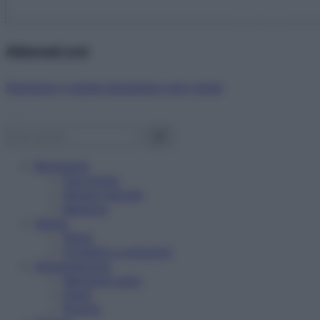
Abbonati ora!
Starbene ti regala benessere ogni mese!
Benessere
Psicologia
Rimedi naturali
Bellezza
Salute
News
Problemi e soluzioni
Alimentazione
Mangiare sano
Diete
Ricette