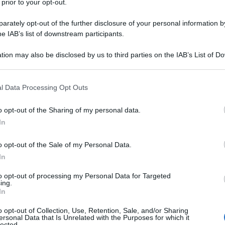
 prior to your opt-out.
rately opt-out of the further disclosure of your personal information by
he IAB’s list of downstream participants.
NIDE
tion may also be disclosed by us to third parties on the IAB’s List of 
Descrizione tipo ricetta:
RR – RIPETIBILE
 that may further disclose it to other third parties.
10V IN 6MESI
 that this website/app uses one or more Google services and may gath
l Data Processing Opt Outs
Forma farmaceutica:
SOSPENSIONE
including but not limited to your visit or usage behaviour. You may click 
INIETTABILE
 to Google and its third-party tags to use your data for below specifi
o opt-out of the Sharing of my personal data.
ogle consent section.
In
o opt-out of the Sale of my Personal Data.
IACORT (sospensione iniettabile di Triamcinolone
icosteroidea sistemica in condizioni morbose quali
In
ioni gravi o debilitanti non trattabili in maniera
ide generalizzata ed altre affezioni del tessuto
to opt-out of processing my Personal Data for Targeted
ing.
inistrazione è particolarmente utile nelle suddette
In
pia corticosteroidea orale. TRIACORT può essere
lare o intraborsale e direttamente nelle guaine
o opt-out of Collection, Use, Retention, Sale, and/or Sharing
inee. Queste modalità di somministrazione
ersonal Data that Is Unrelated with the Purposes for which it
lected.