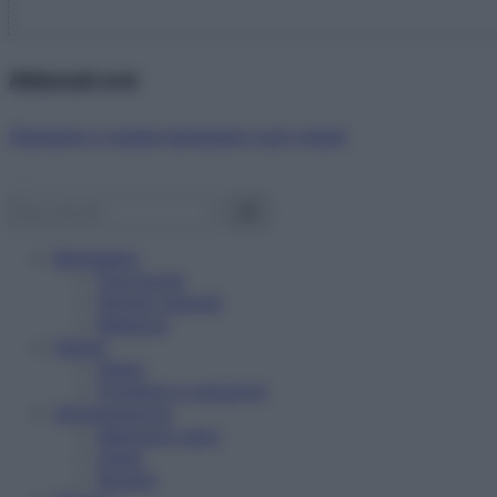
Abbonati ora!
Starbene ti regala benessere ogni mese!
Benessere
Psicologia
Rimedi naturali
Bellezza
Salute
News
Problemi e soluzioni
Alimentazione
Mangiare sano
Diete
Ricette