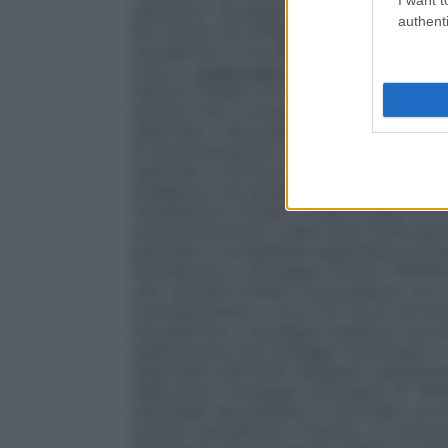
utilizzare il dosaggio più basso possibile
authenti
Per fornire una terapia adeguata alle cond
transdermici a tre diversi dosaggi: Trans
mcg /h.
Scelta della dose iniziale
: i pazi
devono iniziare con il cerotto transdermi
pazienti che in precedenza hanno utilizza
oppioide) o del gradino II (oppioide deb
le raccomandazioni dell’OMS è possibile 
oppioide in funzione delle condizioni med
analgesico del gradino III (oppioide forte)
transdermico iniziale, si deve tenere cont
somministrazione e della dose media giornali
generale è consigliabile aggiustare la dos
transdermico a dosaggio minore (TRANSTE
che i pazienti trattati in precedenza con
(corrispondente a circa 120 mg di morfina 
transdermico a dosaggio superiore succes
l’adattamento del dosaggio individuale i
disponibili sufficienti analgesici supplem
della dose. Il dosaggio necessario di TR
individuali del paziente e controllato ad i
cerotto transdermico Transtec, le concen