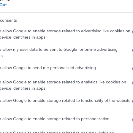
rociati.
Matrice adesiva (senza buprenorfina)
:
Out
etilexil)acrilato–co–vinilacetato](5:15:75:5), uniti da
e fra le matrici adesive con e senza buprenorfina
:
 supporto
: tessuto di poli(etilentereftalato).
consents
desiva contenente buprenorfina)
: lamina di
o allow Google to enable storage related to advertising like cookies on
ta di alluminio su un lato.
evice identifiers in apps.
o allow my user data to be sent to Google for online advertising
s.
rsensibilità al principio attivo o ad uno qualsiasi
to allow Google to send me personalized advertising.
); – pazienti dipendenti da oppioidi e nel trattamento
cui l’apparato e la funzionalità respiratoria siano
ventare tali; – pazienti che assumano o abbiano
o allow Google to enable storage related to analytics like cookies on
timane (vedere paragrafo 4.5); – pazienti affetti da
evice identifiers in apps.
irium tremens; – gravidanza (vedere paragrafo 4.6).
o allow Google to enable storage related to functionality of the website
o allow Google to enable storage related to personalization.
 dosaggio di Transtec deve essere adattato alle
del dolore, sofferenza, risposta individuale). Si deve
o allow Google to enable storage related to security, including