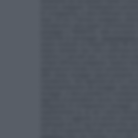
lentamente sia nei pazienti trattati in pr
ricevuto analgesici. Inizialmente è pertan
Di conseguenza, si deve effettuare una pr
dopo 24 ore. Il farmaco analgesico utiliz
transdermici) deve essere somministrato 
passaggio a TRANSTEC, nelle successive 1
medicinali di salvataggio.
Aggiustamento 
essere sostituito al massimo dopo 96 ore (
essere cambiato due volte a settimana ad i
mattina e il giovedì sera. La dose deve e
ottiene l’efficacia analgesica. Qualora l’ana
applicazione iniziale si può aumentare la
dello stesso dosaggio oppure passando a
transdermico. Non applicare più di 2 cer
indipendentemente dal dosaggio utilizzato
dosaggio, si deve prendere in considerazio
aggiunta al precedente cerotto transdermi
adeguando di conseguenza il dosaggio. I 
supplementare (p. es. per il dolore lanci
assumere, in aggiunta, al cerotto transd
sublinguali da 0,2 mg di buprenorfina ogni
0,6 mg di buprenorfina per via sublingual
pediatrica
Dato che Transtec non è stato st