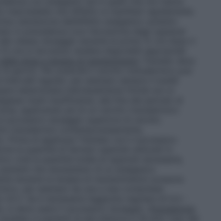
ecedenza con analgesici sia in quelli che non hanno
to improbabile che l’effetto si manifesti rapidamente.
ima valutazione dell’effetto analgesico soltanto
zato in precedenza (con l’eccezione degli oppiacei
allo stesso dosaggio durante le prime 12 ore dopo il
2 ore si dovranno rendere disponibili appropriati
della dose e terapia di mantenimento
Transtec deve
4 giorni). Per praticità il cerotto transdermico può
ntervalli regolari, per esempio sempre il lunedì
ssere determinata individualmente finché non si
lgesia risulti insufficiente, alla fine del periodo di
 dose, applicando più di un cerotto transdermico
l successivo dosaggio superiore di cerotto
otti transdermici contemporaneamente,
. Prima di applicare Transtec con il successivo
ne la quantità di farmaci oppioidi utilizzati in
co cioè la quantità totale di oppioidi necessaria,
pazienti che necessitano di un analgesico
nante durante la terapia di mantenimento) possono
ermico, per esempio da una a due compresse
 24 h. Se è necessaria l’aggiunta regolare di 0,4 –
e, si deve usare il successivo dosaggio.
Popolazione
udiato in pazienti di età inferiore a 18 anni, l’uso del