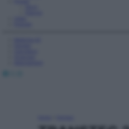
Fitness
Sport
Esercizi
Video
Podcast
Medicina AZ
Farmaci
Calcolatori
Oroscopo
Abbonamenti
Facebook
X
Instagram
Home
»
Farmaci