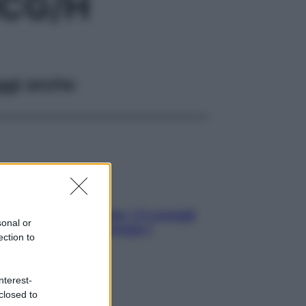
MCG/H
ggi anche
Sicurezza al volante: i 5 consigli
sonal or
dell’ex pilota di Formula 1
ection to
nterest-
closed to