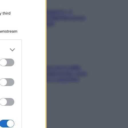
«Oggi che se magnamo?»: 4
 third
ricette facili di Max Mariola senza
pesare gli ingredienti
Downstream
er and store
to grant or
ed purposes
Perché la pressione con il caldo
scende e sale all’improvviso: cosa
succede alle donne e cosa fare
subito