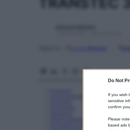
TRANSTEC 
Redazione Starbene
1 Gennaio 2025 – Lettura 14 minuti
Google
Discover
Fon
Seguici su
Do Not Pr
Eccipienti
If you wish 
Controindicazioni
sensitive in
Posologia
confirm your
Avvertenze
Interazioni
Please note
Effetti Indesiderati
Gravidanza e Allattamento
based ads b