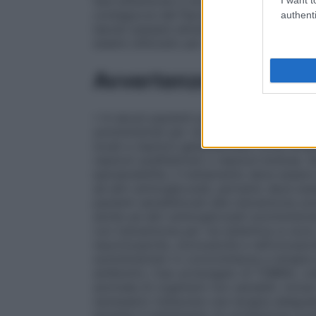
fare attenzione a non toccare le palpebre,
contagocce del flacone. Se si sta utilizza
authenti
lasciar passare almeno 5 minuti tra l’inst
essere utilizzato per ultimo.
Avvertenze
• In alcuni pazienti può verificarsi sensibi
somministrati per via topica. La gravità de
locali a reazioni generalizzate come eritem
reazioni anafilattoidi o reazioni bollose. 
ipersensibilità, il trattamento deve essere
ad altri aminoglicosidi, pertanto deve ess
pazienti sensibilizzati alla tobramicina so
anche ad altri aminoglicosidi somministrati
con tobramicina per via sistemica si sono
neurotossicità, ototossicità e nefrotossi
somministrato in concomitanza a terapia 
antibiotici, l’uso prolungato di TOBRAL co
anomala di organismi non sensibili, inclusi
necessario instaurare una terapia adeguat
durante il trattamento di un’infezione ocu