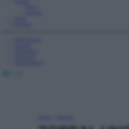
Fitness
Sport
Esercizi
Video
Podcast
Medicina AZ
Farmaci
Calcolatori
Oroscopo
Abbonamenti
Facebook
X
Instagram
Home
»
Farmaci