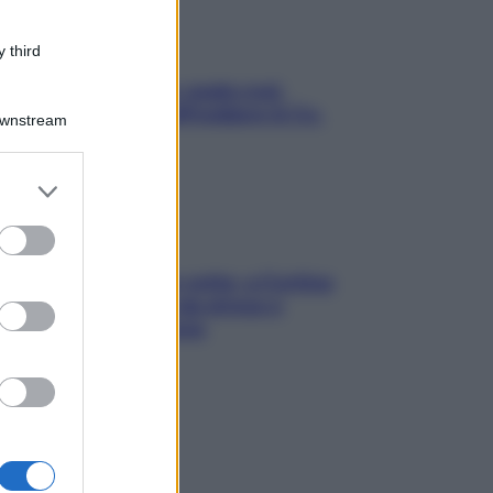
 third
Aria condizionata: usala così,
senza rischiare raffreddore & Co.
Downstream
er and store
to grant or
ed purposes
Mindfulness tra le vette: a Cortina
due giorni lontani da stress e
ansia da smartphone