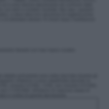
 cui è nota l’azione decolorante nei confronti delle
tto con lenti a contatto morbide. Nel caso i pazienti
atto, si deve dare loro istruzione di toglierle prima
e di attendere almeno 15 minuti dopo l’instillazione
camente rilevanti con l’uso topico oculare.
a tabella sottostante sono state riportate durante gli
 unguento oftalmico e sono classificate secondo la
10), comune (≥1/100, <1/10), non comune (≥1/1.000,
raro (<1/10.000). All’interno di ciascuna classe di
ate in ordine di gravità decrescente.