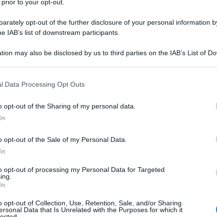
 prior to your opt-out.
rately opt-out of the further disclosure of your personal information by
he IAB’s list of downstream participants.
tion may also be disclosed by us to third parties on the IAB’s List of 
Descrizione tipo ricetta:
RR – RIPETIBILE
 that may further disclose it to other third parties.
10V IN 6MESI
 that this website/app uses one or more Google services and may gath
l Data Processing Opt Outs
Forma farmaceutica:
UNGUENTO
including but not limited to your visit or usage behaviour. You may click 
OFTALMICO
 to Google and its third-party tags to use your data for below specifi
o opt-out of the Sharing of my personal data.
ogle consent section.
ni da un anno di età in poi per il trattamento delle
In
i, causate da batteri sensibili alla tobramicina:
oniche; blefariti; cheratiti batteriche; dacriocistiti;
o opt-out of the Sale of my Personal Data.
erventi sul segmento anteriore.
In
to opt-out of processing my Personal Data for Targeted
ing.
In
, sodio solfato anidro, sodio cloruro,
benzalconio
o opt-out of Collection, Use, Retention, Sale, and/or Sharing
mico
clorobutanolo, olio di vaselina, vaselina.
ersonal Data that Is Unrelated with the Purposes for which it
lected.