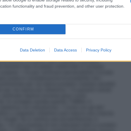
 le aree circostanti o altre superfici con la punta
ndo più di un medicinale per uso topico oculare,
cation functionality and fraud prevention, and other user protection.
illazione di ogni medicinale. L’unguento oftalmico deve
CONFIRM
lizzazione agli antibiotici aminoglicosidici
Data Deletion
Data Access
Privacy Policy
lle reazioni di ipersensibilità può variare da effetti
a, prurito, orticaria, rash cutaneo, anafilassi,
Se durante l’uso di questo medicinale si sviluppa
 sospeso. • Si può verificare ipersensibilità crociata
ere presa in considerazione la possibilità che i
mministrata per via topica possano risultare sensibili
 per via topica e/o sistemica. • In pazienti trattati
 verificate reazioni avverse gravi come
cità. Si consiglia cautela quando TOBRAL è
sistemica con tobramicina. • Come con gli altri
llirio o unguento oftalmico può indurre una crescita
 i funghi. Se si verifica una sovrainfezione, è
a. • Si raccomanda di non indossare lenti a contatto
lare. • TOBRAL collirio contiene benzalconio cloruro,