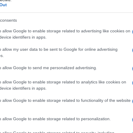
Out
consents
 qualsiasi degli eccipienti elencati al paragrafo 6.1.
o allow Google to enable storage related to advertising like cookies on
evice identifiers in apps.
o allow my user data to be sent to Google for online advertising
s.
giuntivale due gocce quattro volte al giorno nelle
orme croniche, secondo prescrizione medica.
ongiuntivale da due a quattro volte al giorno,
to allow Google to send me personalized advertising.
e pediatrica
TOBRAL collirio, soluzione e TOBRAL
ati nei bambini da un anno di età in poi allo stesso
o allow Google to enable storage related to analytics like cookies on
tualmente disponibili sono descritti nel paragrafo 5.1.
evice identifiers in apps.
tà inferiore ad un anno non sono state stabilite e non
trazione
Solo per uso oftalmico Conservare il
o allow Google to enable storage related to functionality of the website
a. Dopo aver tolto il tappo, se l’anello di sicurezza
l prodotto. Si raccomanda l’occlusione nasolacrimale
tillazione. Ciò può ridurre l’assorbimento sistemico
o allow Google to enable storage related to personalization.
ica e risultare in una riduzione degli effetti
taminare il contagocce e la soluzione, è necessario
o allow Google to enable storage related to security, including