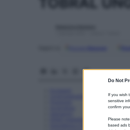
TOBRAL UNG
Redazione Starbene
1 Gennaio 2025 – Lettura 7 minuti
Google
Discover
Fon
Seguici su
Do Not Pr
Eccipienti
If you wish 
Controindicazioni
sensitive in
Posologia
confirm your
Avvertenze
Interazioni
Please note
Effetti Indesiderati
Gravidanza e Allattamento
based ads b