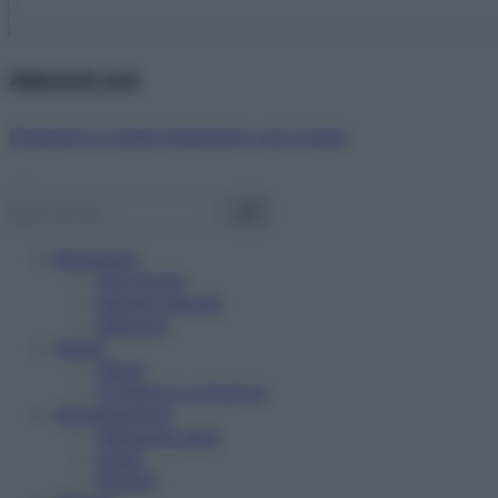
Abbonati ora!
Starbene ti regala benessere ogni mese!
Benessere
Psicologia
Rimedi naturali
Bellezza
Salute
News
Problemi e soluzioni
Alimentazione
Mangiare sano
Diete
Ricette