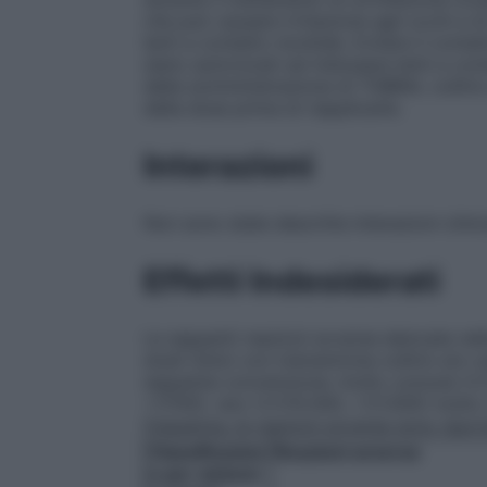
che può causare irritazione agli occhi e di
lenti a contatto morbide. Evitare il conta
siano autorizzati ad indossare lenti a cont
della somministrazione di TOBRAL collirio 
della dose prima di riapplicarle.
Interazioni
Non sono state descritte interazioni clini
Effetti Indesiderati
Le seguenti reazioni avverse elencate nell
studi clinici con tobramicina collirio e/o
seguente convenzione: molto comune (≥1/
<1/100), raro (≥1/10.000, <1/1.000) molto 
frequenza, le reazioni avverse sono riport
Classificazion
Reazioni avverse
e per sistemi