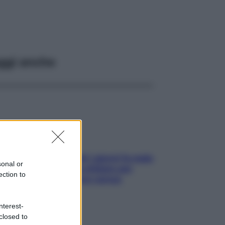
ggi anche
Doccia, lavarsi tutti i giorni fa male
sonal or
alla pelle? I miti da sfatare per
ection to
proteggerla davvero senza
stressarla
nterest-
closed to