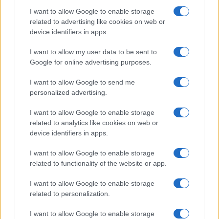
I want to allow Google to enable storage
related to advertising like cookies on web or
device identifiers in apps.
I want to allow my user data to be sent to
Google for online advertising purposes.
I want to allow Google to send me
personalized advertising.
I want to allow Google to enable storage
related to analytics like cookies on web or
device identifiers in apps.
I want to allow Google to enable storage
related to functionality of the website or app.
I want to allow Google to enable storage
related to personalization.
I want to allow Google to enable storage