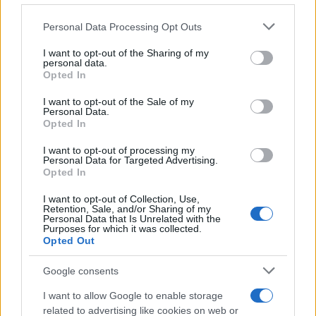
Personal Data Processing Opt Outs
This information may also be disclosed by us to third parties
on the IAB’s List of Downstream Participants that may further
I want to opt-out of the Sharing of my
disclose it to other third parties.
personal data.
Opted In
Please note that this website/app uses one or more Google
services and may gather and store information including but
I want to opt-out of the Sale of my
Personal Data.
not limited to your visit or usage behaviour. You may click to
Opted In
grant or deny consent to Google and its third-party tags to
use your data for below specified purposes in below Google
I want to opt-out of processing my
consent section.
Personal Data for Targeted Advertising.
Opted In
I want to opt-out of Collection, Use,
Retention, Sale, and/or Sharing of my
Personal Data that Is Unrelated with the
Purposes for which it was collected.
Opted Out
Google consents
I want to allow Google to enable storage
related to advertising like cookies on web or