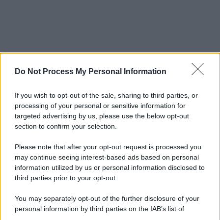
Do Not Process My Personal Information
If you wish to opt-out of the sale, sharing to third parties, or
processing of your personal or sensitive information for
targeted advertising by us, please use the below opt-out
section to confirm your selection.
Please note that after your opt-out request is processed you
may continue seeing interest-based ads based on personal
information utilized by us or personal information disclosed to
third parties prior to your opt-out.
You may separately opt-out of the further disclosure of your
personal information by third parties on the IAB’s list of
downstream participants.