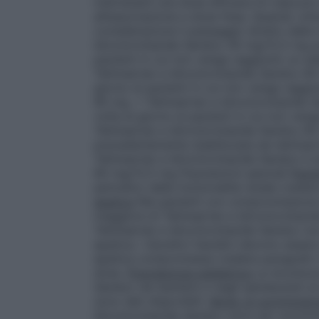
individuare una dose efficace di ciascuno
all’associazione a dose fissa. Quando cli
considerazione il passaggio diretto dalla 
Idroclorotiazide Sandoz 40 mg/12,5 mg pu
pazienti in cui non venga raggiunto un a
Telmisartan e Idroclorotiazide Sandoz 80
giorno ai pazienti in cui non venga raggi
80 mg. • Telmisartan e Idroclorotiazide
volta al giorno ai pazienti in cui non ve
Telmisartan e Idroclorotiazide Sandoz 80 
precedentemente stabilizzata da telmisar
Telmisartan e Idroclorotiazide Sandoz è a
80 mg/12,5 mg
Popolazioni speciali
Pazie
periodico della funzionalità renale (veder
epatica
Nei pazienti con compromissione 
maggiore di Telmisartan e Idroclorotiazi
Telmisartan e Idroclorotiazide Sandoz no
epatica. I diuretici tiazidici devono essere
epatica compromessa (vedere paragrafo 
dose.
Popolazione pediatrica
La sicurezza
Sandoz nei bambini e negli adolescenti al 
sono dati disponibili.
Modo di somministr
Idroclorotiazide Sandoz sono per sommini