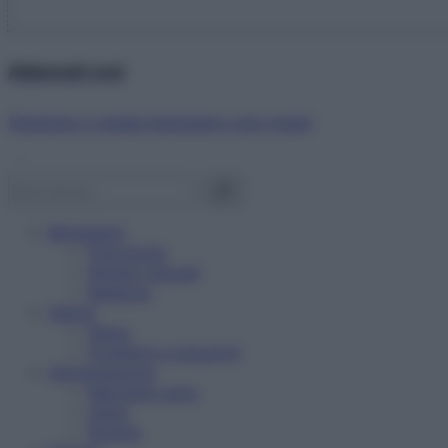
Abbonati ora!
Starbene ti regala benessere ogni mese!
Benessere
Psicologia
Rimedi naturali
Bellezza
Salute
News
Problemi e soluzioni
Alimentazione
Mangiare sano
Diete
Ricette