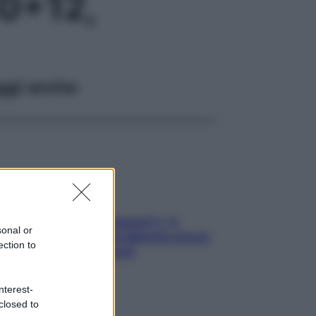
0+12,
ggi anche
«Oggi che se magnamo?»: 4
sonal or
ricette facili di Max Mariola senza
ection to
pesare gli ingredienti
nterest-
closed to