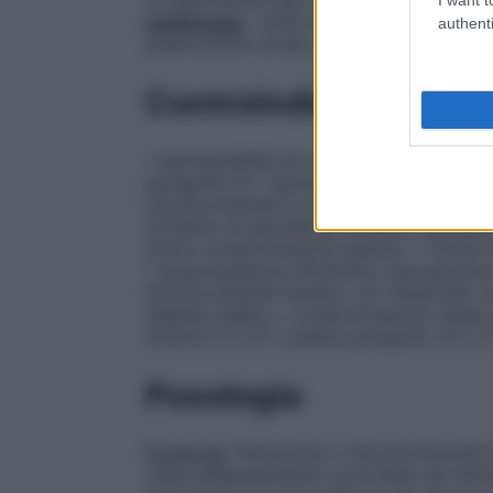
compressa
: Unità di alcol polivinilico (E
authenti
anidra (E551) Acido citrico monoidrato (E
Controindicazioni
• Ipersensibilità ad uno qualsiasi dei princ
paragrafo 6.1.• Ipersensibilità ad altre s
idroclorotiazide è un prodotto medicinale
trimestre di gravidanza (vedere i paragrafi 
Grave compromissione epatica. • Grave da
• Ipopotassiemia refrattaria, ipercalcemi
Idroclorotiazide Sandoz con medicinali co
diabete mellito o compromissione renale 
ml/min/1.73 m²) (vedere paragrafo 4.5 e 5.
Posologia
Posologia
Telmisartan e Idroclorotiazide 
viene adeguatamente controllata da telmi