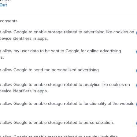
e Idroclorotiazide Sandoz 80 mg/25 mg
:
Out
misartan/25 mg di idroclorotiazide) di Telmisartan e
adulti la cui pressione arteriosa non è adeguatamente
iazide Sandoz 80 mg/12,5 mg (80 mg di
consents
negli adulti la cui pressione sia stata
tan e idroclorotiazide somministrati separatamente.
o allow Google to enable storage related to advertising like cookies on
evice identifiers in apps.
o allow my user data to be sent to Google for online advertising
s.
0 mg/12,5 mg compresse rivestite
Nucleo della
 Povidone K25 (E1201) Lattosio monoidrato Povidone
to allow Google to send me personalized advertising.
2) Lattosio anidro Magnesio stearato (E572)
 alcol polivinilico (E1203) Polietilene glicole (E1521)
o allow Google to enable storage related to analytics like cookies on
ico monoidrato (E330) Ferro ossido giallo (E172) Ferro
evice identifiers in apps.
orotiazide Sandoz 80 mg/12,5 mg compresse rivestite
do Meglumina Povidone K25 (E1201) Lattosio
o allow Google to enable storage related to functionality of the website
vidone (tipo A) (E1202) Lattosio anidro Magnesio
pressa
: Unità di alcol polivinilico (E1203) Polietilene
E551) Acido citrico monoidrato (E330) Telmisartan e
o allow Google to enable storage related to personalization.
mpresse rivestite
Nucleo della compressa
: Sodio
1) Lattosio monoidrato Povidone K30 (E1201)
anidro Magnesio stearato (E572)
Rivestimento della
o allow Google to enable storage related to security, including