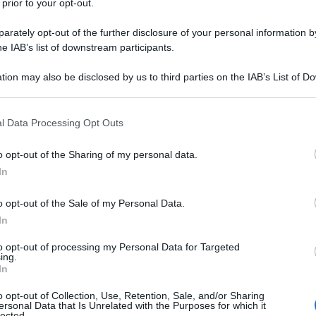
 prior to your opt-out.
rately opt-out of the further disclosure of your personal information by
he IAB’s list of downstream participants.
ROTIAZIDE
tion may also be disclosed by us to third parties on the IAB’s List of 
Descrizione tipo ricetta:
RR – RIPETIBILE
 that may further disclose it to other third parties.
10V IN 6MESI
 that this website/app uses one or more Google services and may gath
l Data Processing Opt Outs
Forma farmaceutica:
COMPRESSE
including but not limited to your visit or usage behaviour. You may click 
RIVESTITE
 to Google and its third-party tags to use your data for below specifi
o opt-out of the Sharing of my personal data.
ogle consent section.
In
o opt-out of the Sale of my Personal Data.
Telmisartan e Idroclorotiazide Sandoz 40 mg/12,5
i telmisartan/12,5 mg di idroclorotiazide e 80 mg di
In
di Telmisartan e Idroclorotiazide Sandoz sono
ggiunto un adeguato controllo pressorio con
to opt-out of processing my Personal Data for Targeted
ing.
e Idroclorotiazide Sandoz 80 mg/12,5 mg
: Le
In
sartan/12,5 mg di idroclorotiazide e 80 mg di
di Telmisartan e Idroclorotiazide Sandoz sono
o opt-out of Collection, Use, Retention, Sale, and/or Sharing
ggiunto un adeguato controllo pressorio con
ersonal Data that Is Unrelated with the Purposes for which it
lected.