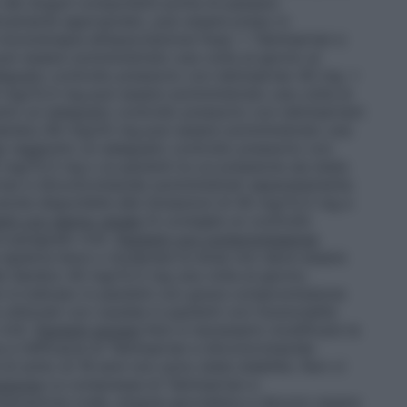
 dei singoli componenti prima di passare
nicamente appropriato, può essere preso in
monoterapia all’associazione fissa. • Telmisartan e
ò essere somministrato una volta al giorno ai
deguato controllo pressorio con telmisartan 40 mg. •
 mg/12,5 mg può essere somministrato una volta al
unto un adeguato controllo pressorio con telmisartant
 Sandoz 80 mg/25 mg può essere somministrato una
nga raggiunto un adeguato controllo pressorio con
mg/12,5 mg o ai pazienti la cui pressione sia stata
tan e idroclorotiazide somministrati separatamente.
nche disponibile alle titolazioni di 40 mg/12,5 mg e
nti con danno renale
Si consiglia un controllo
e paragrafo 4.4).
Pazienti con compromissione
epatica lieve o moderata la dose non deve essere
de Sandoz 40 mg/12,5 mg una volta al giorno.
n è indicato in pazienti con grave compromissione
 utilizzati con cautela in pazienti con funzionalità
4.4).
Pazienti anziani
Non è necessario modificare la
 e l’efficacia di Telmisartan e Idroclorotiazide
di sotto di 18 anni non sono state stabilite. Non vi
azione
Le compresse di Telmisartan e
strazione orale, singola giornaliera e devono essere