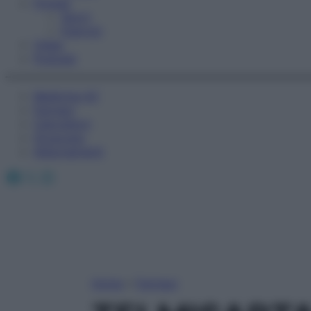
Fitness
Sport
Esercizi
Video
Podcast
Medicina AZ
Farmaci
Calcolatori
Oroscopo
Abbonamenti
Facebook
X
Instagram
Home
»
Farmaci