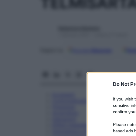
TELMISARTA
Redazione Starbene
1 Gennaio 2025 – Lettura 27 minuti
Google
Discover
Fon
Seguici su
Do Not Pr
Eccipienti
If you wish 
Controindicazioni
sensitive in
Posologia
confirm your
Avvertenze
Interazioni
Please note
Effetti Indesiderati
Gravidanza e Allattamento
based ads b