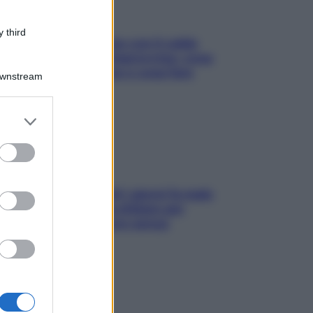
 third
Perché la pressione con il caldo
scende e sale all’improvviso: cosa
succede alle donne e cosa fare
Downstream
subito
er and store
to grant or
ed purposes
Doccia, lavarsi tutti i giorni fa male
alla pelle? I miti da sfatare per
proteggerla davvero senza
stressarla