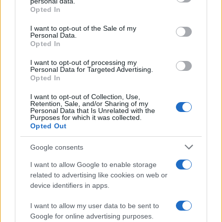
personal data.
Opted In
Please note that this website/app uses one or more Google
services and may gather and store information including but
I want to opt-out of the Sale of my
Personal Data.
not limited to your visit or usage behaviour. You may click to
Opted In
grant or deny consent to Google and its third-party tags to
use your data for below specified purposes in below Google
I want to opt-out of processing my
consent section.
Personal Data for Targeted Advertising.
Opted In
I want to opt-out of Collection, Use,
Retention, Sale, and/or Sharing of my
Personal Data that Is Unrelated with the
Purposes for which it was collected.
Opted Out
Google consents
I want to allow Google to enable storage
related to advertising like cookies on web or
device identifiers in apps.
I want to allow my user data to be sent to
Google for online advertising purposes.