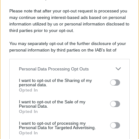
Please note that after your opt-out request is processed you
may continue seeing interest-based ads based on personal
information utilized by us or personal information disclosed to
third parties prior to your opt-out.
You may separately opt-out of the further disclosure of your
personal information by third parties on the IAB’s list of
downstream participants.
Personal Data Processing Opt Outs
This information may also be disclosed by us to third parties
on the IAB’s List of Downstream Participants that may further
I want to opt-out of the Sharing of my
disclose it to other third parties.
personal data.
Opted In
Please note that this website/app uses one or more Google
services and may gather and store information including but
I want to opt-out of the Sale of my
Personal Data.
not limited to your visit or usage behaviour. You may click to
Opted In
grant or deny consent to Google and its third-party tags to
use your data for below specified purposes in below Google
I want to opt-out of processing my
consent section.
Personal Data for Targeted Advertising.
Opted In