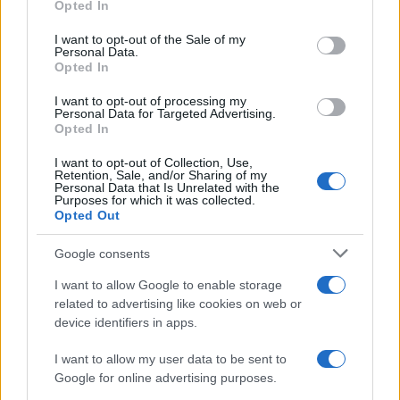
Opted In
Please note that this website/app uses one or more Google
services and may gather and store information including but
I want to opt-out of the Sale of my
Personal Data.
not limited to your visit or usage behaviour. You may click to
Opted In
grant or deny consent to Google and its third-party tags to
use your data for below specified purposes in below Google
I want to opt-out of processing my
consent section.
Personal Data for Targeted Advertising.
Opted In
I want to opt-out of Collection, Use,
Retention, Sale, and/or Sharing of my
Personal Data that Is Unrelated with the
Purposes for which it was collected.
Opted Out
Google consents
I want to allow Google to enable storage
related to advertising like cookies on web or
device identifiers in apps.
I want to allow my user data to be sent to
Google for online advertising purposes.