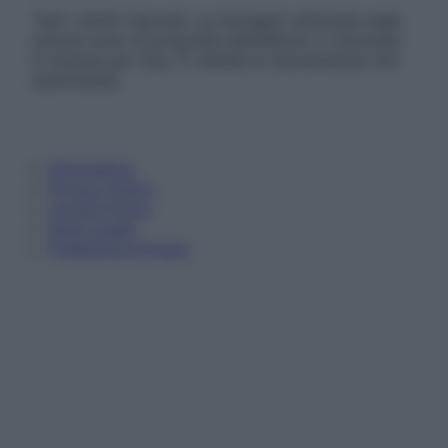
Tutti i diritti riservati. Le immagini utilizzate negli
articoli sono di proprietà dell’editore o concesse
in licenza per l’uso. È vietata la riproduzione non
autorizzata.
Informativa
Privacy Policy
Cookie Policy
Note Legali
Preferenze Privacy