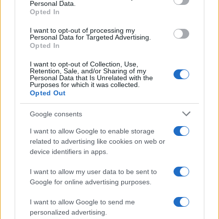
Personal Data.
not limited to your visit or usage behaviour. You may click to
Opted In
grant or deny consent to Google and its third-party tags to
use your data for below specified purposes in below Google
I want to opt-out of processing my
consent section.
Personal Data for Targeted Advertising.
Opted In
I want to opt-out of Collection, Use,
Retention, Sale, and/or Sharing of my
Personal Data that Is Unrelated with the
Purposes for which it was collected.
Opted Out
Google consents
I want to allow Google to enable storage
related to advertising like cookies on web or
device identifiers in apps.
I want to allow my user data to be sent to
Google for online advertising purposes.
I want to allow Google to send me
personalized advertising.