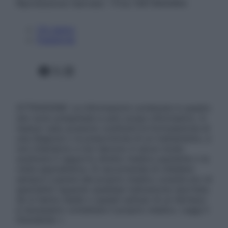
Riproduzione riservata – P.Iva 13673600964
Chi siamo
Pubblicità
Facebook
X
Instagram
ATTENZIONE: Le informazioni contenute in questo
sito sono presentate a solo scopo informativo, in
nessun caso possono costituire la formulazione di
una diagnosi o la prescrizione di un trattamento, e
non intendono e non devono in alcun modo
sostituire il rapporto diretto medico-paziente o la
visita specialistica. Si raccomanda di chiedere
sempre il parere del proprio medico curante e/o di
specialisti riguardo qualsiasi indicazione riportata.
Se si hanno dubbi o quesiti sull’uso di un farmaco
è necessario contattare il proprio medico. Leggi il
Disclaimer »