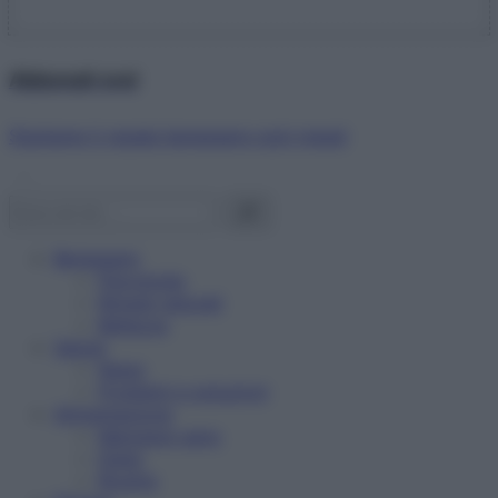
Abbonati ora!
Starbene ti regala benessere ogni mese!
Benessere
Psicologia
Rimedi naturali
Bellezza
Salute
News
Problemi e soluzioni
Alimentazione
Mangiare sano
Diete
Ricette