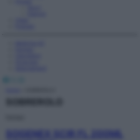
Fitness
Sport
Esercizi
Video
Podcast
Medicina AZ
Farmaci
Calcolatori
Oroscopo
Abbonamenti
Facebook
X
Instagram
Home
»
SOBREROLO
SOBREROLO
Farmaci
SOGENEX SCIR FL 200ML