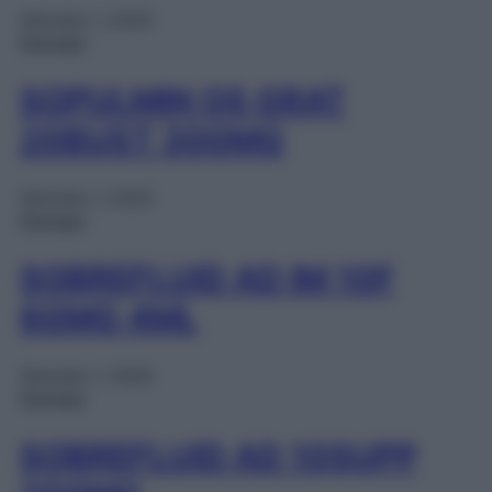
Gennaio 1, 2025
Farmaci
SOPULMIN OS GRAT
20BUST 300MG
Gennaio 1, 2025
Farmaci
SOBREFLUID AD IM 10F
60MG 4ML
Gennaio 1, 2025
Farmaci
SOBREFLUID AD 10SUPP