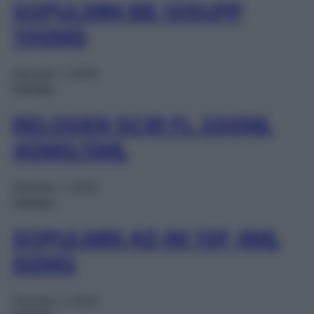
SOPULMIN BB 10SUPP
100MG
Gennaio 1, 2025
Farmaci
RELOGEN SCIR FL 200ML
40MG/5ML
Gennaio 1, 2025
Farmaci
SOPULMIN AD IM 10F 4ML
60MG
Gennaio 1, 2025