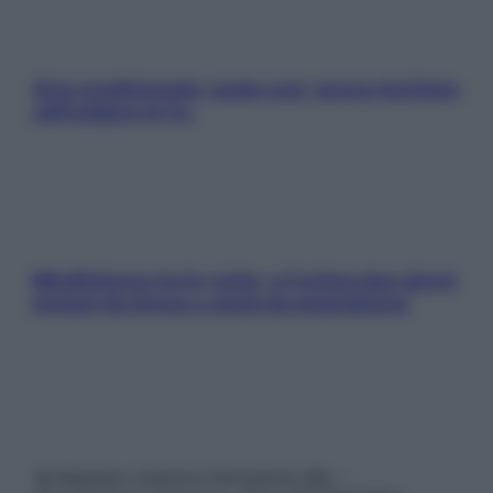
Aria condizionata: usala così, senza rischiare
raffreddore & Co.
Mindfulness tra le vette: a Cortina due giorni
lontani da stress e ansia da smartphone
© Belpietro Edizioni Periodiche SRL –