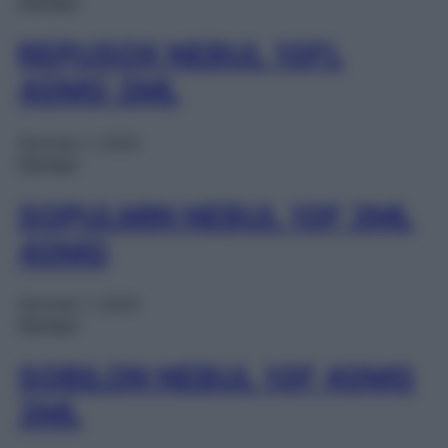
Farmaci
REPUSOX NEBUL 10FL
40MG 3ML
Gennaio 1, 2025
Farmaci
SOPULMIN NEBUL 10F 3ML
40MG
Gennaio 1, 2025
Farmaci
SOBILON NEBUL 10F 40MG
3ML