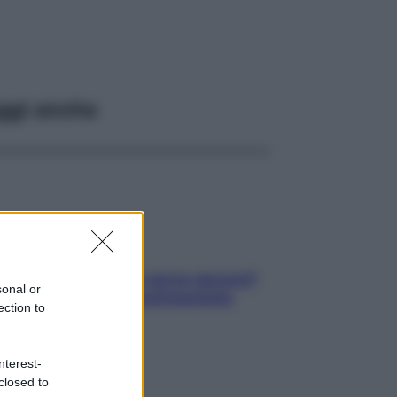
ggi anche
Contare le calorie serve ancora?
sonal or
La risposta della nutrizionista
ection to
nterest-
closed to