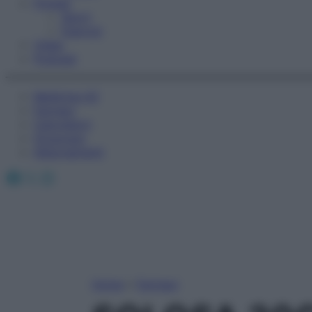
Fitness
Sport
Esercizi
Video
Podcast
Medicina AZ
Farmaci
Calcolatori
Oroscopo
Abbonamenti
Facebook
X
Instagram
Home
»
Farmaci