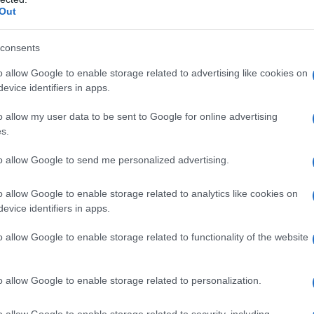
luminium lake (E 132); Solosa 3 mg: ferro ossido
Out
aco aluminium lake (E 132); Solosa 6 mg: giallo
consents
o allow Google to enable storage related to advertising like cookies on
evice identifiers in apps.
on le seguenti condizioni: • ipersensibilità alla
o allow my user data to be sent to Google for online advertising
di o ad uno qualsiasi degli eccipienti elencati al
s.
; • coma diabetico; • chetoacidosi; • gravi patologie
iesta una sostituzione con insulina in caso di gravi
to allow Google to send me personalized advertising.
ca.
o allow Google to enable storage related to analytics like cookies on
evice identifiers in apps.
 ottimale del diabete ci deve essere una dieta
o allow Google to enable storage related to functionality of the website
ltre al sistematico controllo della glicemia e della
ulina, non possono compensare il mancato rispetto della
 dose viene determinata in base ai valori di glucosio
o allow Google to enable storage related to personalization.
 di 1 mg di glimepiride al giorno. Se il controllo
gia può essere adottata come terapia di
o allow Google to enable storage related to security, including