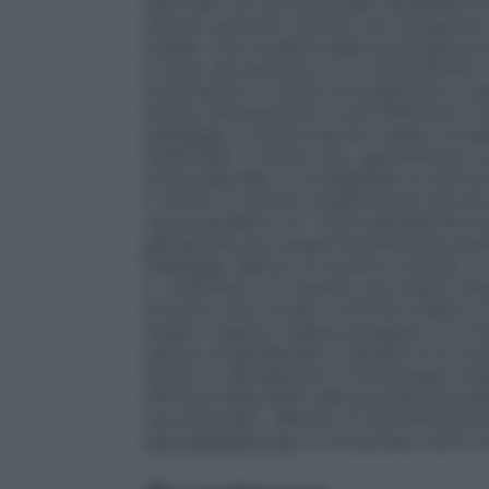
associato ad una aumentata sensibilità all
devono pertanto valutare una tempestiva 
terapia. Una modifica della posologia può
di peso del paziente, di un cambiamento nell
incrementino il rischio di ipoglicemia o i
Solosa
Generalmente si può effettuare il pa
passaggio a Solosa devono essere consider
medicinale. In alcuni casi, specialmente c
clorpropamide), è consigliabile un periodo 
il rischio di reazioni ipoglicemiche dovute
raccomandata è di 1 mg di glimepiride al g
glimepiride può essere incrementata gra
Passaggio dall’uso di insulina a Solosa. In 
2, controllati con insulina, può essere in
avvenire sotto stretto controllo medico.
renale o epatica Vedere paragrafo 4.3. Po
sull’uso di glimepiride in pazienti al di so
limitati su glimepiride in monoterapia (ved
efficacia disponibili nella popolazione ped
raccomandato. Metodo di somministrazi
mg e Solosa 6 mg
Le compresse vanno ing