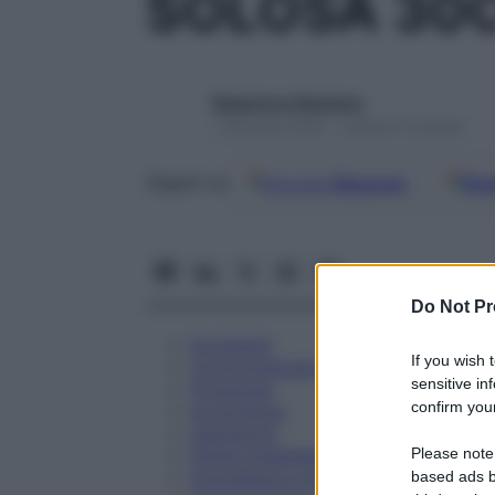
SOLOSA 30
Redazione Starbene
1 Gennaio 2025 – Lettura 13 minuti
Google
Discover
Fon
Seguici su
Do Not Pr
Eccipienti
If you wish 
Controindicazioni
sensitive in
Posologia
confirm your
Avvertenze
Interazioni
Please note
Effetti Indesiderati
Gravidanza e Allattamento
based ads b