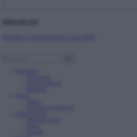
Abbonati ora!
Starbene ti regala benessere ogni mese!
Benessere
Psicologia
Rimedi naturali
Bellezza
Salute
News
Problemi e soluzioni
Alimentazione
Mangiare sano
Diete
Ricette