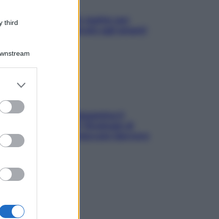
L’oroscopo food di Jupiter per
 third
l’estate 2026 dedicato agli amanti
del cibo
Downstream
er and store
to grant or
ed purposes
La trappola della dopamina ti
segue in spiaggia? Strategie di
digital detox per staccare davvero