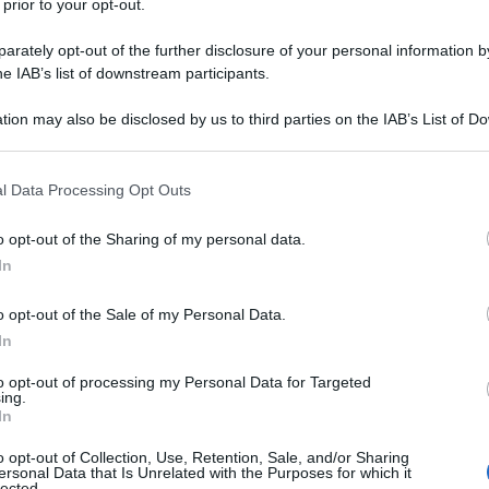
 prior to your opt-out.
rately opt-out of the further disclosure of your personal information by
he IAB’s list of downstream participants.
tion may also be disclosed by us to third parties on the IAB’s List of 
Descrizione tipo ricetta:
RR – RIPETIBILE
 that may further disclose it to other third parties.
10V IN 6MESI
 that this website/app uses one or more Google services and may gath
l Data Processing Opt Outs
Forma farmaceutica:
COMPRESSE
including but not limited to your visit or usage behaviour. You may click 
DIVISIBILI
 to Google and its third-party tags to use your data for below specifi
o opt-out of the Sharing of my personal data.
ogle consent section.
In
o opt-out of the Sale of my Personal Data.
abete mellito di tipo 2, quando la dieta, l’esercizio
oli non sono sufficienti.
In
to opt-out of processing my Personal Data for Targeted
ing.
In
odico (tipo A), magnesio stearato, cellulosa
o opt-out of Collection, Use, Retention, Sale, and/or Sharing
ersonal Data that Is Unrelated with the Purposes for which it
1 mg: ferro ossido rosso (E 172); Solosa 2 mg: ferro
lected.