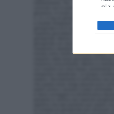
mantenimento. Per i differenti regimi poso
authenti
controllo non è soddisfacente la dose de
glicemico, in modo graduale con un interv
2, 3 o 4 mg di glimepiride al giorno. Una
a risultati terapeutici migliori solo in c
glimepiride è di 6 mg al giorno. Nei pazi
massima giornaliera di metformina, può e
glimepiride. Mentre si mantiene costante l
glimepiride con dosi basse, aumentando t
metabolico desiderato fino alla dose mas
iniziata sotto stretto controllo medico. I
massimo della dose giornaliera di Solosa,
insulinica concomitante. Mentre si mantiene
con insulina con dosi basse, aumentando 
metabolico desiderato. La terapia combina
medico. Normalmente è sufficiente una do
che questa dose venga assunta poco prima
subito prima o durante il pasto principal
si deve correggere la dimenticanza assu
paziente si verifica una reazione ipoglice
significa che tale paziente può essere con
la richiesta di glimepiride può diminuire, 