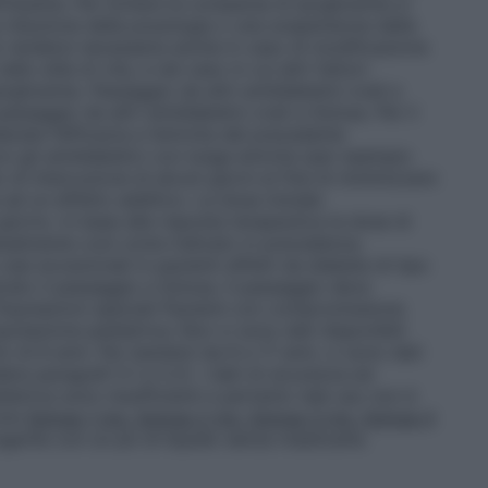
’insulina. Per evitare la comparsa di ipoglicemia si
riduzione della posologia o una sospensione della
 rendersi necessaria anche in caso di modificazione
o stile di vita, e nel caso in cui altri fattori
perglicemia.
Passaggio da altri antidiabetici orali a
ssaggio da altri antidiabetici orali a Solosa. Per il
ate l’efficacia e l’emivita del precedente
on gli antidiabetici con lunga emivita (per esempio
di interruzione di alcuni giorni al fine di minimizzare
 ad un effetto additivo. La dose iniziale
iorno. In base alla risposta terapeutica la dose di
dualmente così come indicato in precedenza.
casi eccezionali in pazienti affetti da diabete di tipo
dicato il passaggio a Solosa. Il passaggio deve
 Popolazioni speciali Pazienti con compromissione
polazione pediatrica: Non ci sono dati disponibili
tto di 8 anni. Per bambini da 8 a 17 anni, ci sono dati
ere paragrafi 5.1 e 5.2). I dati di sicurezza ed
iatrica sono insufficienti e pertanto tale uso non è
one
Solosa 1 mg, Solosa 2 mg, Solosa 3 mg, Solosa 4
erite con un pò di liquido senza masticarle.