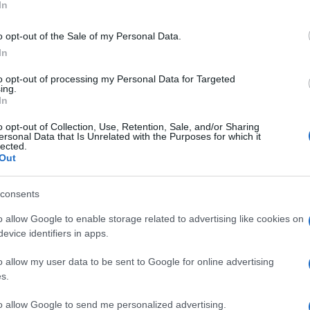
In
o opt-out of the Sale of my Personal Data.
In
Descrizione tipo ricetta:
OTC – LIBERA
to opt-out of processing my Personal Data for Targeted
ing.
VENDITA
In
o opt-out of Collection, Use, Retention, Sale, and/or Sharing
Forma farmaceutica:
SCIROPPO
ersonal Data that Is Unrelated with the Purposes for which it
lected.
ffezioni respiratorie caratterizzate da ipersecrezione
Out
consents
o allow Google to enable storage related to advertising like cookies on
evice identifiers in apps.
o 75%), Glicerolo 98%, Sodio fosfato monobasico,
iettabili
Sciroppo multidose 200 ml
: Maltisorb
o allow my user data to be sent to Google for online advertising
fato monobasico, Sodio idrossido, Metil p–
s.
 acqua per preparazioni iniettabili
to allow Google to send me personalized advertising.