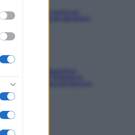
L’oroscopo food di Jupiter per
l’estate 2026 dedicato agli amanti
del cibo
La trappola della dopamina ti
segue in spiaggia? Strategie di
digital detox per staccare davvero