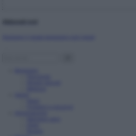
Abbonati ora!
Starbene ti regala benessere ogni mese!
Benessere
Psicologia
Rimedi naturali
Bellezza
Salute
News
Problemi e soluzioni
Alimentazione
Mangiare sano
Diete
Ricette