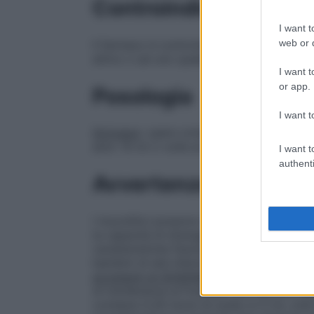
Controindicazioni
I want t
web or d
Il farmaco è controindicato nei bambini di e
attivo o ad uno qualsiasi degli eccipienti.
I want t
or app.
Posologia
I want t
Sciroppo
: usare come riferimento le tacch
anni: 10 ml 2 volte al dì Adulti: 10–20 ml 2
I want t
authenti
Avvertenze
I mucolitici possono indurre ostruzione bro
la capacità di drenaggio del muco bronchia
caratteristiche fisiologiche delle vie resp
bambini di età inferiore ai 2 anni (vedere
eccipienti di SOGENEX
Per la presenza di 
di intolleranza al fruttosio non devono 
contiene 0,29 mmol di sodio in 5 ml, cioè