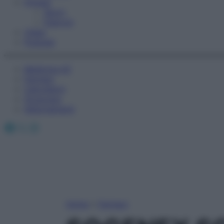
Fitness
Sport
Esercizi
Video
Podcast
Medicina AZ
Farmaci
Calcolatori
Oroscopo
Abbonamenti
Facebook
X
Instagram
Home
»
Farmaci