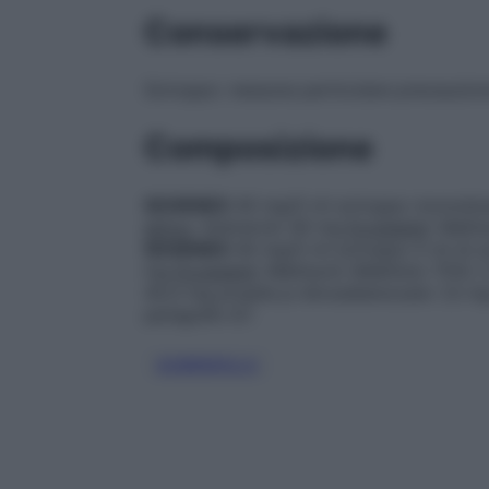
Conservazione
Sciroppo: nessuna particolare precauzion
Composizione
SOGENEX
40 mg/5 ml sciroppo monodos
attivo
: Sobrerolo 40 mg
Eccipienti
: Malt
SOGENEX
40 mg/5 ml sciroppo 5 ml di 
mg
Eccipienti
: Maltisorb (Maltilolo 75%)
45,0 mg propile p–idrossibenzoato 1,5 mg 
paragrafo 6.1
SOBREROLO