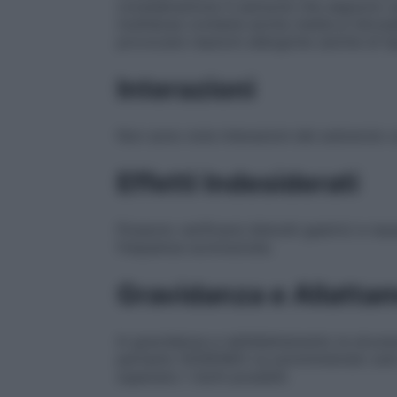
considerazione in persone che seguono u
multidose contiene anche metile p–idros
provocare reazioni allergiche (anche di ti
Interazioni
Non sono note interazioni del sobrerolo co
Effetti Indesiderati
Possono verificarsi disturbi gastrici e na
frequenza sconosciuta.
Gravidanza e Allatta
In gravidanza e nell’allattamento la sicur
pertanto SOGENEX va somministrato solo q
superano i rischi possibili.