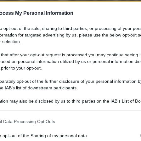
IR 20FL 40MG 5
ocess My Personal Information
to opt-out of the sale, sharing to third parties, or processing of your per
formation for targeted advertising by us, please use the below opt-out s
Le
 selection.
ti preferite
 that after your opt-out request is processed you may continue seeing i
ased on personal information utilized by us or personal information dis
 prior to your opt-out.
rately opt-out of the further disclosure of your personal information by
he IAB’s list of downstream participants.
tion may also be disclosed by us to third parties on the IAB’s List of 
 that may further disclose it to other third parties.
 that this website/app uses one or more Google services and may gath
l Data Processing Opt Outs
including but not limited to your visit or usage behaviour. You may click 
 to Google and its third-party tags to use your data for below specifi
o opt-out of the Sharing of my personal data.
ogle consent section.