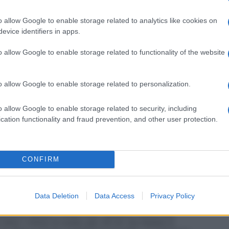
o allow Google to enable storage related to analytics like cookies on
evice identifiers in apps.
tà inferiore ai 2 anni. Ipersensibilità al principio
o allow Google to enable storage related to functionality of the website
o allow Google to enable storage related to personalization.
e presenti sul misurino dosatore. Bambini oltre i 2
 volte al dì
o allow Google to enable storage related to security, including
cation functionality and fraud prevention, and other user protection.
CONFIRM
nchiale nei bambini di età inferiore ai 2 anni. Infatti
le è limitata in questa fascia di età, a causa delle
iratorie. Essi non devono quindi essere usati nei
 paragrafo 4.3)
Avveretenze relative ad alcuni
Data Deletion
Data Access
Privacy Policy
maltitolo, i pazienti affetti da rari problemi ereditari
assumere questo medicinale. Questo medicinale
 oltre 1 mmol di sodio per 20 ml. Da tenere in