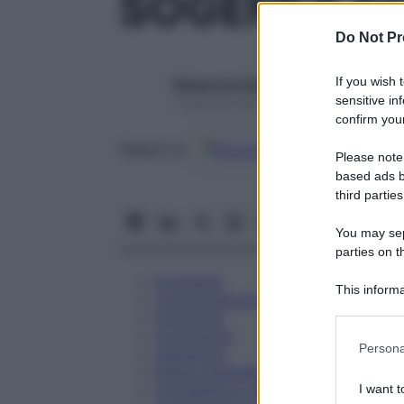
SOGENEX SC
Do Not Pr
If you wish 
Redazione Starbene
sensitive in
1 Gennaio 2025 – Lettura 2 minuti
confirm your
Google
Discover
Fon
Seguici su
Please note
based ads b
third parties
You may sepa
parties on t
Eccipienti
This informa
Controindicazioni
Participants
Posologia
Avvertenze
Please note
Persona
Interazioni
information 
Effetti Indesiderati
deny consent
Gravidanza e Allattamento
I want t
in below Go