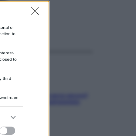
ML
sonal or
ection to
ggi anche
nterest-
closed to
 third
Contare le calorie serve ancora?
Downstream
La risposta della nutrizionista
er and store
to grant or
ed purposes