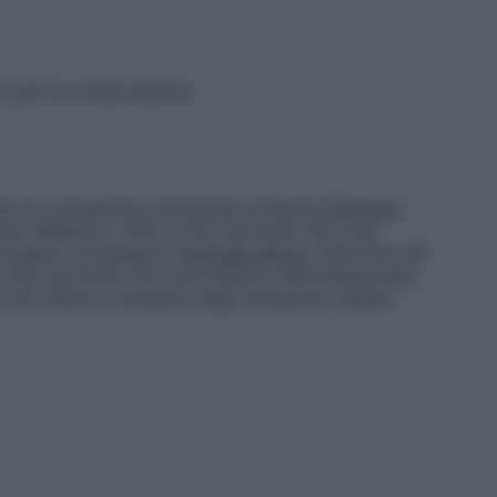
e per la conservazione
e Un contenitore monodose contiene:
Principio
isorb (Maltilolo 75%) 2.750 mg Sodio 28,3 mg
sciroppo contengono:
Principio attivo
: Sobrerolo 40
 2.750 mg Sodio 28,3 mg metile p–idrossibenzoato
Per l’elenco completo degli eccipienti, vedere