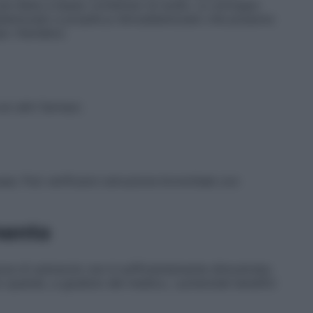
na dieta a basso contenuto di sodio. Lo sciroppo
sibenzoato e propile p–idrossibenzoato che possono
po ritardato).
n altri farmaci.
usea. Può verificarsi ostruzione bronchiale con
mento
ezza di sobrerolo non è sufficientemente dimostrata;
uando, a giudizio del medico, i potenziali benefici