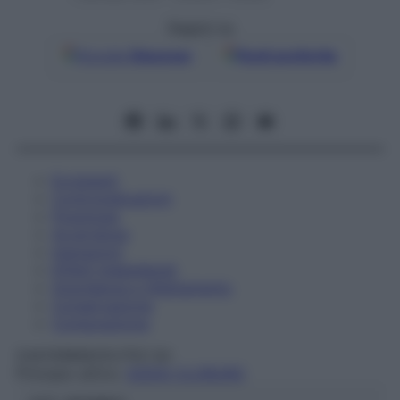
Seguici su
Google
Discover
Fonti preferite
Eccipienti
Controindicazioni
Posologia
Avvertenze
Interazioni
Effetti Indesiderati
Gravidanza e Allattamento
Conservazione
Composizione
S.M.FARMACEUTICI Srl
Principio attivo:
SODIO CLORURO