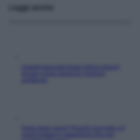
Leggi anche
Capelli spezzati lungo l’attaccatura?
Scopri come risolvere l’annoso
problema
Fame dopo cena? Perché succede e 6
snack leggeri e appetitosi che non