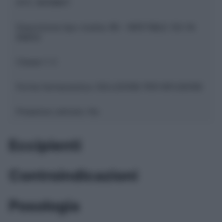
ATC:
B05BB01
Descrizione tipo ricetta:
RR – RIPETIBILE 10V IN
6MESI
Classe 1:
C
Forma farmaceutica:
SOLUZIONE PER INFUSIONE
Presenza Lattosio:
No
Eccipienti
Controindicazioni
Posologia