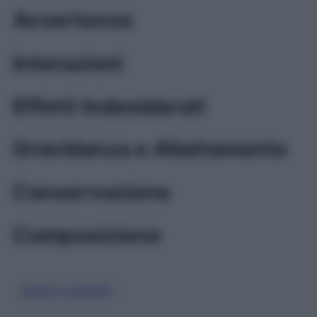
Avvertenze
Interazioni
Effetti Indesiderati
Gravidanza e Allattamento
Conservazione
Composizione
SODIO CLORURO