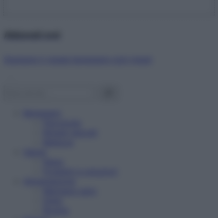
Abbonati ora!
Starbene ti regala benessere ogni mese!
Benessere
Psicologia
Rimedi naturali
Bellezza
Salute
News
Problemi e soluzioni
Alimentazione
Mangiare sano
Diete
Ricette