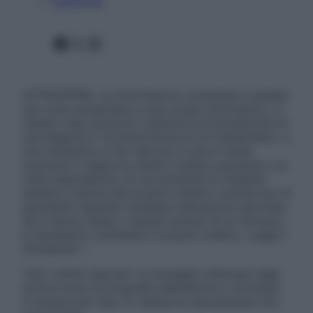
Pubblicità
Facebook
X
Instagram
ATTENZIONE: Le informazioni contenute in questo
sito sono presentate a solo scopo informativo, in
nessun caso possono costituire la formulazione di
una diagnosi o la prescrizione di un trattamento, e
non intendono e non devono in alcun modo
sostituire il rapporto diretto medico-paziente o la
visita specialistica. Si raccomanda di chiedere
sempre il parere del proprio medico curante e/o di
specialisti riguardo qualsiasi indicazione riportata.
Se si hanno dubbi o quesiti sull’uso di un farmaco
è necessario contattare il proprio medico. Leggi il
Disclaimer »
Tutti i diritti riservati. Le immagini utilizzate negli
articoli sono di proprietà dell’editore o concesse
in licenza per l’uso. È vietata la riproduzione non