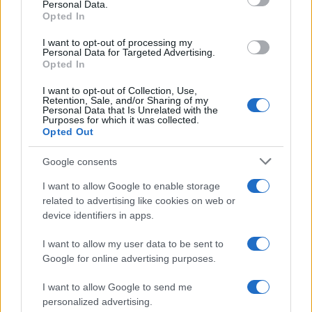
Personal Data.
not limited to your visit or usage behaviour. You may click to
Opted In
grant or deny consent to Google and its third-party tags to
use your data for below specified purposes in below Google
I want to opt-out of processing my
consent section.
Personal Data for Targeted Advertising.
Opted In
I want to opt-out of Collection, Use,
Retention, Sale, and/or Sharing of my
Personal Data that Is Unrelated with the
Purposes for which it was collected.
Opted Out
Google consents
I want to allow Google to enable storage
related to advertising like cookies on web or
device identifiers in apps.
I want to allow my user data to be sent to
Google for online advertising purposes.
I want to allow Google to send me
personalized advertising.