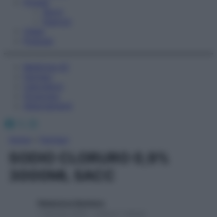
Fitness
Sport
Esercizi
Video
Podcast
Medicina AZ
Farmaci
Calcolatori
Oroscopo
Abbonamenti
Facebook
X
Instagram
Home
»
Farmaci
SODIO CLORURO 0,9%
3000ML SACC
Redazione Starbene
1 Gennaio 2025 – Lettura 1 minuto