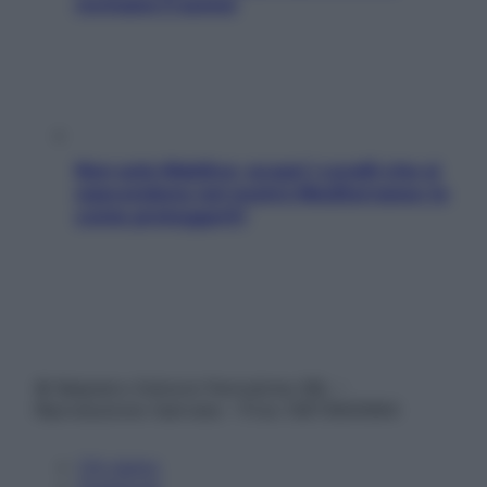
rovinano il sonno
Non solo Maldive: scopri i coralli che si
nascondono nel nostro Mediterraneo (e
come proteggerli)
© Belpietro Edizioni Periodiche SRL –
Riproduzione riservata – P.Iva 13673600964
Chi siamo