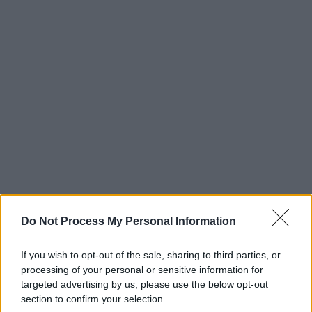
Do Not Process My Personal Information
If you wish to opt-out of the sale, sharing to third parties, or
processing of your personal or sensitive information for
targeted advertising by us, please use the below opt-out
section to confirm your selection.