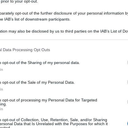
 prior to your opt-out.
rately opt-out of the further disclosure of your personal information by
he IAB’s list of downstream participants.
tion may also be disclosed by us to third parties on the IAB’s List of 
Descrizione tipo ricetta:
RR – RIPETIBILE
 that may further disclose it to other third parties.
10V IN 6MESI
 that this website/app uses one or more Google services and may gath
l Data Processing Opt Outs
Forma farmaceutica:
COMPRESSE
including but not limited to your visit or usage behaviour. You may click 
RIVESTITE
 to Google and its third-party tags to use your data for below specifi
o opt-out of the Sharing of my personal data.
ogle consent section.
In
o opt-out of the Sale of my Personal Data.
inali antiepilettici per pazienti con epilessia
azione secondaria e cioè in quei pazienti in cui tutte
In
eguate o non siano state tollerate. Monoterapia nel
di West).
to opt-out of processing my Personal Data for Targeted
ing.
In
o opt-out of Collection, Use, Retention, Sale, and/or Sharing
ersonal Data that Is Unrelated with the Purposes for which it
lected.