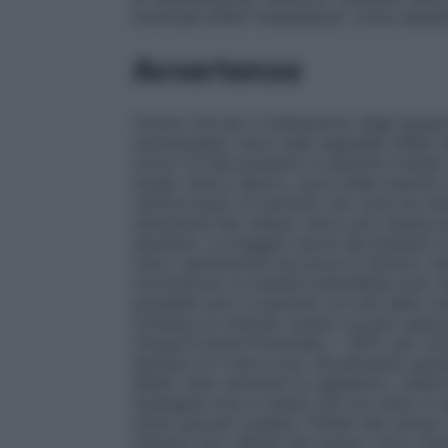
eventuali effetti indesiderati, come sedaz
Avvertenze
Tranne che per il trattamento degli spasmi
monoterapia. Sono stati segnalati difett
(circa 1/3 dei pazienti) in pazienti trattat
studio clinico aperto, sono state inserite
verifica dopo un periodo che varia da mesi 
restrizione del campo visivo può essere g
paziente. La maggior parte dei pazienti c
visivo (perimetria) era priva di sintomi. 
riconosciuto in maniera attendibile solo m
possibile solo in pazienti con età dello sv
richiesta un metodo messo a punto apposi
(Visual Evoked Potentials = VEP), per cont
bambini di 3 anni e più. Attualmente que
difetti visivi attribuiti al vigabatrin. L’el
impiegata solo in adulti che non siano in 
molto giovani (vedere "Difetti del campo v
ritenere che i difetti del campo visivo si