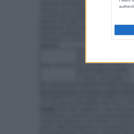
intervalli settimanali, a seconda della risp
authenti
massima raccomandata è di 3 g/die. Non es
concentrazione plasmatica e l’efficacia de
dipende dal tasso di resintesi della GAB
plasmatica del farmaco (vedere anche i pa
parziale resistente La dose iniziale racc
mg/kg/die. Le dosi di mantenimento racc
seguenti:
10–15 kg
0,5–1 g/die
15–30 kg
1–1,5 g/die
Peso corporeo:
30–50 kg
1,5–3 g/die
> 50 kg
2–3 g/die
Non deve essere superata la dose massim
Monoterapia per gli spasmi infantili (Sin
mg/kg/die che può essere titolata nel cor
con una buona tollerabilità dosi fino a 1
renale
Dato che vigabatrin viene eliminato
somministra il farmaco a persone anziane e
creatinina inferiore a 60 ml/min. Si deve
dose o della frequenza di somministrazio
di mantenimento inferiore. I pazienti dev