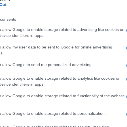
idone K30 (E1201) cellulosa microcristallina (E460)
Out
dico (Tipo IA) Rivestimento: ipromellosa 15 mPa.s
8000
consents
o allow Google to enable storage related to advertising like cookies on
evice identifiers in apps.
iasi degli eccipienti elencati al paragrafo 6.1.
o allow my user data to be sent to Google for online advertising
s.
to allow Google to send me personalized advertising.
ato solo da uno specialista in epilettologia,
o allow Google to enable storage related to analytics like cookies on
ow–up deve essere organizzato sotto il controllo di uno
evice identifiers in apps.
neurologia infantile. Posologia Il SABRIL è destinato
te al giorno e può essere assunto prima o dopo i
 migliorato in maniera clinicamente significativa dopo
o allow Google to enable storage related to functionality of the website
omministrazione di vigabatrin non deve essere
almente sospeso sotto rigoroso controllo medico.
neralmente in un intervallo di 2–3 g/die. Una dose
o allow Google to enable storage related to personalization.
l regime terapeutico attuale dei pazienti con
era deve essere poi titolata con incrementi di O,5 g ad
o allow Google to enable storage related to security, including