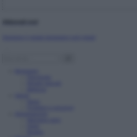
Abbonati ora!
Starbene ti regala benessere ogni mese!
Benessere
Psicologia
Rimedi naturali
Bellezza
Salute
News
Problemi e soluzioni
Alimentazione
Mangiare sano
Diete
Ricette