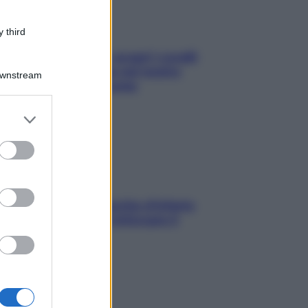
 third
Non solo Maldive: scopri i coralli
che si nascondono nel nostro
Downstream
Mediterraneo (e come
proteggerli)
er and store
to grant or
ed purposes
In menopausa il rischio d’infarto
aumenta: è ora di rinforzare il
cuore