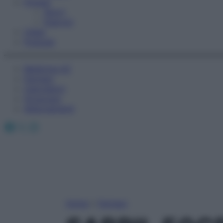
Fitness
Sport
Esercizi
Video
Podcast
Medicina AZ
Farmaci
Calcolatori
Oroscopo
Abbonamenti
Facebook
X
Instagram
Home
»
Farmaci