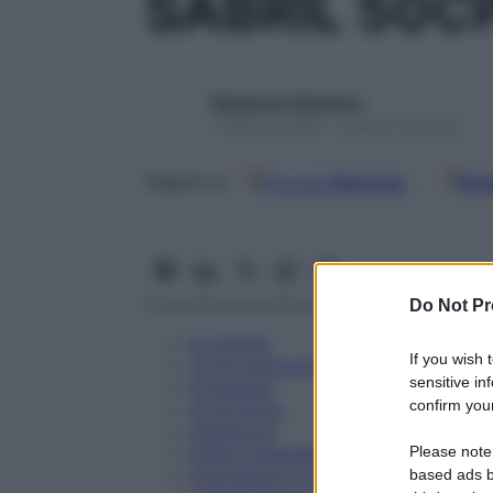
SABRIL 50C
Redazione Starbene
1 Gennaio 2025 – Lettura 18 minuti
Google
Discover
Fon
Seguici su
Do Not Pr
Eccipienti
If you wish 
Controindicazioni
sensitive in
Posologia
confirm your
Avvertenze
Interazioni
Please note
Effetti Indesiderati
Gravidanza e Allattamento
based ads b