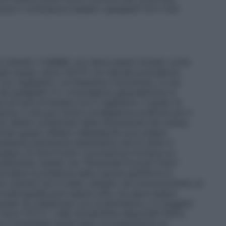
ione o confusione (vedere i paragrafi 4.4 e 4.8).
 infantili, il SABRIL non deve essere iniziato come
i del campo visivo (DCV) con elevata prevalenza
i con vigabatrin. Le frequenze riscontrate, in uno
 nel paragrafo 5.1. L’insorgenza generalmente si
ad anni di terapia con il vigabatrin. Il grado di
rave, il che può avere conseguenze pratiche per il
on difetti confermati dalla misurazione del campo
Quindi questo effetto indesiderato può essere
ediante perimetria sistematica che di solito è
iluppo di oltre 9 anni. Il produttore fornisce su
tamente, basato sui "Potenziali Evocati Visivi"
rollare la presenza della visione periferica in
sto metodo non è stato validato nel riconoscimento di
ettroretinografia può essere utile, ma deve essere
grado di collaborare con la perimetria o in soggetti
isivo DCV"). I dati attualmente disponibili fanno
ano irreversibili anche dopo la sospensione di