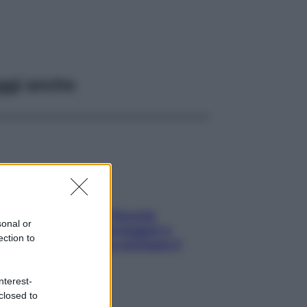
ggi anche
Fame dopo cena? Perché
sonal or
succede e 6 snack leggeri e
ection to
appetitosi che non rovinano il
sonno
nterest-
closed to