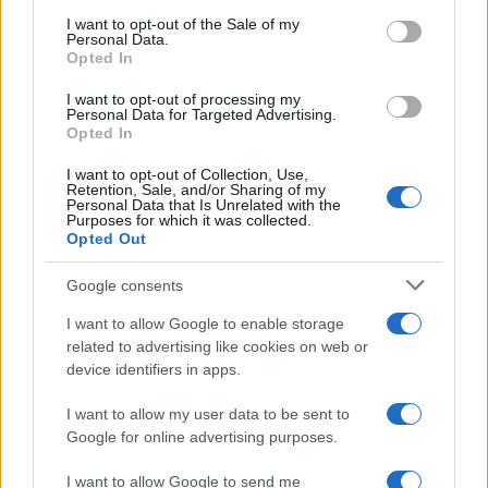
services and may gather and store information including but
I want to opt-out of the Sale of my
Personal Data.
not limited to your visit or usage behaviour. You may click to
Opted In
grant or deny consent to Google and its third-party tags to
use your data for below specified purposes in below Google
I want to opt-out of processing my
consent section.
Personal Data for Targeted Advertising.
Opted In
I want to opt-out of Collection, Use,
Retention, Sale, and/or Sharing of my
Personal Data that Is Unrelated with the
Purposes for which it was collected.
Opted Out
Google consents
I want to allow Google to enable storage
related to advertising like cookies on web or
device identifiers in apps.
I want to allow my user data to be sent to
Google for online advertising purposes.
I want to allow Google to send me