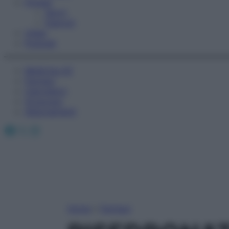
Fitness
Sport
Esercizi
Video
Podcast
Medicina AZ
Farmaci
Calcolatori
Oroscopo
Abbonamenti
Facebook
X
Instagram
Home
»
Farmaci