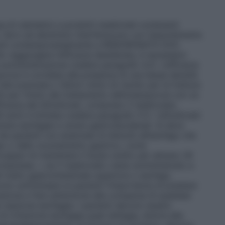
a di rubinetto) e prodotti medicinali contenenti
, ferro ed alluminio) interferiscono con l’assorbimento
ssunti contemporaneamente a RISEDRONATO DOC
r raggiungere l’efficacia desiderata, è necessario
a somministrazione (vedere paragrafo 4.2). L’efficacia
porosi è correlata alla presenza di una bassa densità
età avanzata o fattori clinici di rischio per le fratture
ti per l’inizio del trattamento dell’osteoporosi con un
ficacia dei bifosfonati, compreso il risedronato
0 anni) è limitata (vedere paragrafo 5.1). I bifosfonati
 ulcere esofagee e ulcere gastroduodenali. Si deve
ei pazienti con anamnesi di disturbi all’esofago che
eo o dello svuotamento gastrico, come
 incapaci di mantenere il busto eretto per almeno 30
mpressa. • se il risedronato viene somministrato a
l tratto gastrointestinale superiore o esofago
vono sottolineare ai pazienti l’importanza di prestare
razione e fare attenzione alla comparsa di qualsiasi
e reazione esofagea. I pazienti devono essere
i irritazione esofagea quali disfagia, dolore alla