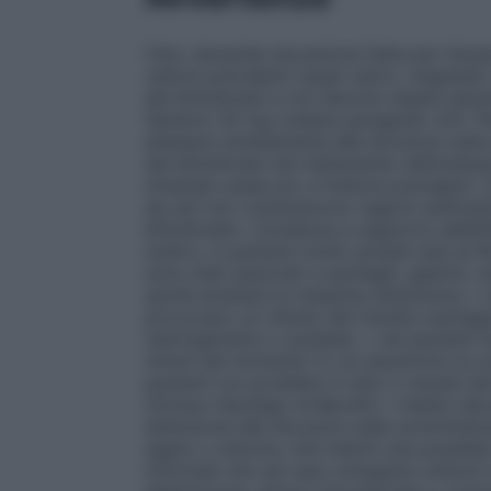
Cibo, bevande (eccezione fatta per l’acqu
cationi polivalenti (quali calcio, magnesio
dei bifosfonati e non devono essere a
Generici 35 mg (vedere paragrafo 4.5). Pe
attenersi strettamente alle istruzioni sull
dei bifosfonati nel trattamento dell’osteo
minerale ossea e/o a fratture prevalenti. L’
da soli non costituiscono ragioni sufficien
bifosfonato. L’evidenza a supporto dell’ef
sodico, in pazienti molto anziani (più di 8
sono stati associati a esofagiti, gastriti,
quindi prestare la massima attenzione: • n
provocano un ritardo del transito esofag
restringimento o acalasia. • nei pazienti
minuti dal momento in cui assumono la co
pazienti con problemi in atto o recenti de
(incluso l’esofago di Barrett). I medici de
attenzione alle istruzioni sulla somminist
segno o sintomo che indichi una possibil
informati che nel caso sviluppino sintomi d