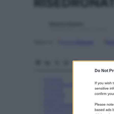
RISEDRONAT
Redazione Starbene
1 Gennaio 2025 – Lettura 12 minuti
Google
Discover
Fon
Seguici su
Do Not Pr
Eccipienti
If you wish 
Controindicazioni
sensitive in
Posologia
confirm your
Avvertenze
Interazioni
Please note
Effetti Indesiderati
Gravidanza e Allattamento
based ads b