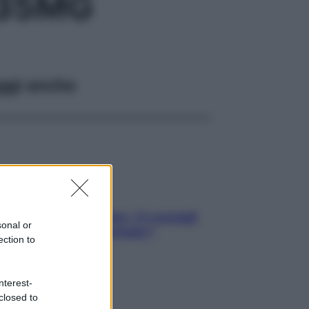
 35MG
ggi anche
Sicurezza al volante: i 5 consigli
sonal or
dell’ex pilota di Formula 1
ection to
nterest-
closed to