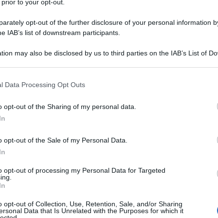
 prior to your opt-out.
rately opt-out of the further disclosure of your personal information by
he IAB’s list of downstream participants.
MIPENTAIDRATO
tion may also be disclosed by us to third parties on the IAB’s List of 
Descrizione tipo ricetta:
RR – RIPETIBILE
 that may further disclose it to other third parties.
10V IN 6MESI
 that this website/app uses one or more Google services and may gath
l Data Processing Opt Outs
Forma farmaceutica:
COMPRESSE
including but not limited to your visit or usage behaviour. You may click 
RIVESTITE
 to Google and its third-party tags to use your data for below specifi
o opt-out of the Sharing of my personal data.
ogle consent section.
In
Presenza Lattosio:
Si
o opt-out of the Sale of my Personal Data.
le per ridurre il rischio di fratture vertebrali.
ale manifesta per ridurre il rischio di fratture
In
nto dell’osteoporosi negli uomini ad elevato rischio
to opt-out of processing my Personal Data for Targeted
ing.
In
o opt-out of Collection, Use, Retention, Sale, and/or Sharing
ersonal Data that Is Unrelated with the Purposes for which it
lected.