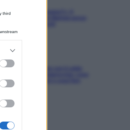
«Oggi che se magnamo?»: 4
 third
ricette facili di Max Mariola senza
pesare gli ingredienti
Downstream
er and store
to grant or
ed purposes
Perché la pressione con il caldo
scende e sale all’improvviso: cosa
succede alle donne e cosa fare
subito