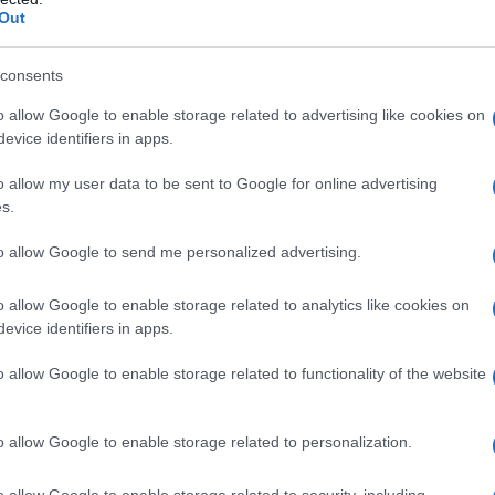
Crospovidone Magnesio stearato (E572) Silice
Out
 (E464) Idrossipropilcellulosa (E463) Macrogol
o (E172) Ferro ossido rosso (E172)
consents
o allow Google to enable storage related to advertising like cookies on
evice identifiers in apps.
no qualsiasi degli eccipienti elencati al paragrafo 6.1.
o allow my user data to be sent to Google for online advertising
 Gravidanza ed allattamento. • Grave compromissione
s.
creatinina < 30 ml/min).
to allow Google to send me personalized advertising.
o allow Google to enable storage related to analytics like cookies on
evice identifiers in apps.
 una compressa da 35 mg per via orale, una volta
ssunta nello stesso giorno di ogni settimana.
luenzato dall’assunzione di cibo quindi, per
o allow Google to enable storage related to functionality of the website
 i pazienti devono assumere RISEDRONATO DOC
colazione: almeno 30 minuti prima del primo cibo,
e fatta per l’acqua di rubinetto). I pazienti devono
o allow Google to enable storage related to personalization.
hino di assumere una compressa di RISEDRONATO DOC
o stesso in cui se ne ricordano. I pazienti devono
o allow Google to enable storage related to security, including