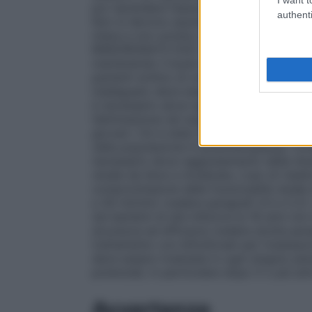
poi riprendere l’assunzione settimanale ne
authenti
Non si devono assumere due compresse lo
intera e non sciolta o masticata. Per favo
RISEDRONATO DOC Generici 35 mg con un 
mantenendo il busto in posizione eretta. 
pazienti evitino di coricarsi per 30 minut
inadeguato deve essere considerata l’inte
è necessario alcun aggiustamento della dos
l’eliminazione nei soggetti anziani (>60 ann
giovani. Ciò è stato dimostrato anche in 
nella popolazione in postmenopausa.
Com
necessario alcun aggiustamento della dos
renale da lieve a moderata. L’uso di rise
compromissione della funzionalità renale d
a 30 ml/min) (vedere paragrafi 4.3 e 5.2)
nei bambini di età inferiore ai 18 anni non
sicurezza ed efficacia (vedere anche parag
trattamento con bifosfonati per l’osteopo
deve essere rivalutata in ogni singolo paz
potenziali, in particolare dopo 5 o più ann
Avvertenze