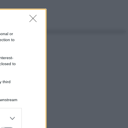
sonal or
ection to
nterest-
closed to
 third
Downstream
er and store
to grant or
ed purposes