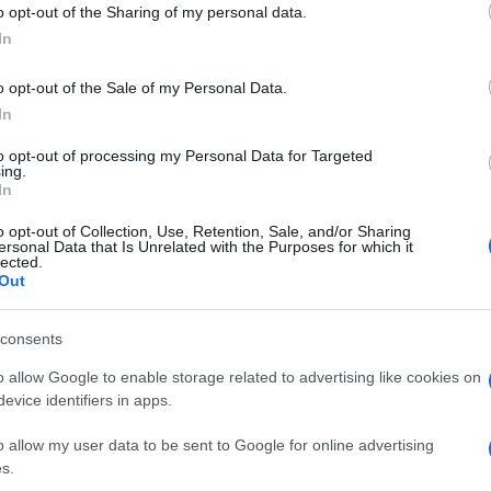
ETATO SACCA 200
o opt-out of the Sharing of my personal data.
ogle consent section.
In
o opt-out of the Sale of my Personal Data.
In
Le
to opt-out of processing my Personal Data for Targeted
ing.
ti preferite
In
o opt-out of Collection, Use, Retention, Sale, and/or Sharing
ersonal Data that Is Unrelated with the Purposes for which it
lected.
Out
consents
o allow Google to enable storage related to advertising like cookies on
evice identifiers in apps.
o allow my user data to be sent to Google for online advertising
s.