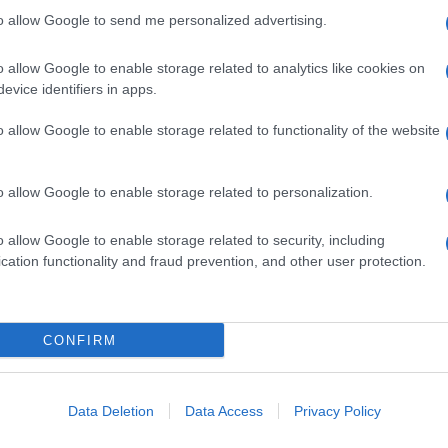
to allow Google to send me personalized advertising.
o allow Google to enable storage related to analytics like cookies on
SIO CLORURO/CALCIO CLORURO/SODIO ACETATO
evice identifiers in apps.
Descrizione tipo ricetta:
RR – RIPETIBILE
o allow Google to enable storage related to functionality of the website
10V IN 6MESI
Forma farmaceutica:
SOLUZIONE PER
o allow Google to enable storage related to personalization.
INFUSIONE
o allow Google to enable storage related to security, including
cation functionality and fraud prevention, and other user protection.
CONFIRM
Data Deletion
Data Access
Privacy Policy