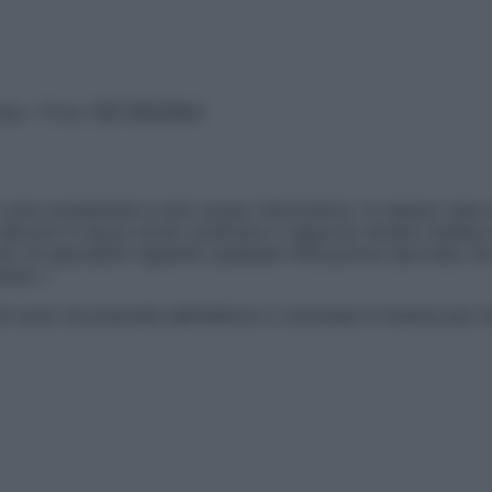
vata – P.Iva 13673600964
sono presentate a solo scopo informativo, in nessun caso p
devono in alcun modo sostituire il rapporto diretto medico-p
 di specialisti riguardo qualsiasi indicazione riportata. Se
aimer »
ticoli sono di proprietà dell’editore o concesse in licenza per 