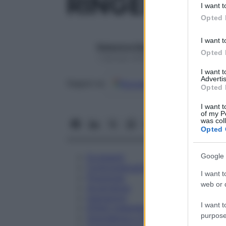
RINGER AC
I want t
in below Go
Opted 
I want t
Redazione Starbene
Opted 
1 Gennaio 2025 – Lettura 1 minuto
I want 
Advertis
Google
Discover
Fon
Seguici su
Opted 
I want t
of my P
was col
Opted 
Google 
Eccipienti
Controindicazioni
I want t
Posologia
web or d
Avvertenze
Interazioni
I want t
Effetti Indesiderati
purpose
Gravidanza e Allattamento