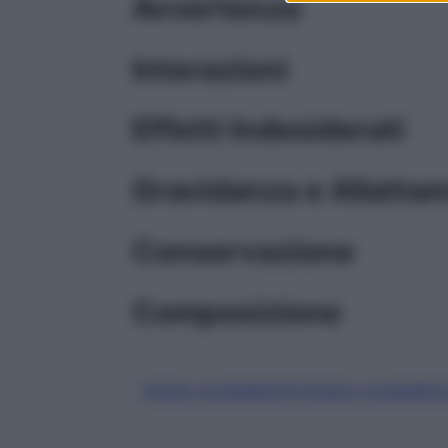
Avvertenze
Interazioni
Effetti Indesiderati
Gravidanza e Allatta
Conservazione
Composizione
SODIO CLORURO/POTASSIO CLORURO/