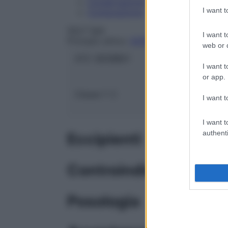
Conservazione
I want 
Composizione
SALF SpA
I want t
Principio attivo:
SODIO CLORURO/POTAS
web or d
ATC:
B05BB01
I want t
or app.
Classe 1:
C
I want t
I want t
authenti
Eccipienti
Controindicazioni
Posologia