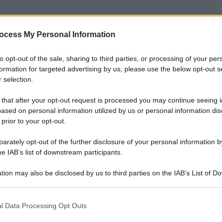
ocess My Personal Information
to opt-out of the sale, sharing to third parties, or processing of your per
formation for targeted advertising by us, please use the below opt-out s
 selection.
 that after your opt-out request is processed you may continue seeing i
ased on personal information utilized by us or personal information dis
 prior to your opt-out.
rately opt-out of the further disclosure of your personal information by
he IAB’s list of downstream participants.
tion may also be disclosed by us to third parties on the IAB’s List of 
 that may further disclose it to other third parties.
 that this website/app uses one or more Google services and may gath
l Data Processing Opt Outs
including but not limited to your visit or usage behaviour. You may click 
 to Google and its third-party tags to use your data for below specifi