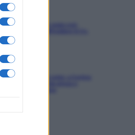
Aria condizionata: usala così,
senza rischiare raffreddore & Co.
Mindfulness tra le vette: a Cortina
due giorni lontani da stress e
ansia da smartphone