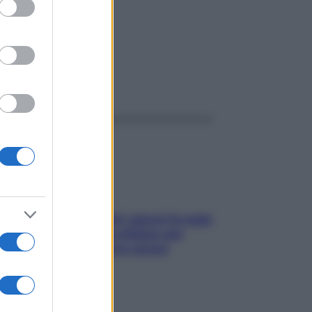
0ML
ggi anche
Doccia, lavarsi tutti i giorni fa male
alla pelle? I miti da sfatare per
proteggerla davvero senza
stressarla