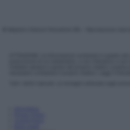
© Belpietro Edizioni Periodiche SRL – Riproduzione riser
ATTENZIONE: Le informazioni contenute in questo sito 
prescrizione di un trattamento, e non intendono e non 
chiedere sempre il parere del proprio medico curante e/o
necessario contattare il proprio medico. Leggi il Discl
Tutti i diritti riservati. Le immagini utilizzate negli ar
Informativa
Privacy Policy
Cookie Policy
Note Legali