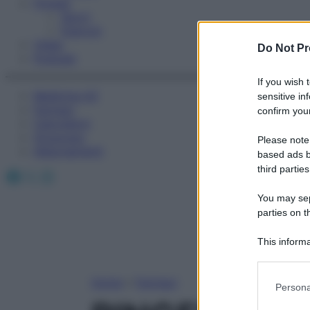
Fitness
Sport
Esercizi
Video
Do Not Pr
Podcast
If you wish 
Medicina AZ
sensitive in
Farmaci
confirm your
Calcolatori
Oroscopo
Please note
Abbonamenti
based ads b
third parties
Facebook
X
Instagram
You may sepa
parties on t
This informa
Participants
Please note
Home
»
Farmaci
Persona
information 
deny consent