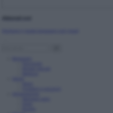
Abbonati ora!
Starbene ti regala benessere ogni mese!
Benessere
Psicologia
Rimedi naturali
Bellezza
Salute
News
Problemi e soluzioni
Alimentazione
Mangiare sano
Diete
Ricette