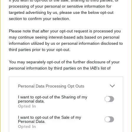
If you wish to opt-out of the sale, sharing to third parties, or
processing of your personal or sensitive information for
targeted advertising by us, please use the below opt-out
section to confirm your selection.
Please note that after your opt-out request is processed you
may continue seeing interest-based ads based on personal
information utilized by us or personal information disclosed to
third parties prior to your opt-out.
You may separately opt-out of the further disclosure of your
personal information by third parties on the IAB’s list of
downstream participants.
Personal Data Processing Opt Outs
This information may also be disclosed by us to third parties
on the IAB’s List of Downstream Participants that may further
I want to opt-out of the Sharing of my
disclose it to other third parties.
personal data.
Opted In
Please note that this website/app uses one or more Google
services and may gather and store information including but
I want to opt-out of the Sale of my
Personal Data.
not limited to your visit or usage behaviour. You may click to
Opted In
grant or deny consent to Google and its third-party tags to