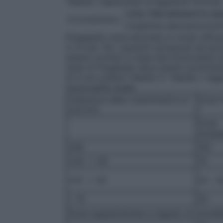
Tabella 1 applicando la seguente formula:
1,23x [140-età(anni)]x pe
CLcr(ml/min)=
Creatinina sierica(mcmol/l
Pregabalin viene eliminato in modo effic
in 4 ore). Per i pazienti sottoposti ad emo
essere corretto in base alla funzionalità re
dose di Pregabalin deve essere somministr
di 4 ore (vedere Tabella 1). Tabella 1. Ag
funzionalità renale
Clearance della creatinina(CLcr)
Dose t
(ml/min)
*
Dose
inizia
≥60
150
≥30 -< 60
75
≥15 -< 30
25 – 5
< 15
25
Dose supplementare a seguito di emodial