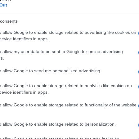
mg capsule rigide
Contenuto delle capsule
: Lattosio
Out
io delle capsule
: Gelatina Diossido di titanio (E171)
 titanio (E171)
Pregabalin TecniGen 75 mg capsule
 monoidrato Amido di mais Talco
Cappuccio delle
consents
1) Eritrosina, FD&C Rosso 3 Ossido di ferro giallo
o allow Google to enable storage related to advertising like cookies on
 delle capsule
: Gelatina Diossido di titanio (E171)
evice identifiers in apps.
ide
Contenuto delle capsule
: Lattosio monoidrato
sule
: Gelatina Diossido di titanio (E171) Eritrosina,
o allow my user data to be sent to Google for online advertising
2) Ossido di ferro rosso (E172)
Corpo delle capsule
:
sina, FD&C Rosso 3 Ossido di ferro giallo (E172)
s.
to allow Google to send me personalized advertising.
o allow Google to enable storage related to analytics like cookies on
evice identifiers in apps.
 qualsiasi degli eccipienti elencati al paragrafo 6.1.
o allow Google to enable storage related to functionality of the website
o allow Google to enable storage related to personalization.
l giorno, suddivisa in due o tre somministrazioni.
egabalin può essere iniziato alla dose di 150 mg al
o allow Google to enable storage related to security, including