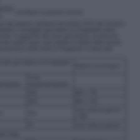
so(kg)
(x0,85per le pazienti donne)
)
ace dal plasma mediante emodialisi (50% del farmaco
dialisi, il dosaggio giornaliero di Pregabalin deve
nale. In aggiunta alla dose giornaliera, un’ulteriore
ata subito dopo ogni seduta di dialisi della durata
giustamento della dose di Pregabalin in base alla
otale giornaliera di Pregabalin
Regime posologico
Dose
le(mg/die)
massima(mg/die)
600
BID o TID
300
BID o TID
Una volta al giorno
0
150
o BID
75
Una volta al giorno
isi (mg)