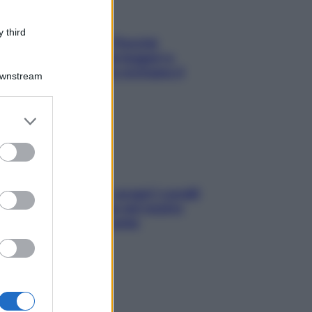
 third
Fame dopo cena? Perché
succede e 6 snack leggeri e
appetitosi che non rovinano il
Downstream
sonno
er and store
to grant or
ed purposes
Non solo Maldive: scopri i coralli
che si nascondono nel nostro
Mediterraneo (e come
proteggerli)