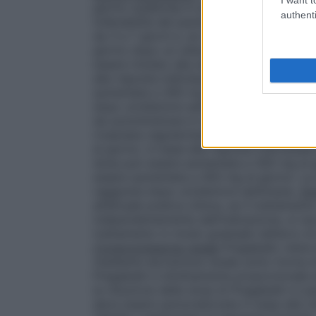
giorno suddivisa in due o tre somministrazi
authenti
tollerabilità del paziente, la dose può e
da 3 a 7 giorni e, se necessario, può es
giorno dopo un ulteriore intervallo di 7 gi
essere iniziato alla dose di 150 mg al gio
alla risposta individuale ed alla tollerabi
aumentata a 300 mg al giorno. La dose m
dopo un’ulteriore settimana.
Disturbo d’A
da somministrare in due o tre somministra
rivalutata regolarmente. Il trattamento c
al giorno. In base alla risposta individuale
dose può essere aumentata a 300 mg al g
essere aumentata a 450 mg al giorno. La
raggiunta dopo un’ulteriore settimana.
So
all’attuale pratica clinica, se il trattame
indipendentemente dall’indicazione, si ra
trattamento in modo graduale nell’arco di
Compromissione renale
Pregabalin viene 
mediante escrezione renale sotto forma d
Pregabalin è direttamente proporzionale a
la riduzione della dose di Pregabalin in p
deve essere personalizzata in base alla cl