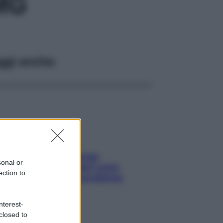
MG
ggi anche
Capelli spezzati lungo
sonal or
l’attaccatura? Scopri come
ection to
risolvere l’annoso problema
nterest-
closed to