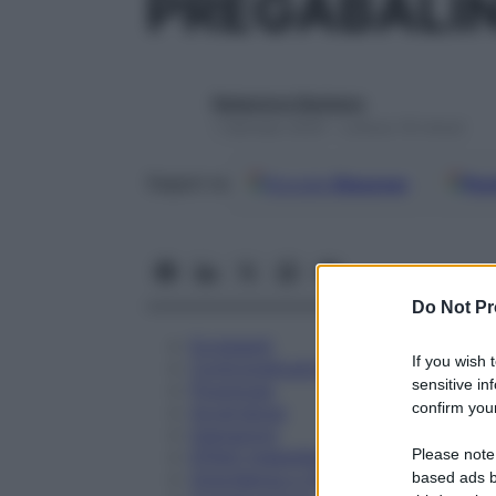
PREGABALIN
Redazione Starbene
1 Gennaio 2025 – Lettura 18 minuti
Google
Discover
Fon
Seguici su
Do Not Pr
Eccipienti
If you wish 
Controindicazioni
sensitive in
Posologia
confirm your
Avvertenze
Interazioni
Please note
Effetti Indesiderati
Gravidanza e Allattamento
based ads b