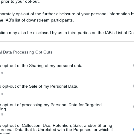
 prior to your opt-out.
rately opt-out of the further disclosure of your personal information by
he IAB’s list of downstream participants.
tion may also be disclosed by us to third parties on the IAB’s List of 
Descrizione tipo ricetta:
RNR – NON
 that may further disclose it to other third parties.
RIPETIBILE (EX S/F)
 that this website/app uses one or more Google services and may gath
l Data Processing Opt Outs
Forma farmaceutica:
CAPSULE RIGIDE
including but not limited to your visit or usage behaviour. You may click 
 to Google and its third-party tags to use your data for below specifi
o opt-out of the Sharing of my personal data.
ogle consent section.
In
 indicato per il trattamento del dolore neuropatico
o opt-out of the Sale of my Personal Data.
Pregabalin TecniGen è indicato come terapia
tici parziali in presenza o in assenza di
In
Ansia Generalizzata
Pregabalin TecniGen è indicato
neralizzata (GAD) negli adulti.
to opt-out of processing my Personal Data for Targeted
ing.
In
o opt-out of Collection, Use, Retention, Sale, and/or Sharing
ersonal Data that Is Unrelated with the Purposes for which it
lected.