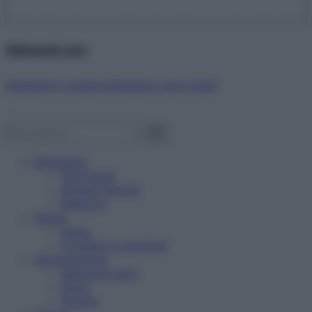
Abbonati ora!
Starbene ti regala benessere ogni mese!
Benessere
Psicologia
Rimedi naturali
Bellezza
Salute
News
Problemi e soluzioni
Alimentazione
Mangiare sano
Diete
Ricette