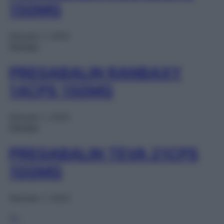
150MG
Gennaio 1, 2025
Farmaci
PREGABALIN RANBAXY
14CPS 150MG
Gennaio 1, 2025
Farmaci
PREGABALIN TEVA 21CPS
100MG
Gennaio 1, 2025
1
2
…