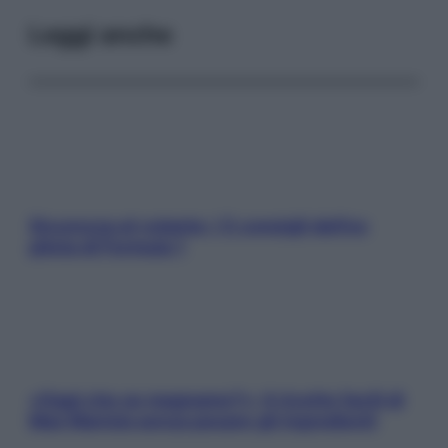
Leggi anche
Sicurezza al volante: i 5 consigli dell’ex
pilota di Formula 1
«Oggi che se magnamo?»: 4 ricette facili di
Max Mariola senza pesare gli ingredienti