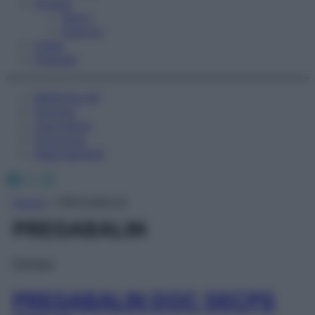
Fitness
Sport
Esercizi
Video
Podcast
Medicina AZ
Farmaci
Calcolatori
Oroscopo
Abbonamenti
Facebook
X
Instagram
Home
»
PREGABALIN
PREGABALIN
Farmaci
PREGABALIN DOC 56CPS