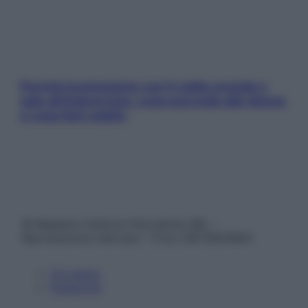
Perché la pressione con il caldo scende e
sale all’improvviso: cosa succede alle donne
e cosa fare subito
© Belpietro Edizioni Periodiche SRL –
Riproduzione riservata – P.Iva 13673600964
Chi siamo
Pubblicità