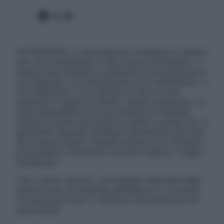
Facebook
X
Instagram
ATTENZIONE: Le informazioni contenute in questo
sito sono presentate a solo scopo informativo, in
nessun caso possono costituire la formulazione di
una diagnosi o la prescrizione di un trattamento, e
non intendono e non devono in alcun modo
sostituire il rapporto diretto medico-paziente o la
visita specialistica. Si raccomanda di chiedere
sempre il parere del proprio medico curante e/o di
specialisti riguardo qualsiasi indicazione riportata.
Se si hanno dubbi o quesiti sull’uso di un farmaco
è necessario contattare il proprio medico. Leggi il
Disclaimer »
Tutti i diritti riservati. Le immagini utilizzate negli
articoli sono di proprietà dell’editore o concesse
in licenza per l’uso. È vietata la riproduzione non
autorizzata.