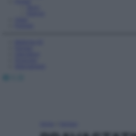
Fitness
Sport
Esercizi
Video
Podcast
Medicina AZ
Farmaci
Calcolatori
Oroscopo
Abbonamenti
Facebook
X
Instagram
Home
»
Farmaci