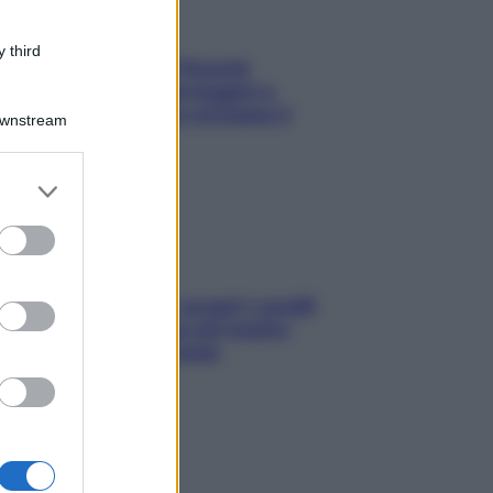
 third
Fame dopo cena? Perché
succede e 6 snack leggeri e
appetitosi che non rovinano il
Downstream
sonno
er and store
to grant or
ed purposes
Non solo Maldive: scopri i coralli
che si nascondono nel nostro
Mediterraneo (e come
proteggerli)