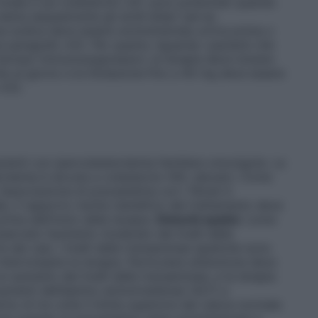
 totale e sul colesterolo LDL sono potenziati quando
sina sequestrante gli acidi biliari (ad es.
ina sodica deve essere somministrata un’ora prima o
 paragrafo 4.5). Per quanto riguarda i pazienti che
farmaci immunosoppressori, la terapia deve iniziare
a al giorno e la titolazione fino a 40 mg deve essere
4.5).
azienti con ipercolesterolemia familiare omozigote. La
erolemia è dovuta a colesterolo HDL elevato. Come
l’associazione di pravastatina con i fibrati è
e, il rapporto rischio-beneficio del trattamento deve
ima dell’inizio della terapia.
Disturbi epatici
: come
sservato l’aumento moderato dei livelli delle
dei casi, i livelli delle transaminasi epatiche sono
interrompere la terapia. Particolare attenzione deve
n aumento dei livelli delle transaminasi, e la terapia
aumenti dell’alanino aminotrasferasi (ALT) e
no di tre volte il limite superiore del valore normale