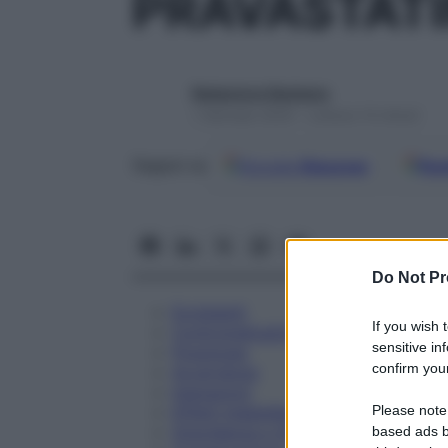
PRAVASTATI
Redazione Starbene
1 Gennaio 2025 – Lettura 14 minuti
Google
Discover
Fon
Seguici su
Do Not Pr
Eccipienti
If you wish 
Controindicazioni
sensitive in
Posologia
confirm your
Avvertenze
Interazioni
Please note
Effetti Indesiderati
Gravidanza e Allattamento
based ads b