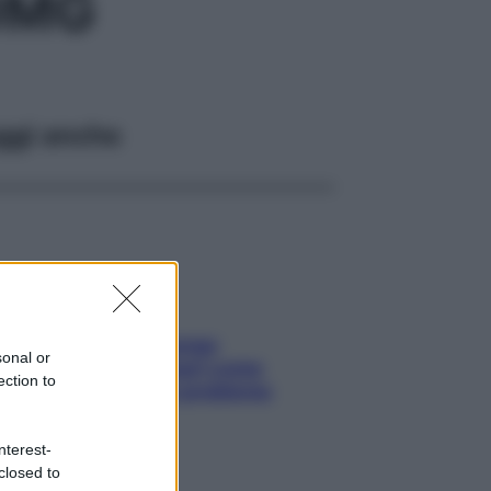
0MG
ggi anche
Capelli spezzati lungo
sonal or
l’attaccatura? Scopri come
ection to
risolvere l’annoso problema
nterest-
closed to