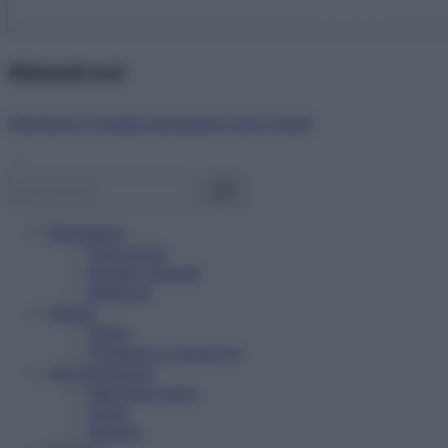
Abbonati ora!
Starbene ti regala benessere ogni mese!
Benessere
Psicologia
Rimedi naturali
Bellezza
Salute
News
Problemi e soluzioni
Alimentazione
Mangiare sano
Diete
Ricette