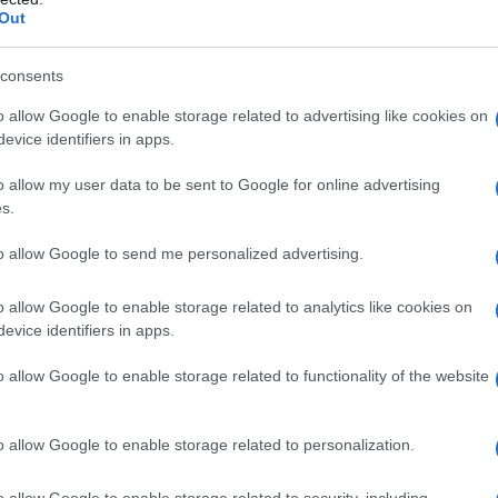
po il trapianto di organi solidi (vedere paragrafi
Out
consents
o allow Google to enable storage related to advertising like cookies on
evice identifiers in apps.
ca, stearato di magnesio, ossido di magnesio
ico giallo (E172).
o allow my user data to be sent to Google for online advertising
s.
to allow Google to send me personalized advertising.
o qualsiasi degli eccipienti. Epatopatia acuta o
transaminasi sieriche di oltre 3 volte il limite
o allow Google to enable storage related to analytics like cookies on
agrafo 4.4). Gravidanza e allattamento (vedere
evice identifiers in apps.
o allow Google to enable storage related to functionality of the website
o allow Google to enable storage related to personalization.
tina Compresse, devono essere escluse le cause
enti devono essere sottoposti ad una dieta standard
o allow Google to enable storage related to security, including