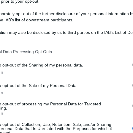
 prior to your opt-out.
rately opt-out of the further disclosure of your personal information by
he IAB’s list of downstream participants.
tion may also be disclosed by us to third parties on the IAB’s List of 
Descrizione tipo ricetta:
RR – RIPETIBILE
 that may further disclose it to other third parties.
10V IN 6MESI
 that this website/app uses one or more Google services and may gath
l Data Processing Opt Outs
Forma farmaceutica:
COMPRESSE
including but not limited to your visit or usage behaviour. You may click 
 to Google and its third-party tags to use your data for below specifi
o opt-out of the Sharing of my personal data.
ogle consent section.
In
lesterolemia primaria o dislipidemia mista, in
o opt-out of the Sale of my Personal Data.
a dieta e ad altri trattamenti non farmacologici (ad
guata.
Prevenzione primaria
Riduzione della mortalità
In
ienti con ipercolesterolemia moderata o grave e ad
olare, in aggiunta alla dieta (vedere paragrafo 5.1)
to opt-out of processing my Personal Data for Targeted
ing.
ortalità e della morbilità cardiovascolare nei
In
ico o di angina pectoris instabile e con livelli di
lla correzione di altri fattori di rischio (vedere
o opt-out of Collection, Use, Retention, Sale, and/or Sharing
ll’iperlipidemia post-trapianto nei pazienti
ersonal Data that Is Unrelated with the Purposes for which it
lected.