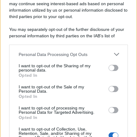
may continue seeing interest-based ads based on personal
information utilized by us or personal information disclosed to
third parties prior to your opt-out.
You may separately opt-out of the further disclosure of your
personal information by third parties on the IAB’s list of
downstream participants.
Personal Data Processing Opt Outs
This information may also be disclosed by us to third parties
on the IAB’s List of Downstream Participants that may further
I want to opt-out of the Sharing of my
disclose it to other third parties.
personal data.
Opted In
Please note that this website/app uses one or more Google
services and may gather and store information including but
I want to opt-out of the Sale of my
Personal Data.
not limited to your visit or usage behaviour. You may click to
Opted In
grant or deny consent to Google and its third-party tags to
use your data for below specified purposes in below Google
I want to opt-out of processing my
consent section.
Personal Data for Targeted Advertising.
Opted In
I want to opt-out of Collection, Use,
Retention, Sale, and/or Sharing of my