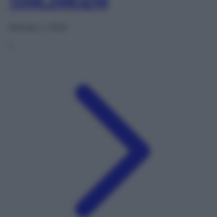
10ML2MEQ/M
Gennaio 1, 2025
1