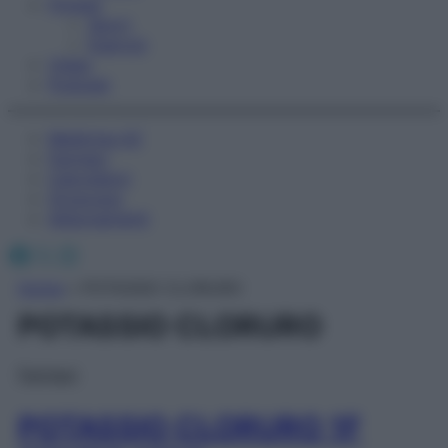
Fitness
Sport
Esercizi
Video
Podcast
Medicina AZ
Farmaci
Calcolatori
Oroscopo
Abbonamenti
Facebook
X
Instagram
Home
»
POTASSIO CLORURO
POTASSIO CLORURO
Farmaci
POTASSIO CLORURO 1F