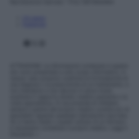
Riproduzione riservata – P.Iva 13673600964
Chi siamo
Pubblicità
Facebook
X
Instagram
ATTENZIONE: Le informazioni contenute in questo
sito sono presentate a solo scopo informativo, in
nessun caso possono costituire la formulazione di
una diagnosi o la prescrizione di un trattamento, e
non intendono e non devono in alcun modo
sostituire il rapporto diretto medico-paziente o la
visita specialistica. Si raccomanda di chiedere
sempre il parere del proprio medico curante e/o di
specialisti riguardo qualsiasi indicazione riportata.
Se si hanno dubbi o quesiti sull’uso di un farmaco
è necessario contattare il proprio medico. Leggi il
Disclaimer »