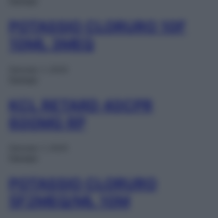
Farmaci
POTASSIO CLORURO 10F
10ML 3MEQ
Gennaio 1, 2025
Farmaci
KCL RETARD 40CPR
600MG RP
Gennaio 1, 2025
Farmaci
POTASSIO CLORURO
5F2MEQ/ML 10M