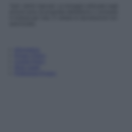
Tutti i diritti riservati. Le immagini utilizzate negli
articoli sono di proprietà dell’editore o concesse
in licenza per l’uso. È vietata la riproduzione non
autorizzata.
Informativa
Privacy Policy
Cookie Policy
Note Legali
Preferenze Privacy