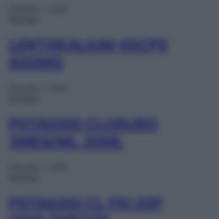
Gennaio 1, 2025
Farmaci
LENTOKALIUM 40CPS
600MG
Gennaio 1, 2025
Farmaci
POTASSIO CLORURO
3MEQ/ML 30ML
Gennaio 1, 2025
Farmaci
POTASSIO CL FKI 20F