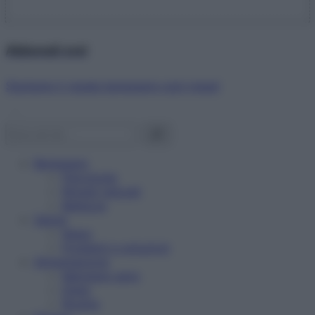
Abbonati ora!
Starbene ti regala benessere ogni mese!
Benessere
Psicologia
Rimedi naturali
Bellezza
Salute
News
Problemi e soluzioni
Alimentazione
Mangiare sano
Diete
Ricette