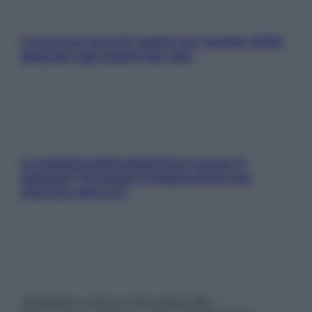
L’oroscopo food di Jupiter per l’estate 2026
dedicato agli amanti del cibo
La trappola della dopamina ti segue in
spiaggia? Strategie di digital detox per
staccare davvero
© Belpietro Edizioni Periodiche SRL –