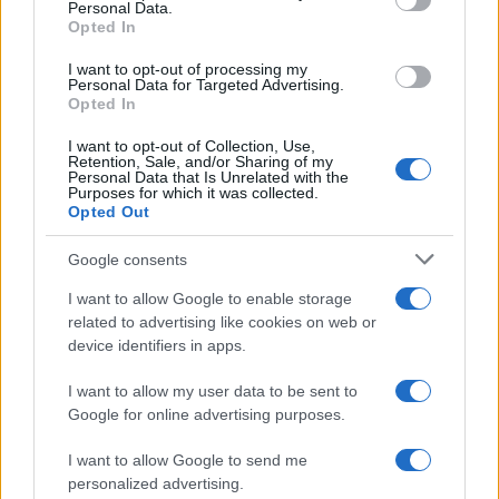
Personal Data.
not limited to your visit or usage behaviour. You may click to
Opted In
grant or deny consent to Google and its third-party tags to
use your data for below specified purposes in below Google
I want to opt-out of processing my
consent section.
Personal Data for Targeted Advertising.
Opted In
I want to opt-out of Collection, Use,
Retention, Sale, and/or Sharing of my
Personal Data that Is Unrelated with the
Purposes for which it was collected.
Opted Out
Google consents
I want to allow Google to enable storage
related to advertising like cookies on web or
device identifiers in apps.
I want to allow my user data to be sent to
Google for online advertising purposes.
I want to allow Google to send me
personalized advertising.