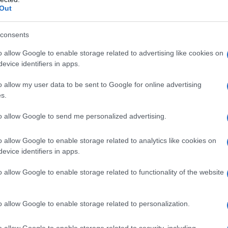
ocalizzazione rettale. PENTACOL è indicato sia nel
Out
a, sia nella prevenzione delle recidive. Nella fase
ssociazione con trattamento cortisonico.
consents
o allow Google to enable storage related to advertising like cookies on
evice identifiers in apps.
ificato
: cellulosa microcristallina, sodio
o allow my user data to be sent to Google for online advertising
io stearato, polivinilpirrolidone, mannitolo E421,
tanio biossido, ferro ossido rosso, trietilcitrato.
s.
osa microcristallina, polivinilpirrolidone, dimeticone.
olammina, E218 metilidrossi benzoato, E216
to allow Google to send me personalized advertising.
depurata.
Schiuma rettale
: polisorbato 20, cera
 E216 propilidrossi benzoato, glicole propilenico,
o allow Google to enable storage related to analytics like cookies on
azoto.
Sospensione rettale
: silice colloidale, gomma
evice identifiers in apps.
18 metilidrossi benzoato, sodio metabisolfito, acido
upposte
: gliceridi semisintetici solidi.
o allow Google to enable storage related to functionality of the website
o allow Google to enable storage related to personalization.
lati, o ad uno qualsiasi degli eccipienti elencati al
o allow Google to enable storage related to security, including