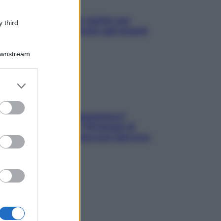
L’oroscopo food di Jupiter per
 third
l’estate 2026 dedicato agli amanti
del cibo
Downstream
er and store
to grant or
ed purposes
La trappola della dopamina ti
segue in spiaggia? Strategie di
digital detox per staccare davvero