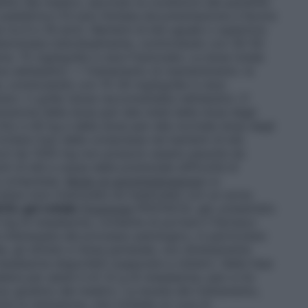
lito dal medico, secondo le condizioni del paziente
pediatrica
C’è solo limitata documentazione a favore
 tra 6 e 18 anni). Bambini di età uguale o superiore
determinata individualmente, cominciando con 30-50
a: 75 mg/kg/die in dosi frazionate. La dose totale
 nell’adulto). • Trattamento di mantenimento: la
e, cominciando con 15-30 mg/kg/die in dosi
are i 2 g/die (dose raccomandata nell’adulto). E’
zione della dose pari alla metà della dose degli
ino a 40 kg e della dose pari alla normale dose degli
Evitare l’uso delle compresse nei bambini di età
tacol da 1200 mg non possono essere assunte da
ni di età a causa della potenziale difficoltà di
le compresse.
Modo di somministrazione
Le
tere (non frazionate né masticate) con un sorso
OL gel rettale
Posologia
PENTACOL gel, presentato
 mg di mesalazina, consente di portare il farmaco
nteressata dal processo patologico, in particolare
e, gli sfinteri e l’area perianale, non direttamente
mesalazina disponibili (supposte e clisteri). Nella fase
iera per adulti è di 1,5 g di mesalazina, pari a tre
erso giudizio del medico. La durata del trattamento,
nte la remissione, che richiede un cura di