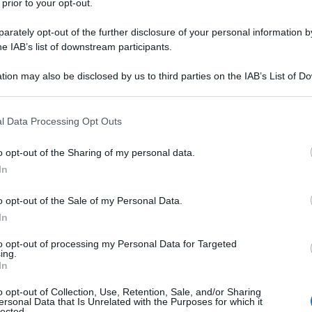
 prior to your opt-out.
rately opt-out of the further disclosure of your personal information by
he IAB’s list of downstream participants.
tion may also be disclosed by us to third parties on the IAB’s List of 
Descrizione tipo ricetta:
RR – RIPETIBILE
 that may further disclose it to other third parties.
10V IN 6MESI
 that this website/app uses one or more Google services and may gath
l Data Processing Opt Outs
Forma farmaceutica:
GEL RETTALE
including but not limited to your visit or usage behaviour. You may click 
 to Google and its third-party tags to use your data for below specifi
o opt-out of the Sharing of my personal data.
ogle consent section.
Presenza Lattosio:
No
In
troresistenti a rilascio modificato
: colite
o opt-out of the Sale of my Personal Data.
atoria cronica intestinale non classificabile (IBDU).
enti a rilascio modificato
: colite ulcerosa.
In
 morbo di Crohn, flogosi idiopatiche intestinali acute
perianale.
PENTACOL granulato per sospensione
to opt-out of processing my Personal Data for Targeted
ing.
e intestinali acute e croniche a localizzazione
In
le
: colite ulcerosa, flogosi idiopatiche intestinali
moidea, colon sinistro e porzione distale del
o opt-out of Collection, Use, Retention, Sale, and/or Sharing
e
: colite ulcerosa a localizzazione retto-sigmoidea.
ersonal Data that Is Unrelated with the Purposes for which it
lected.