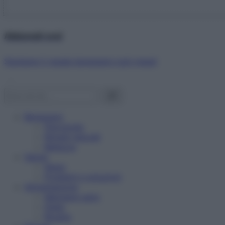
Abbonati ora!
Starbene ti regala benessere ogni mese!
Benessere
Psicologia
Rimedi naturali
Bellezza
Salute
News
Problemi e soluzioni
Alimentazione
Mangiare sano
Diete
Ricette