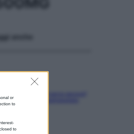
 500MG
ggi anche
Contare le calorie serve ancora?
sonal or
La risposta della nutrizionista
ection to
nterest-
closed to