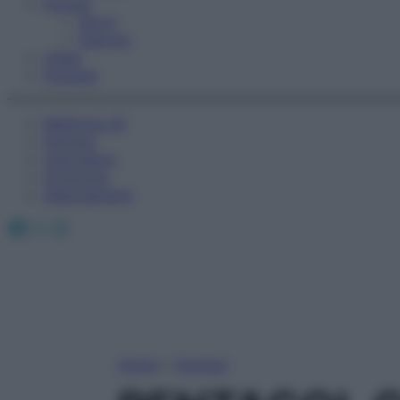
Fitness
Sport
Esercizi
Video
Podcast
Medicina AZ
Farmaci
Calcolatori
Oroscopo
Abbonamenti
Facebook
X
Instagram
Home
»
Farmaci