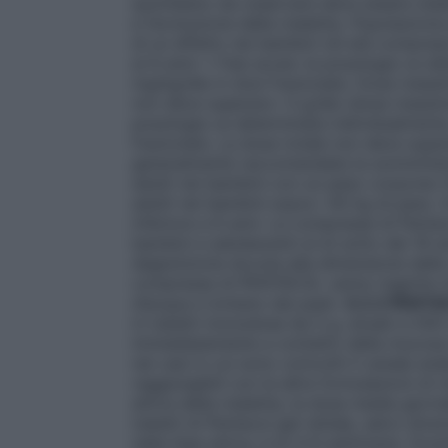
quotidiano da osservare deve essere stabi
e l’evoluzione della malattia.
Popolazione 
di un effetto nei bambini (di età compresa
ai 6 anni: • Fasi acute: la posologia va 
mg/kg/die in dosi frazionate. Dose massim
non deve superare i 4 g/die (dose massima
posologia va determinata individualment
frazionate. La dose totale non deve super
generalmente raccomandata la somministra
adulti nei bambini con un peso corporeo f
adulti nei bambini sopra i 40 kg di peso. 
inferiore a 6 anni. Le compresse di Pen
bambini e adolescenti al di sotto dei 18 an
deglutizione dovuta alla dimensione del
compresse di PENTACOL vanno ingerite in
d’acqua e lontano dai pasti.
4.2.2 PENTAC
in tubetti monodose da 5 g, dosati a 500
immediatamente a contatto della mucosa i
nei casi in cui sono coinvolti il canale anal
raggiungibili con le altre formulazioni di 
attiva della malattia, la dose media giornal
tubetti di Pentacol gel rettale, salvo div
nella fase attiva, è di 4-6 settimane. Dura