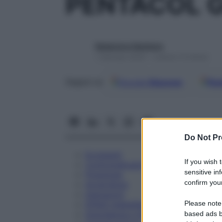
PENTACOL G
Redazione Starbene
1 Gennaio 2025 – Lettura 13 minuti
Google
Discover
Fon
Seguici su
Do Not Pr
Eccipienti
If you wish 
Controindicazioni
sensitive in
Posologia
confirm your
Avvertenze
Interazioni
Please note
Effetti Indesiderati
Gravidanza e Allattamento
based ads b