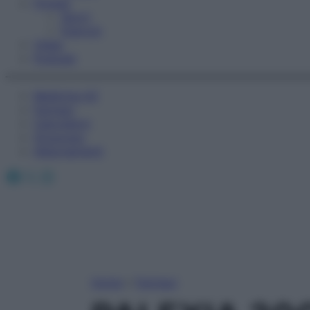
Fitness
Sport
Esercizi
Video
Podcast
Medicina AZ
Farmaci
Calcolatori
Oroscopo
Abbonamenti
Facebook
X
Instagram
Home
»
Farmaci