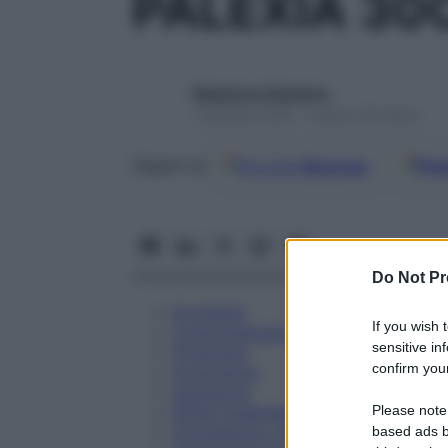
PALEXIA 30
Redazione Starbene
1 Gennaio 2025 – Lettura 16 minuti
Google
Discover
Fon
Seguici su
Do Not Pr
Eccipienti
If you wish 
Controindicazioni
sensitive in
Posologia
confirm your
Avvertenze
Interazioni
Please note
Effetti Indesiderati
Gravidanza e Allattamento
based ads b