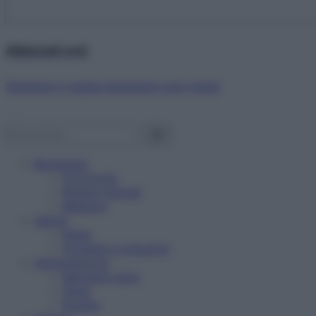
Abbonati ora!
Starbene ti regala benessere ogni mese!
Benessere
Psicologia
Rimedi naturali
Bellezza
Salute
News
Problemi e soluzioni
Alimentazione
Mangiare sano
Diete
Ricette