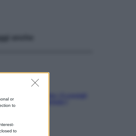
ggi anche
Sicurezza al volante: i 5 consigli
sonal or
dell’ex pilota di Formula 1
ection to
nterest-
closed to