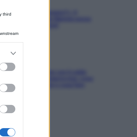
«Oggi che se magnamo?»: 4
 third
ricette facili di Max Mariola senza
pesare gli ingredienti
Downstream
er and store
to grant or
ed purposes
Perché la pressione con il caldo
scende e sale all’improvviso: cosa
succede alle donne e cosa fare
subito