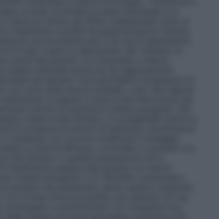
PALEXIA compresse a rilascio prolungato.
Titolazione e
apia, la dose va titolata su base individuale a un
 riduca al minimo gli effetti indesiderabili sotto la
ore. Esperienze ricavate da sperimentazioni cliniche
lazione con incrementi pari a 50 mg di tapentadolo
 al dì ogni 3 giorni è appropriato per ottenere un
or parte dei pazienti. Le compresse a rilascio
 essere utilizzate anche per gli aggiustamenti
dividuali dei pazienti. Dosi giornaliere complessive di
o non sono state ancora studiate, e per tale ragione
 trattamento
In seguito a improvvisa interruzione del
ficarsi sintomi di astinenza (vedere paragrafo 4.8).
apia a base di tale farmaco, è consigliabile ridurre la
nire la comparsa di sintomi di astinenza.
Insufficienza
e o moderato non occorre modificare il dosaggio
ativi a studi di efficacia, controllati, in pazienti con
lizzo del farmaco in questa popolazione non è
.2)
Insufficienza epatica
Nei pazienti con danno
dose (vedere paragrafo 5.2). PALEXIA compresse a
 nei pazienti che presentano danno epatico moderato.
ato con la dose minore possibile, per esempio 25 mg,
io prolungato e somministrato con frequenza non
io della terapia una dose giornaliera superiore a 50