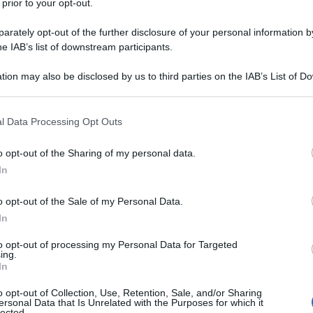
 prior to your opt-out.
rately opt-out of the further disclosure of your personal information by
he IAB’s list of downstream participants.
RATO
tion may also be disclosed by us to third parties on the IAB’s List of 
Descrizione tipo ricetta:
RNR – NON
 that may further disclose it to other third parties.
RIPETIBILE (EX S/F)
 that this website/app uses one or more Google services and may gath
l Data Processing Opt Outs
Forma farmaceutica:
COMPRESSE RP
including but not limited to your visit or usage behaviour. You may click 
 to Google and its third-party tags to use your data for below specifi
o opt-out of the Sharing of my personal data.
ogle consent section.
In
li adulti, del dolore cronico severo che può essere
o opt-out of the Sale of my Personal Data.
sici oppioidi.
In
to opt-out of processing my Personal Data for Targeted
ing.
In
sa, cellulosa microcristallina, silice colloidale
ella compressa: ipromellosa, lattosio monoidrato,
o opt-out of Collection, Use, Retention, Sale, and/or Sharing
ersonal Data that Is Unrelated with the Purposes for which it
o biossido (E 171), ossido di ferro giallo (E172),
lected.