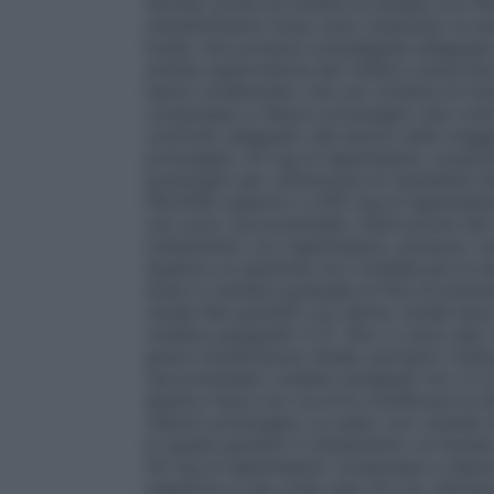
farmaci prima di iniziare la terapia con 
mantenimento
Dopo aver instaurato la ter
livello che produca un’analgesia adeguata e
stretta supervisione del medico prescritt
hanno evidenziato che uno schema di tito
compresse a rilascio prolungato due volte
controllo adeguato del dolore nella maggi
prolungato 25 mg di tapentadolo, possono
posologici per ottimizzare le necessità in
PALEXIA superiori a 500 mg di tapentadol
non sono raccomandate.
Interruzione del
trattamento con tapentadolo, possono veri
Qualora un paziente non richieda più la ter
dose in maniera graduale al fine di preve
renale
Nei pazienti con danno renale liev
(vedere paragrafo 5.2). Non vi sono dati rel
grave insufficienza renale, pertanto l’uti
raccomandato (vedere paragrafi 4.4. e 5
epatico lieve non occorre modificare la 
rilascio prolungato va usato con cautela
In questi pazienti il trattamento va inizi
50 mg di tapentadolo compresse a rilasc
superiore a una volta ogni 24 ore. All’iniz