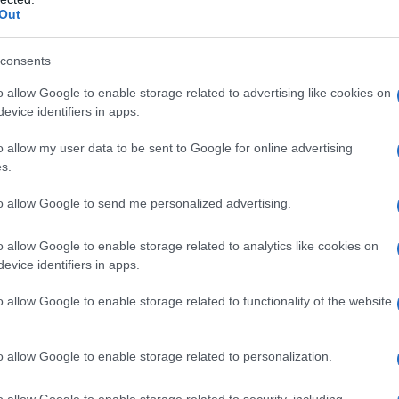
leo della compressa: ipromellosa, cellulosa
Out
, magnesio stearato. Rivestimento della compressa:
acrogol 6000, glicole propilenico, titanio biossido (E
mellosa, cellulosa microcristallina, silice colloidale
consents
ella compressa: ipromellosa, lattosio monoidrato,
o allow Google to enable storage related to advertising like cookies on
titanio diossido (E 171), ossido di ferro giallo (E 172)
evice identifiers in apps.
sa, cellulosa microcristallina, silice colloidale
ella compressa: ipromellosa, lattosio monoidrato,
o allow my user data to be sent to Google for online advertising
titanio diossido (E 171), ossido di ferro giallo (E
mg]: Nucleo della compressa: ipromellosa, cellulosa
s.
, magnesio stearato. Rivestimento della compressa:
acrogol 6000, glicole propilenico, titanio diossido (E
to allow Google to send me personalized advertising.
o di ferro rosso (E 172) [250 mg]: Nucleo della
stallina, silice colloidale anidra, magnesio stearato.
o allow Google to enable storage related to analytics like cookies on
, lattosio monoidrato, talco, macrogol 6000, glicole
evice identifiers in apps.
o di ferro giallo (E 172), ossido di ferro rosso (E 172),
o allow Google to enable storage related to functionality of the website
o allow Google to enable storage related to personalization.
 controindicato:• nei pazienti con ipersensibilità al
o allow Google to enable storage related to security, including