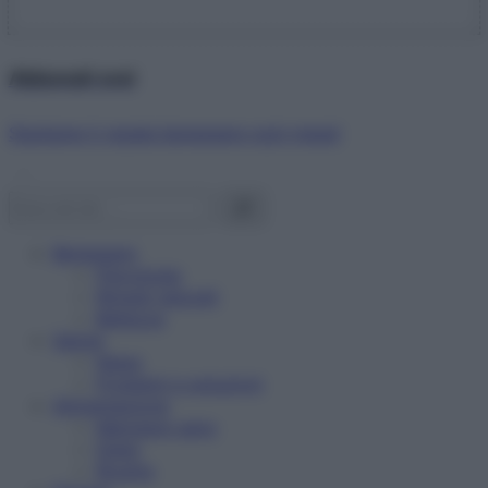
Abbonati ora!
Starbene ti regala benessere ogni mese!
Benessere
Psicologia
Rimedi naturali
Bellezza
Salute
News
Problemi e soluzioni
Alimentazione
Mangiare sano
Diete
Ricette