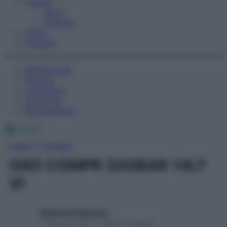
Fitness
Sport
Esercizi
Video
Podcast
Medicina AZ
Farmaci
Calcolatori
Oroscopo
Abbonamenti
Facebook
X
Instagram
Home
»
Farmaci
OXO COMPR 200BAR 14LT
VI
Redazione Starbene
1 Gennaio 2025 – Lettura 1 minuto