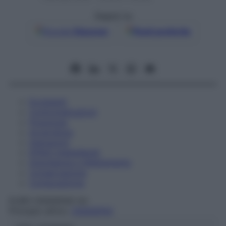
Seguici su
Google
Discover
Fonti preferite
Eccipienti
Controindicazioni
Posologia
Avvertenze
Interazioni
Effetti Indesiderati
Gravidanza e Allattamento
Conservazione
Composizione
EURO OSSIGENO Srl
Principio attivo:
OSSIGENO