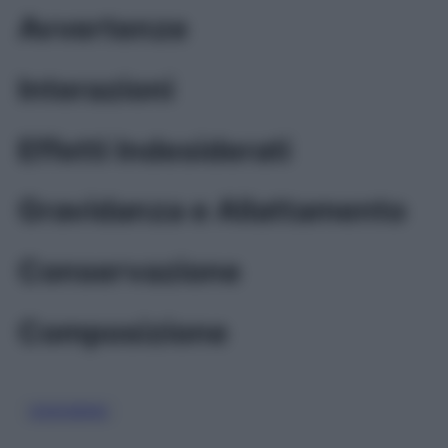
Avvertenze
Interazioni
Effetti Indesiderati
Gravidanza e Allattamento
Conservazione
Composizione
OSSIGENO