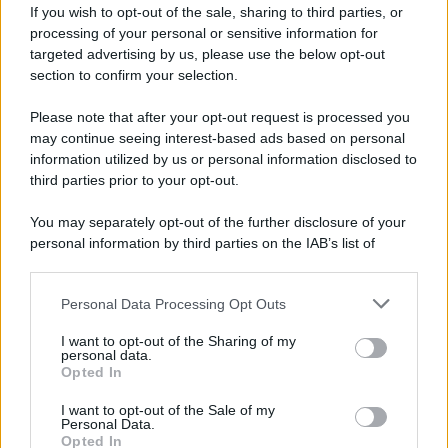
If you wish to opt-out of the sale, sharing to third parties, or
processing of your personal or sensitive information for
targeted advertising by us, please use the below opt-out
section to confirm your selection.
Please note that after your opt-out request is processed you
may continue seeing interest-based ads based on personal
information utilized by us or personal information disclosed to
third parties prior to your opt-out.
You may separately opt-out of the further disclosure of your
personal information by third parties on the IAB’s list of
downstream participants.
Personal Data Processing Opt Outs
This information may also be disclosed by us to third parties
on the IAB’s List of Downstream Participants that may further
I want to opt-out of the Sharing of my
disclose it to other third parties.
personal data.
Opted In
Please note that this website/app uses one or more Google
services and may gather and store information including but
I want to opt-out of the Sale of my
Personal Data.
not limited to your visit or usage behaviour. You may click to
Opted In
grant or deny consent to Google and its third-party tags to