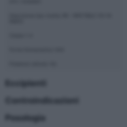
ATC:
V03AN01
Descrizione tipo ricetta:
RR – RIPETIBILE 10V IN
6MESI
Classe 1:
A
Forma farmaceutica:
GAS
Presenza Lattosio:
No
Eccipienti
Controindicazioni
Posologia