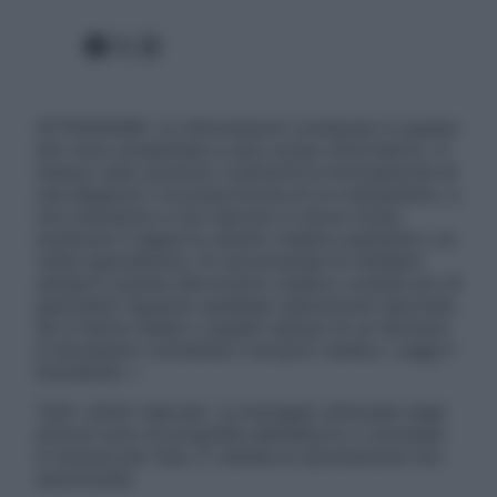
Facebook
X
Instagram
ATTENZIONE: Le informazioni contenute in questo
sito sono presentate a solo scopo informativo, in
nessun caso possono costituire la formulazione di
una diagnosi o la prescrizione di un trattamento, e
non intendono e non devono in alcun modo
sostituire il rapporto diretto medico-paziente o la
visita specialistica. Si raccomanda di chiedere
sempre il parere del proprio medico curante e/o di
specialisti riguardo qualsiasi indicazione riportata.
Se si hanno dubbi o quesiti sull’uso di un farmaco
è necessario contattare il proprio medico. Leggi il
Disclaimer »
Tutti i diritti riservati. Le immagini utilizzate negli
articoli sono di proprietà dell’editore o concesse
in licenza per l’uso. È vietata la riproduzione non
autorizzata.