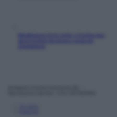
Mindfulness tra le vette: a Cortina due
giorni lontani da stress e ansia da
smartphone
© Belpietro Edizioni Periodiche SRL –
Riproduzione riservata – P.Iva 13673600964
Chi siamo
Pubblicità