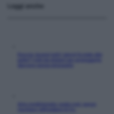
Leggi anche
Doccia, lavarsi tutti i giorni fa male alla
pelle? I miti da sfatare per proteggerla
davvero senza stressarla
Aria condizionata: usala così, senza
rischiare raffreddore & Co.