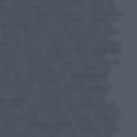
fica è necessaria. La somministrazione regolare (la
gue una posologia fissa (ogni 12 ore) è adatta alla
ttavia potrebbe essere utile seguire una posologia non
a minima dose efficace di analgesico. I pazienti con
dere dosaggi da 80 a 120 mg, che in singoli casi
Se sono necessari dosi ancora più elevate, la dose
alutando l’efficacia rispetto alla tolleranza e al
ttamento del dolore non maligno in genere è sufficiente
o essere necessari dosaggi più elevati.
Durata della
esse a rilascio prolungato non deve essere
richiesto un trattamento a lungo termine a causa del
e istituire un monitoraggio attento e regolare, per
amento deve essere continuato.
Sospensione del
ù bisogno del trattamento con ossicodone, è
e per prevenire i sintomi da astinenza.
Anziani
La
con un’attenta titolazione per il controllo del
le o epatica
La scelta della dose iniziale deve
ti pazienti. La dose iniziale raccomandata per gli
sempio, una dose totale giornaliera di 10 mg per via
essere titolata per un adeguato controllo del dolore in
lo paziente.
Popolazioni speciali
I pazienti a rischio,
orporeo o lento metabolismo dei medicinali, devono
raccomandata per gli adulti, se non sono mai stati