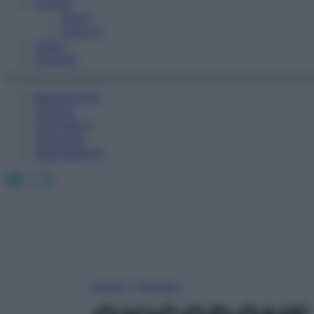
Fitness
Sport
Esercizi
Video
Podcast
Medicina AZ
Farmaci
Calcolatori
Oroscopo
Abbonamenti
Facebook
X
Instagram
Home
»
Farmaci