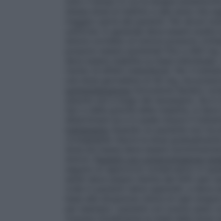
tutto il tempo in cui la terapia antidolori
stessa dose al mattino e alla sera) che se
maggior parte dei pazienti. Per alcuni tu
uniforme. In generale deve essere scelta l
dolore correlato al tumore possono richie
possono essere aumentati fino a 400 mg. 
deve essere stabilita su base individuale, v
rischio di effetti indesiderati. Per il tra
una dose giornaliera di 40 mg, ma posson
somministrazione
Oxicodone Sandoz compr
assunto più a lungo del necessario. Se è 
tipo e della gravità della malattia, si dev
determinare se e in quale misura il tratt
trattamento
Quando un paziente non ha pi
consigliabile ridurre la dose gradualment
dose più bassa deve essere somministrata 
dolore.
Pazienti con compromissione rena
seguire un approccio conservativo in ques
adulti deve essere ridotta del 50% (per e
orale in pazienti naïve oppioidi), e deve 
base alla situazione clinica di ogni singo
per esempio i pazienti con scarso peso c
ricevere inizialmente la metà della dose 