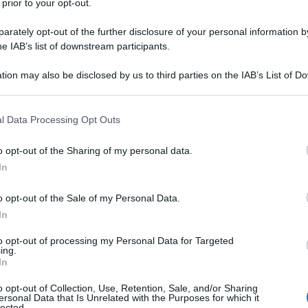
 prior to your opt-out.
rately opt-out of the further disclosure of your personal information by
he IAB’s list of downstream participants.
O
tion may also be disclosed by us to third parties on the IAB’s List of 
Descrizione tipo ricetta:
RNR – NON
 that may further disclose it to other third parties.
RIPETIBILE (EX S/F)
 that this website/app uses one or more Google services and may gath
l Data Processing Opt Outs
Forma farmaceutica:
COMPRESSE RP
including but not limited to your visit or usage behaviour. You may click 
 to Google and its third-party tags to use your data for below specifi
o opt-out of the Sharing of my personal data.
ogle consent section.
In
guatamente solo con analgesici oppioidi.
o opt-out of the Sale of my Personal Data.
In
to opt-out of processing my Personal Data for Targeted
ing.
one Behenoyl–Poliossilgliceride Lattosio monoidrato
In
lloidale anidra Trigliceridi a catena media
romellosa Acido stearico Biossido di titanio (E 171)
o opt-out of Collection, Use, Retention, Sale, and/or Sharing
ersonal Data that Is Unrelated with the Purposes for which it
ascio prolungato
Ossido di ferro giallo (E 172)
lected.