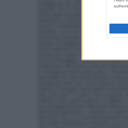
dosaggi più alti, purché si tenga conto d
authenti
oppioidi. 10–13 mg di ossicodone cloridr
anche nella formulazione a rilascio prolun
sensibilità ai diversi oppioidi, si raccoma
inizino il trattamento con Oxicodone San
prudente, con il 50–75% della dose di os
Oxicodone Sandoz compresse a rilascio 
bisogno di analgesici a rilascio rapido com
dolore episodico intenso. Esistono divers
intenso per quanto riguarda la scelta del p
forma di dosaggio. Oxicodone Sandoz comp
trattamento del dolore acuto e/o del dolo
di emergenza deve essere pari a 1/6 dell’
giornaliera di Oxicodone Sandoz compresse
emergenza oltre due volte al giorno ind
rilascio prolungato deve essere aumentat
una volta ogni 1–2 giorni, fino a quando 
stabile di due volte al giorno. In seguit
ore, gli aggiustamenti della dose devono e
della dose giornaliera. L’obiettivo è quel
specifico che, con la somministrazione du
con effetti indesiderati tollerabili e con 