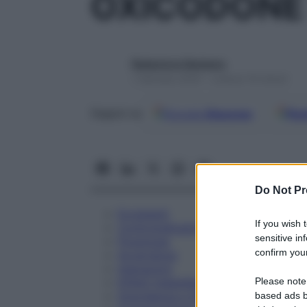
OXICODONE
Redazione Starbene
1 Gennaio 2025 – Lettura 19 minuti
Google
Discover
Fon
Seguici su
Do Not Pr
Eccipienti
If you wish 
Controindicazioni
sensitive in
Posologia
confirm your
Avvertenze
Interazioni
Please note
Effetti Indesiderati
Gravidanza e Allattamento
based ads b