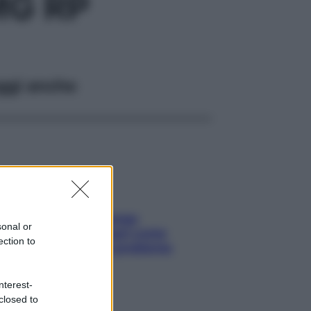
MG RP
ggi anche
Capelli spezzati lungo
sonal or
l’attaccatura? Scopri come
ection to
risolvere l’annoso problema
nterest-
closed to