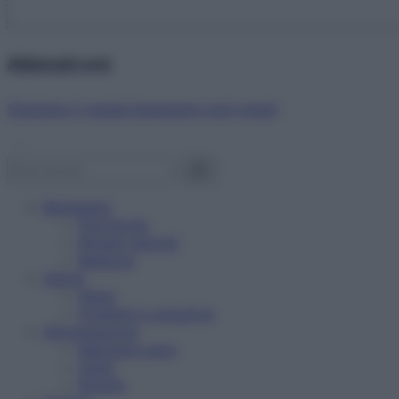
Abbonati ora!
Starbene ti regala benessere ogni mese!
Benessere
Psicologia
Rimedi naturali
Bellezza
Salute
News
Problemi e soluzioni
Alimentazione
Mangiare sano
Diete
Ricette