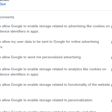
ascio prolungato
Ossido di ferro rosso (E 172)
Out
ascio prolungato
Ossido di ferro nero (E 172) Ossido
lo chinolina (E 104)
consents
o allow Google to enable storage related to advertising like cookies on
evice identifiers in apps.
o qualsiasi degli eccipienti elencati al paragrafo 6.1 •
o allow my user data to be sent to Google for online advertising
ia e/o ipercapnia• Grave malattia polmonare cronica
s.
 bronchiale • Ileo paralitico
to allow Google to send me personalized advertising.
o allow Google to enable storage related to analytics like cookies on
evice identifiers in apps.
à del dolore e dalla sensibilità individuale del
ealizzabili/praticabili con questo prodotto medicinale
o essere applicate le seguenti raccomandazioni
o allow Google to enable storage related to functionality of the website
(12 anni di età ed oltre)
Titolazione e aggiustamento
r i pazienti mai trattati in precedenza con oppiacei è
trati a intervalli di 12 ore. Allo scopo di ridurre al
o allow Google to enable storage related to personalization.
, alcuni pazienti possono trarre beneficio da una dose
ento con oppioidi possono iniziare il trattamento con
o allow Google to enable storage related to security, including