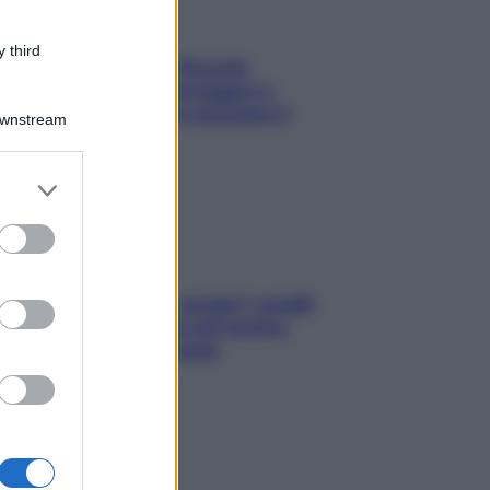
 third
Fame dopo cena? Perché
succede e 6 snack leggeri e
appetitosi che non rovinano il
Downstream
sonno
er and store
to grant or
ed purposes
Non solo Maldive: scopri i coralli
che si nascondono nel nostro
Mediterraneo (e come
proteggerli)