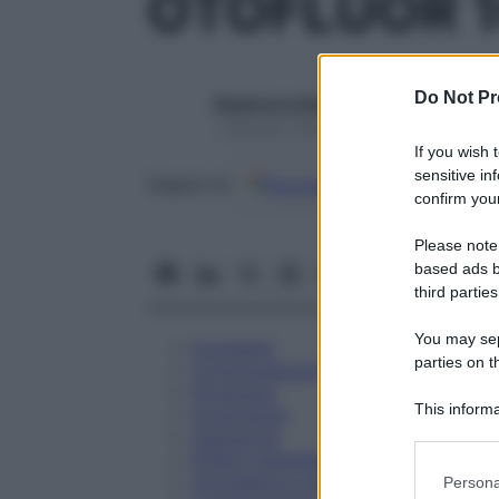
OTOFLUOR 
Do Not Pr
Redazione Starbene
1 Gennaio 2025 – Lettura 3 minuti
If you wish 
sensitive in
Google
Discover
Fon
Seguici su
confirm your
Please note
based ads b
third parties
You may sepa
Eccipienti
parties on t
Controindicazioni
Posologia
This informa
Avvertenze
Participants
Interazioni
Effetti Indesiderati
Please note
Gravidanza e Allattamento
Persona
information 