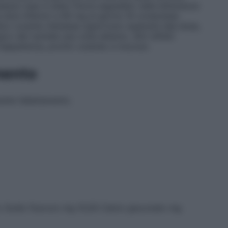
essun caso è stato finora segnalato nella letteratura
 dosi inferiori a 60 mg al giorno (6 compresse
edico curante ritenesse opportuno superare tale dose,
o del rachide una volta all’anno. Altri effetti
, inappetenza, prurito cutaneo e mucoso.
mento
nte l’allattamento.
: Sodio fluoruro mg 10,00 Calcio gluconato mg