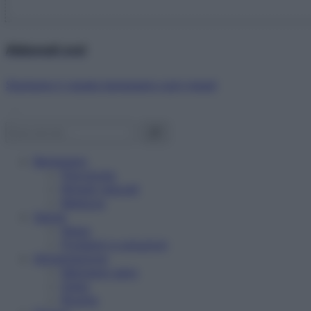
Abbonati ora!
Starbene ti regala benessere ogni mese!
Benessere
Psicologia
Rimedi naturali
Bellezza
Salute
News
Problemi e soluzioni
Alimentazione
Mangiare sano
Diete
Ricette