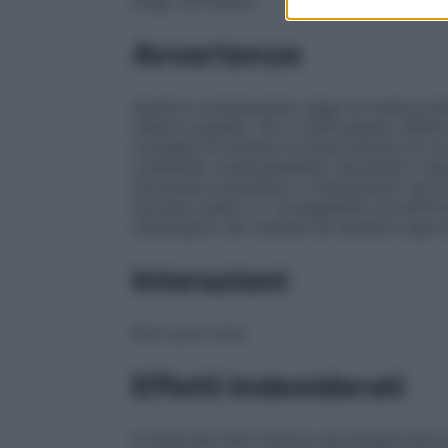
lungo nel tempo.
Avvertenze
Qualora comparissero segni di osteoconde
essere sospeso. Se si verificassero effetti c
consiglia di tentare in prima istanza di c
collaterali, eventualmente riducendo il 
dovessero persistere, il trattamento dovr
stomaco pieno. E’ consigliabile che all’i
radiologico del rachide da ripetersi ogni 
Interazioni
Non sono note.
Effetti Indesiderati
In linea del tutto teorica una terapia flu