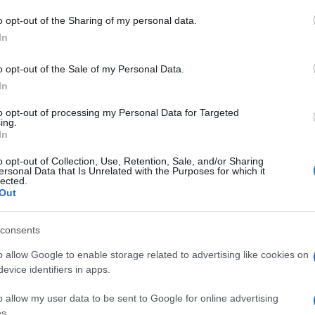
 to Google and its third-party tags to use your data for below specifi
o opt-out of the Sharing of my personal data.
ogle consent section.
In
IO GLUCONATO
o opt-out of the Sale of my Personal Data.
Descrizione tipo ricetta:
RR – RIPETIBILE
In
10V IN 6MESI
to opt-out of processing my Personal Data for Targeted
ing.
Forma farmaceutica:
COMPRESSE
In
RIVESTITE GASTRORES
o opt-out of Collection, Use, Retention, Sale, and/or Sharing
icato l’intervento chirurgico, o come terapia di
ersonal Data that Is Unrelated with the Purposes for which it
lected.
me preparazione all’intervento chirurgico. Quando
Out
asi in cui esso è già stato eseguito, il trattamento
ibile, come minimo per un anno. Sono desiderabili
ti da altrettanti di riposo. La durata del periodo da
consents
cessivi al primo devono basarsi sulla tollerabilità del
diometriche.
o allow Google to enable storage related to advertising like cookies on
evice identifiers in apps.
o allow my user data to be sent to Google for online advertising
s.