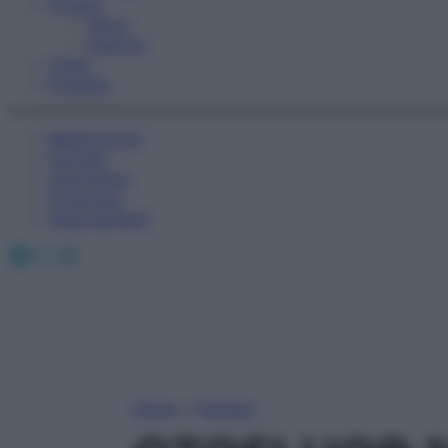
Fitness
Sport
Esercizi
Video
Podcast
Medicina AZ
Farmaci
Calcolatori
Oroscopo
Abbonamenti
Facebook
X
Instagram
Home
»
Farmaci