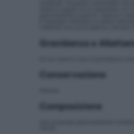
vertebrale. Va peraltro sottolineato che n
medica a seguito di un trattamento con le
gastroresistenti al giorno). Qualora il m
è necessario effettuare un esame radiologic
collaterali sono pirosi gastrica, insonnia
Gravidanza e Allatta
Da non usarsi in caso di gravidanza e dura
Conservazione
Nessuna.
Composizione
Una compressa gastroresistente contiene
250,00