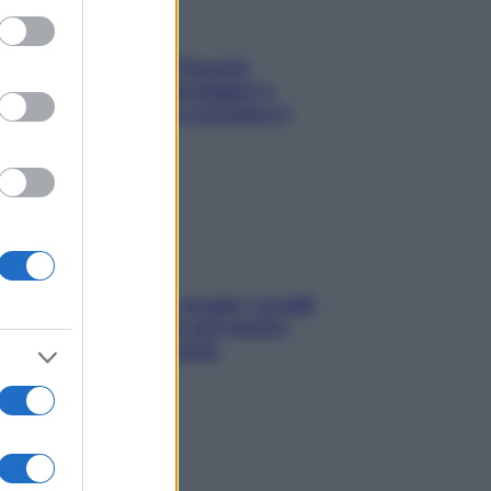
ed purposes
Fame dopo cena? Perché
succede e 6 snack leggeri e
appetitosi che non rovinano il
sonno
Non solo Maldive: scopri i coralli
che si nascondono nel nostro
Mediterraneo (e come
proteggerli)