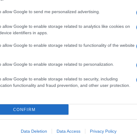
Magnesio stearato; Saccarosio; Acido metacrilico
to allow Google to send me personalized advertising.
o allow Google to enable storage related to analytics like cookies on
evice identifiers in apps.
ondensanti dello scheletro, ipercalcemia, grave
o allow Google to enable storage related to functionality of the website
o allow Google to enable storage related to personalization.
o allow Google to enable storage related to security, including
o fluoruro – 3 compresse gastroresistenti al giorno –
cation functionality and fraud prevention, and other user protection.
 gastroresistenti al giorno – in altri è necessario
esistenti. Dosi più elevate si sono raramente
bile iniziare con la dose di 3 compresse
, variando la posologia in funzione della risposta
CONFIRM
 si è dimostrato efficace anche nella preparazione
 le idrolasi dalla perilinfa e consente di operare su
n questi casi di 2–3 compresse gastroresistenti al
isulti efficace il trattamento deve essere protratto a
Data Deletion
Data Access
Privacy Policy