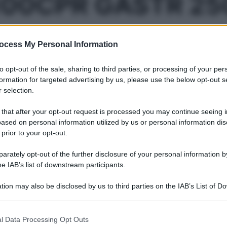
100CPR GASTR 2
ocess My Personal Information
Le
to opt-out of the sale, sharing to third parties, or processing of your per
formation for targeted advertising by us, please use the below opt-out s
ti preferite
 selection.
 that after your opt-out request is processed you may continue seeing i
ased on personal information utilized by us or personal information dis
 prior to your opt-out.
rately opt-out of the further disclosure of your personal information by
he IAB’s list of downstream participants.
tion may also be disclosed by us to third parties on the IAB’s List of 
 that may further disclose it to other third parties.
 that this website/app uses one or more Google services and may gath
l Data Processing Opt Outs
including but not limited to your visit or usage behaviour. You may click 