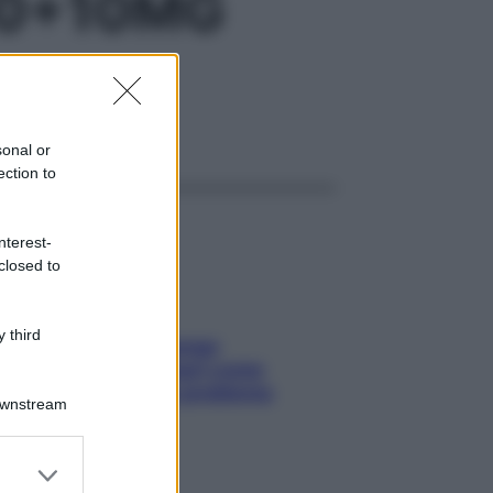
50+10MG
ggi anche
sonal or
ection to
nterest-
closed to
 third
Capelli spezzati lungo
l’attaccatura? Scopri come
risolvere l’annoso problema
Downstream
er and store
to grant or