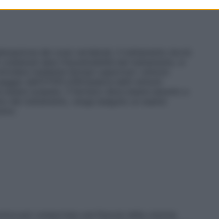
nsazione dei corpi vertebrati, il trattamento dovrà
ollaterali data l’insostituibilità del trattamento, si
ontrollare mediante farmaci opportuni i sintomi
dosaggio dell’OTOFLUOR.Qualora detti sintomi
à essere sospeso. Il farmaco deve essere assunto a
nizio del trattamento, venga eseguito un esame
anno.
orurica può comportare una fluorosi della colonna