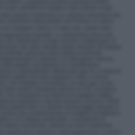
iva (PEEP) o pressione positiva continua (CPAP),
6 ovvero del 60% di ossigeno nella miscela di gas
e deve essere monitorata con ripetute misurazioni del
te ossimetria transcutanea che fornisce un valore
 con l’ossigeno (SpO
). In ogni caso, questi indici
2
ossigenazione tissutale. La valutazione clinica del
. Per trattamenti a lungo termine, il fabbisogno di
minato dai valori del gas stesso misurati nel sangue
 di anidride carbonica deve essere monitorato
ossigenoterapia in pazienti con ipercapnia. Devono
e dell’ossigeno nei pazienti con insufficienza
razione è rappresentato dall’ipossia (per es. a causa di
aria inalata non deve superare il 28%; in alcuni
vo. Se l’ossigeno è miscelato con altri gas, la sua
to deve essere mantenuta almeno al 21%. In pratica,
%. Ove necessario, la frazione di ossigeno inalato
azione pediatrica
I neonati possono ricevere il 100%
eve essere fatto un attento monitoraggio durante il
evitare una concentrazione di ossigeno eccedente il
tallino o di collasso polmonare. La pressione di
ve essere monitorata, tuttavia se viene mantenuta
significative variazioni nell’ossigenazione, il rischio