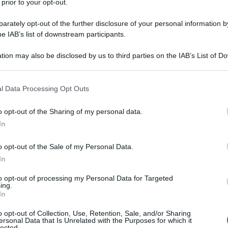
 prior to your opt-out.
rately opt-out of the further disclosure of your personal information by
he IAB’s list of downstream participants.
tion may also be disclosed by us to third parties on the IAB’s List of 
Descrizione tipo ricetta:
OSP – USO
 that may further disclose it to other third parties.
OSPEDALIERO
 that this website/app uses one or more Google services and may gath
l Data Processing Opt Outs
Forma farmaceutica:
GAS
including but not limited to your visit or usage behaviour. You may click 
 to Google and its third-party tags to use your data for below specifi
utte le età
: – per il trattamento dell’insufficienza
o opt-out of the Sharing of my personal data.
ogle consent section.
tamento in anestesia, in terapia intensiva, in camera
In
o opt-out of the Sale of my Personal Data.
In
to opt-out of processing my Personal Data for Targeted
ing.
In
o opt-out of Collection, Use, Retention, Sale, and/or Sharing
ersonal Data that Is Unrelated with the Purposes for which it
lected.