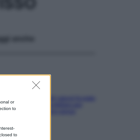
ISSO
ggi anche
Doccia, lavarsi tutti i giorni fa male
sonal or
alla pelle? I miti da sfatare per
ection to
proteggerla davvero senza
stressarla
nterest-
closed to