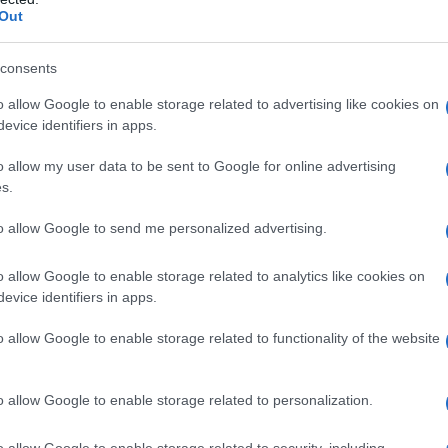
Out
ontroindicazioni assolute. In condizioni iperbariche,
i: • enfisema bolloso • asma evolutiva •
neumotorace • BPCO • polmonite da Pneumocystis
consents
strofobia • gravidanza normoevolvente (primo
oni delle alte vie respiratorie • ipertermia •
o allow Google to enable storage related to advertising like cookies on
 ottico • tumori maligni • acidosi • somministrazione
evice identifiers in apps.
rubicina, adriamicina, bleomicina, daunorubicina,
cool, idrocarburi aromatici, cis-platino, nicotina •
o allow my user data to be sent to Google for online advertising
s.
to allow Google to send me personalized advertising.
o allow Google to enable storage related to analytics like cookies on
Per ossigeno terapia normobarica si intende la
evice identifiers in apps.
ù ricca in ossigeno di quella dell’aria atmosferica,
o nell’aria ispirata (FiO
) superiore al 21%, ad una
2
o allow Google to enable storage related to functionality of the website
tmosfera (0,213 e 1,013 bar). Ai pazienti non affetti
 può essere somministrato con ventilazione spontanea
gee o maschere idonee. Ai pazienti con insufficienza
o allow Google to enable storage related to personalization.
ve essere somministrato in ventilazione assistita. Le
a pressione massima di circa 150-200 bar. La
o allow Google to enable storage related to security, including