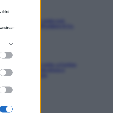
 third
Aria condizionata: usala così,
senza rischiare raffreddore & Co.
Downstream
er and store
to grant or
ed purposes
Mindfulness tra le vette: a Cortina
due giorni lontani da stress e
ansia da smartphone