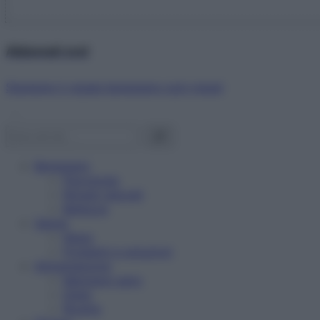
Abbonati ora!
Starbene ti regala benessere ogni mese!
Benessere
Psicologia
Rimedi naturali
Bellezza
Salute
News
Problemi e soluzioni
Alimentazione
Mangiare sano
Diete
Ricette