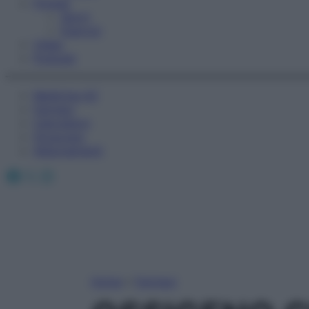
Fitness
Sport
Esercizi
Video
Podcast
Medicina AZ
Farmaci
Calcolatori
Oroscopo
Abbonamenti
Facebook
X
Instagram
Home
»
Farmaci