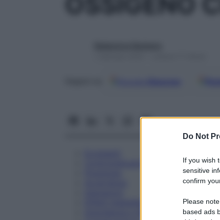
OSSIGENO C
Redazione Starbene
1 Gennaio 2025 – Lettura 17 minuti
Google
Discover
Fon
Seguici su
Do Not Pr
Eccipienti
If you wish 
Controindicazioni
sensitive in
Posologia
confirm your
Avvertenze
Interazioni
Please note
Effetti Indesiderati
Gravidanza e Allattamento
based ads b