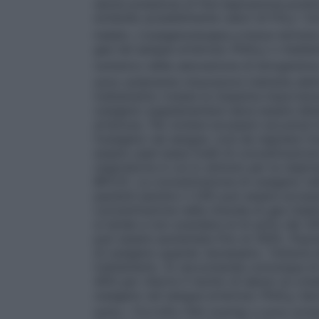
senza pressione di fine espirazione posit
evitando possibilmente valori di FiO
> 0,
2
inalato. L’ossigenoterapia a breve termin
gas nel sangue arterioso (PaO
) o median
2
numerico della saturazione di emoglobina
sono solamente misurazioni indirette dell’
trattamento riveste la massima importanza
ossigeno supplementare deve essere deter
arterioso. Per evitare eccessivi accumuli
l’ossigeno nel sangue, così da regolare l’
essere usati bassi livelli di concentrazion
respiratoria in cui lo stimolo per la respi
BPCO). La concentrazione di ossigeno nell’
pazienti persino il 24% può essere eccessi
concentrazione nella miscela di gas inala
si tende a non scendere al di sotto del 30
può essere aumentata fino al 100%.
Popol
di ossigeno quando necessario. Tuttavia d
trattamento. Si raccomanda comunque di 
40% per ridurre il rischio di danno al cris
ossigeno nel sangue arterioso (PaO
) de
2
sotto i 13,3 kPa (100 mmHg) e sono evitate 