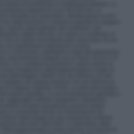
ve essere somministrato in ventilazione assistita. Le
a pressione massima di circa 150-200 bar. La
d è rilevabile sul manometro. Moltiplicando la cifra
 litri della bombola si ottiene la quantità di ossigeno
io: Calcolo approssimato del contenuto: una
manometro segna 200 bar, ne risulta un contenuto di
 2 litri al minuto la bombola sarà vuota dopo 16 ore
i con insufficienza respiratoria cronica:
5 e 2 litri/minuto, adattabile in base alla gasometria.
uta: somministrare ossigeno ad un flusso tra 0,5 e 15
etria. Con ventilazione assistita Il valore minimo di
o scopo terapeutico dell’ossigenoterapia è quello di
iosa dell’ossigeno (PaO2) non sia inferiore a 8 kPa
ossigeno nel sangue arterioso non sia inferiore al
e di ossigeno inspirato (FiO2). La dose deve essere
i del singolo paziente. La raccomandazione generale è
per raggiungere l’effetto terapeutico desiderato,
condizioni di grave ipossiemia, possono essere
ano un potenziale rischio di intossicazione da
ontinuo della terapia ed una valutazione costante
razione dei livelli della PaO2, in alternativa, della
Nell’ossigenoterapia a breve termine, la frazione di