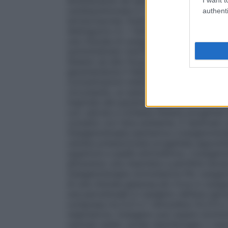
direttamente nel sangue attraverso un os
cardiopolmonare in cardiochirurgia ed in al
authenti
extracorporea. Esistono numerosi dispositi
distinguono in: • Sistemi a basso flusso È
una miscela di ossigeno nell’aria inspirata
somministrato tramite un flussometro col
Sistemi ad alto flusso Sistemi progettati 
garantendone il fabbisogno respiratorio to
concentrazioni stabilite e costanti di oss
circostante, un esempio sono le maschere di
inspirata dal paziente viene arricchita di
con valvola a richiesta Sistemi progettat
contatto con l’aria ambiente. È destinato
Ossigenoterapia iperbarica L’ossigenotera
camera pressurizzata progettata apposita
superiore a quella atmosferica. L’ossigen
attraverso una maschera a perfetta tenut
Ossigenoterapia normobarica Per ossigen
di una miscela gassosa più ricca in ossige
una percentuale in ossigeno nell’aria ispi
compresa tra 0,21 e 1 atmosfera (0,213 e 1
respiratoria, l’ossigeno può essere somm
cannule nasali, sonde nasofaringee o masc