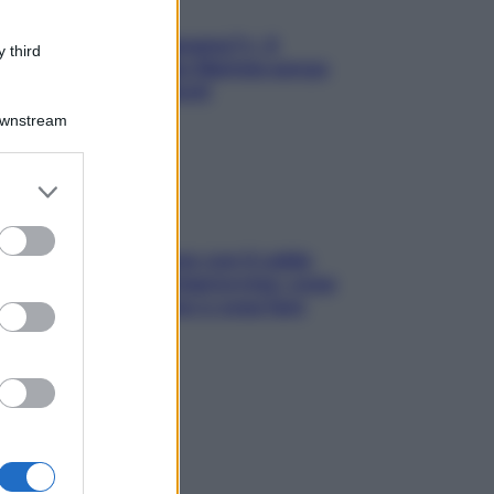
«Oggi che se magnamo?»: 4
 third
ricette facili di Max Mariola senza
pesare gli ingredienti
Downstream
er and store
to grant or
ed purposes
Perché la pressione con il caldo
scende e sale all’improvviso: cosa
succede alle donne e cosa fare
subito