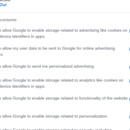
ontroindicazioni assolute. In condizioni iperbariche,
Out
i: • enfisema bolloso • asma evolutivo •
neumotorace • BPCO • polmonite da Pneumocystis
strofobia • gravidanza normoevolvente (primo
consents
oni delle alte vie respiratorie • ipertermia •
 ottico • tumori maligni • acidosi • somministrazione
o allow Google to enable storage related to advertising like cookies on
rubicina, adriamicina, bleomicina, daunorubicina,
evice identifiers in apps.
ool, idrocarburi aromatici, cis-platino, nicotina •
o allow my user data to be sent to Google for online advertising
s.
to allow Google to send me personalized advertising.
 somministrato attraverso l’aria inalata,
o allow Google to enable storage related to analytics like cookies on
dedicati (quali, per esempio, una cannula nasale o
evice identifiers in apps.
ziente viene effettuato indipendentemente dalla
arecchi dosatori (flussometri). Con questi sistemi,
o allow Google to enable storage related to functionality of the website
’aria inspirata, mentre il gas espirato e l’eventuale
nspiratorio del paziente mescolandosi con l’aria
hing). In anestesia è spesso utilizzato un sistema
o allow Google to enable storage related to personalization.
ovamente il gas precedentemente espirato dal
 L’ossigeno può anche essere somministrato
o allow Google to enable storage related to security, including