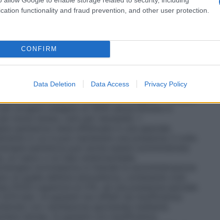
sigenatore, con un sistema di by-pass
tri casi in cui è richiesta la circolazione
cation functionality and fraud prevention, and other user protection.
vi destinati alla somministrazione dell’ossigeno, e si
 il sistema più semplice per la somministrazione di
, un esempio è il sistema in cui l’ossigeno è
legato ad un cannula nasale o maschera facciale. •
CONFIRM
per fornire al paziente una miscela di gas
tale. Questi sistemi sono progettati per rilasciare
igeno che non vengono influenzate/diluite dall’aria
Data Deletion
Data Access
Privacy Policy
 Venturi dove, stabilito il flusso di ossigeno, l’aria
 quella concentrazione costante di ossigeno. • Sistemi
i per erogare ossigeno al 100% senza entrare in
 per breve tempo, solo per necessità. •
pia iperbarica viene effettuata in una speciale
mente in cui si può mantenere una pressione 3 volte
oterapia iperbarica può anche essere somministrata
a, un casco o un tubo endotracheale.
oterapia normobarica si intende la somministrazione
no di quella dell’aria atmosferica, contenente cioè
rata (FiO2) superiore al 21%, ad una pressione parziale
,013 bar). Ai pazienti non affetti da insufficienza
inistrato con ventilazione spontanea mediante
here idonee. Ai pazienti con insufficienza