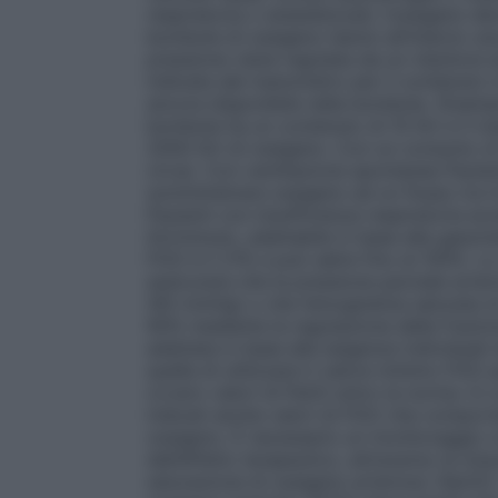
respiratoria o anestetizzati, l’ossigeno de
bombole di ossigeno hanno all’interno un
pressione viene regolata da un riduttore e
indicata dal manometro per il contenuto in
ancora disponibile nella bombola. (Esemp
bombola ha un contenuto di 10 litri e il 
2000 litri di ossigeno. Con un consumo di
circa). Con ventilazione spontanea Pazient
somministrare ossigeno ad un flusso tra 0,
Pazienti con insufficienza respiratoria ac
litri/minuto, adattabile in base alla gasom
FiO2 è il 21% e può salire fino al 100%. L
assicurare che la pressione parziale arter
(60 mmHg) o che l’emoglobina saturata di 
90% mediante la regolazione della frazion
adattata in base alle esigenze individual
quella di utilizzare il valore minimo FiO2 
ovvero valori di PaO2 entro la norma. In 
indicati anche valori di FiO2 che comport
ossigeno. È necessario un monitoraggio c
dell’effetto terapeutico, attraverso la misu
saturazione di ossigeno arterioso (SpO2). 