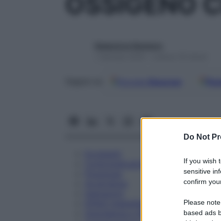
OSSIGENO C
Redazione Starbene
1 Gennaio 2025 – Lettura 18 minuti
Google
Discover
Fon
Seguici su
Do Not Pr
Eccipienti
If you wish 
Controindicazioni
sensitive in
Posologia
confirm your
Avvertenze
Interazioni
Please note
Effetti Indesiderati
Gravidanza e Allattamento
based ads b