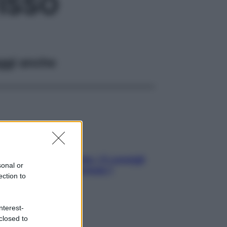
ISSO
ggi anche
Sicurezza al volante: i 5 consigli
sonal or
dell’ex pilota di Formula 1
ection to
nterest-
closed to