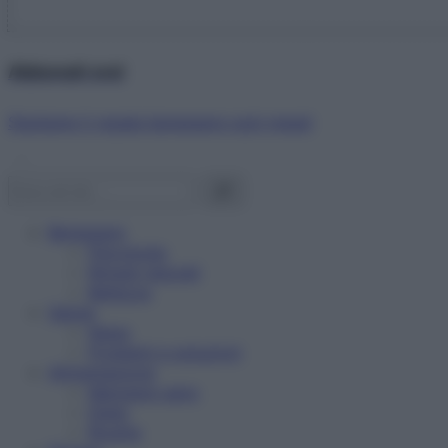
Abbonati ora!
Starbene ti regala benessere ogni mese!
Benessere
Psicologia
Rimedi naturali
Bellezza
Salute
News
Problemi e soluzioni
Alimentazione
Mangiare sano
Diete
Ricette