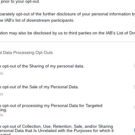
 prior to your opt-out.
rately opt-out of the further disclosure of your personal information by
he IAB’s list of downstream participants.
tion may also be disclosed by us to third parties on the IAB’s List of 
Descrizione tipo ricetta:
OSP – USO
 that may further disclose it to other third parties.
OSPEDALIERO
 that this website/app uses one or more Google services and may gath
l Data Processing Opt Outs
Forma farmaceutica:
GAS
including but not limited to your visit or usage behaviour. You may click 
 to Google and its third-party tags to use your data for below specifi
a acuta e cronica. Trattamento in anestesia, in terapia
o opt-out of the Sharing of my personal data.
ogle consent section.
In
o opt-out of the Sale of my Personal Data.
In
to opt-out of processing my Personal Data for Targeted
ing.
In
o opt-out of Collection, Use, Retention, Sale, and/or Sharing
ersonal Data that Is Unrelated with the Purposes for which it
lected.