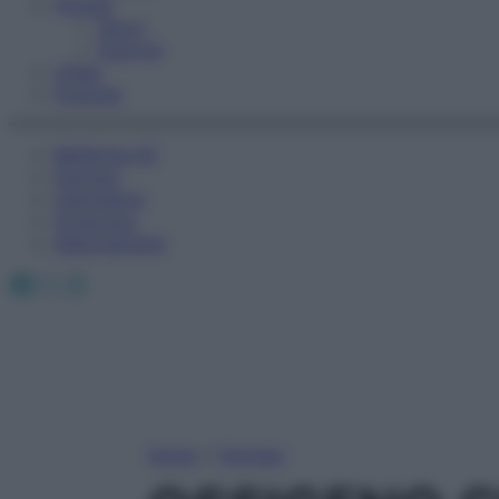
Fitness
Sport
Esercizi
Video
Podcast
Medicina AZ
Farmaci
Calcolatori
Oroscopo
Abbonamenti
Facebook
X
Instagram
Home
»
Farmaci