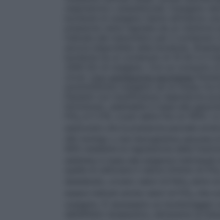
respiratoria o anestetizzati, l’ossigeno de
bombole di ossigeno hanno all’interno un
pressione viene regolata da un riduttore e
indicata dal manometro per il contenuto in
ancora disponibile nella bombola.
(Esemp
bombola ha un contenuto di 10 litri e il 
2000 litri di ossigeno. Con un consumo di
circa)
.
Con ventilazione spontanea
Pazien
somministrare ossigeno ad un flusso tra 0,
Pazienti con insufficienza respiratoria ac
litri/minuto, adattabile in base alla gasom
FiO
è il 21%, e può salire fino al 100%. L
2
assicurare che la pressione parziale arter
(60 mmHg) o che l’emoglobina saturata di 
90% mediante la regolazione della frazion
adattata in base alle esigenze individual
quella di utilizzare il valore minimo di FiO
desiderato, ovvero valori di PaO
entro la
2
essere indicati anche valori di FiO
che co
2
ossigeno. È necessario un monitoraggio c
dell’effetto terapeutico, attraverso la misu