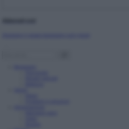
Abbonati ora!
Starbene ti regala benessere ogni mese!
Benessere
Psicologia
Rimedi naturali
Bellezza
Salute
News
Problemi e soluzioni
Alimentazione
Mangiare sano
Diete
Ricette