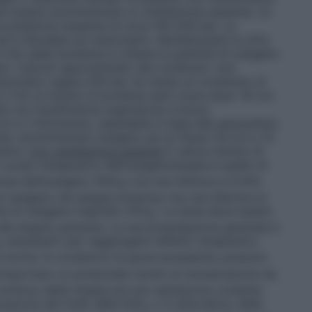
ve essere somministrato in ventilazione assistita. Le
a pressione massima di circa 150-200 bar. La
d è rilevabile sul manometro. Moltiplicando la cifra
 litri della bombola si ottiene la quantità di ossigeno
io: Calcolo approssimato del contenuto: una
manometro segna 200 bar ne risulta un contenuto di
 2 litri al minuto la bombola sarà vuota dopo 16 ore
ti con insufficienza respiratoria cronica:
5 e 2 litri/minuto, adattabile in base alla gasometria.
uta: somministrare ossigeno ad un flusso tra 0,5 e 15
etria.
Con ventilazione assistita
Il valore minimo di
o scopo terapeutico dell’ossigenoterapia è quello di
iosa dell’ossigeno (PaO
) non sia inferiore a 8 kPa
2
ossigeno nel sangue arterioso non sia inferiore al
e di ossigeno inspirato (FiO
). La dose deve essere
2
i del singolo paziente. La raccomandazione generale è
necessario per raggiungere l’effetto terapeutico
2
 norma. In condizioni di grave ipossiemia, possono
mportano un potenziale rischio di intossicazione da
ontinuo della terapia ed una valutazione costante
razione dei livelli della PaO
o in alternativa, della
2