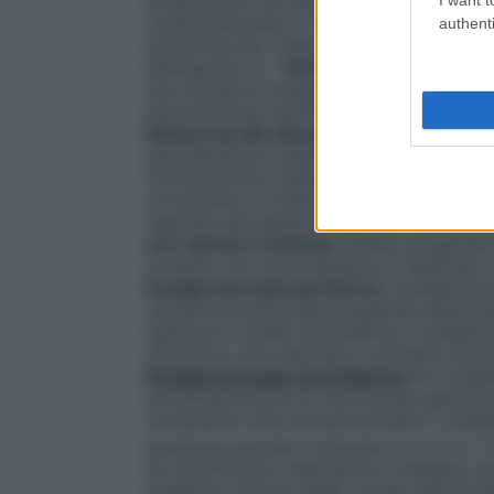
direttamente nel sangue attraverso un os
cardiopolmonare in cardiochirurgia ed in al
authenti
extracorporea. Esistono numerosi dispositi
distinguono in:
• Sistemi a basso flusso
È
una miscela di ossigeno nell’aria inspirata
somministrato tramite un flussometro col
Sistemi ad alto flusso
Sistemi progettati 
garantendone il fabbisogno respiratorio to
concentrazioni stabilite e costanti di oss
circostante, un esempio sono le maschere di
inspirata dal paziente viene arricchita di
con valvola a richiesta
Sistemi progettati
contatto con l’aria ambiente. È destinato
Ossigenoterapia iperbarica
L’ossigenoter
camera pressurizzata progettata apposita
superiore a quella atmosferica. L’ossigen
attraverso una maschera a perfetta tenut
Ossigenoterapia normobarica
Per ossige
somministrazione di una miscela gassosa pi
contenente cioè una percentuale in ossigen
pressione parziale compresa tra 0,21 e 1 a
da insufficienza respiratoria, l’ossigeno
mediante cannule nasali, sonde nasofarin