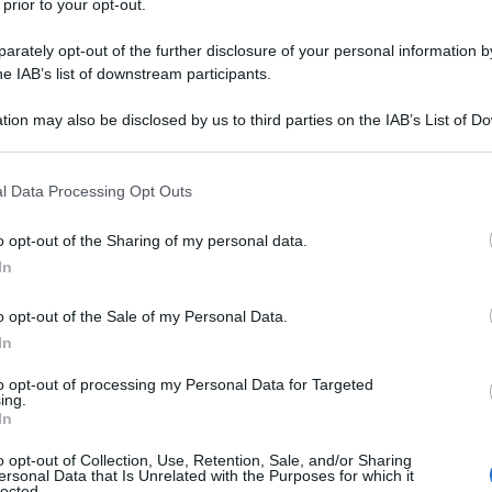
 prior to your opt-out.
rately opt-out of the further disclosure of your personal information by
he IAB’s list of downstream participants.
tion may also be disclosed by us to third parties on the IAB’s List of 
Descrizione tipo ricetta:
RR – RIPETIBILE
 that may further disclose it to other third parties.
10V IN 6MESI
 that this website/app uses one or more Google services and may gath
l Data Processing Opt Outs
Forma farmaceutica:
GAS
including but not limited to your visit or usage behaviour. You may click 
 to Google and its third-party tags to use your data for below specifi
a acuta e cronica. Trattamento in anestesia, in terapia
o opt-out of the Sharing of my personal data.
ogle consent section.
In
o opt-out of the Sale of my Personal Data.
In
to opt-out of processing my Personal Data for Targeted
ing.
In
o opt-out of Collection, Use, Retention, Sale, and/or Sharing
ersonal Data that Is Unrelated with the Purposes for which it
lected.