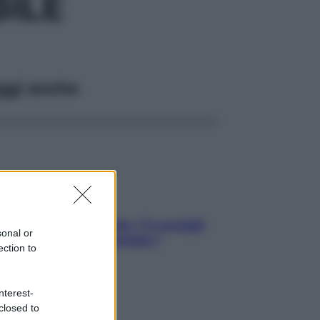
ILE
ggi anche
Sicurezza al volante: i 5 consigli
sonal or
dell’ex pilota di Formula 1
ection to
nterest-
closed to