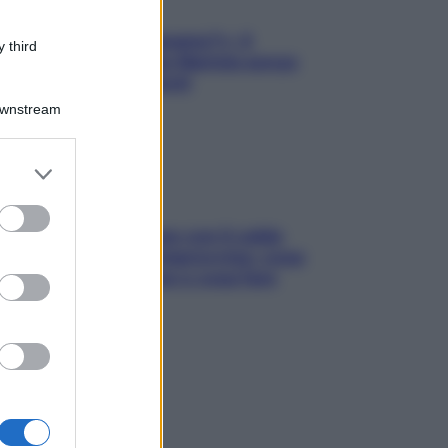
«Oggi che se magnamo?»: 4
 third
ricette facili di Max Mariola senza
pesare gli ingredienti
Downstream
er and store
to grant or
ed purposes
Perché la pressione con il caldo
scende e sale all’improvviso: cosa
succede alle donne e cosa fare
subito