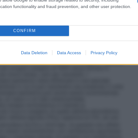
sigenatore, con un sistema di bypass
tri casi in cui è richiesta la circolazione
cation functionality and fraud prevention, and other user protection.
vi destinati alla somministrazione dell’ossigeno, e si
 il sistema più semplice per la somministrazione di
, un esempio è il sistema in cui l’ossigeno è
legato ad una cannula nasale o maschera facciale.
•
CONFIRM
per fornire al paziente una miscela di gas
tale. Questi sistemi sono progettati per rilasciare
igeno che non vengono influenzate/diluite dall’aria
Data Deletion
Data Access
Privacy Policy
 Venturi dove, stabilito il flusso di ossigeno, l’aria
 quella concentrazione costante di ossigeno.
• Sistemi
 per erogare ossigeno al 100% senza entrare in
 per breve tempo, solo per necessità.
•
apia iperbarica viene effettuata in una speciale
mente in cui si può mantenere una pressione 3 volte
oterapia iperbarica può anche essere somministrata
a, un casco o un tubo endotracheale.
no terapia normobarica si intende la
ù ricca in ossigeno di quella dell’aria atmosferica,
o nell’aria ispirata (FiO
) superiore al 21%, ad una
2
tmosfera (0,213 e 1,013 bar). Ai pazienti non affetti
 può essere somministrato con ventilazione spontanea
gee o maschere idonee. Ai pazienti con insufficienza