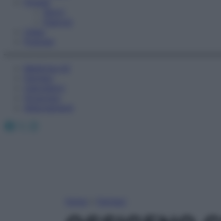
Fitness
Sport
Esercizi
Video
Podcast
Medicina AZ
Farmaci
Calcolatori
Oroscopo
Abbonamenti
Facebook
X
Instagram
Home
»
Farmaci