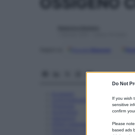
OSSIGENO C
Redazione Starbene
1 Gennaio 2025 – Lettura 18 minuti
Google
Discover
Fon
Seguici su
Do Not Pr
Eccipienti
If you wish 
Controindicazioni
sensitive in
Posologia
confirm your
Avvertenze
Interazioni
Please note
Effetti Indesiderati
Gravidanza e Allattamento
based ads b