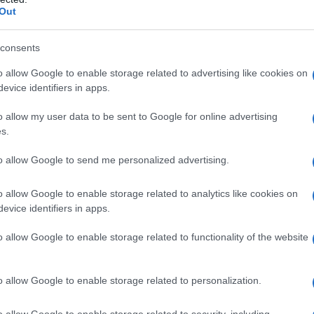
ontroindicazioni assolute. In condizioni iperbariche,
Out
i: • enfisema bolloso • asma evolutiva •
neumotorace • BPCO • polmonite da Pneumocystis
strofobia • gravidanza normoevolvente (primo
consents
oni delle alte vie respiratorie • ipertermia •
 ottico • tumori maligni • acidosi • somministrazione
o allow Google to enable storage related to advertising like cookies on
rubicina, adriamicina, bleomicina, daunorubicina,
evice identifiers in apps.
cool, idrocarburi aromatici, cis-platino, nicotina •
o allow my user data to be sent to Google for online advertising
s.
to allow Google to send me personalized advertising.
 somministrato attraverso l’aria inalata,
o allow Google to enable storage related to analytics like cookies on
dedicati (quali, per esempio, una cannula nasale o
evice identifiers in apps.
ziente viene effettuato indipendentemente dalla
arecchi dosatori (flussometri). Con questi sistemi,
o allow Google to enable storage related to functionality of the website
’aria inspirata, mentre il gas espirato e l’eventuale
nspiratorio del paziente mescolandosi con l’aria
hing
). In anestesia è spesso utilizzato un sistema
o allow Google to enable storage related to personalization.
ovamente il gas precedentemente espirato dal
 L’ossigeno può anche essere somministrato
o allow Google to enable storage related to security, including