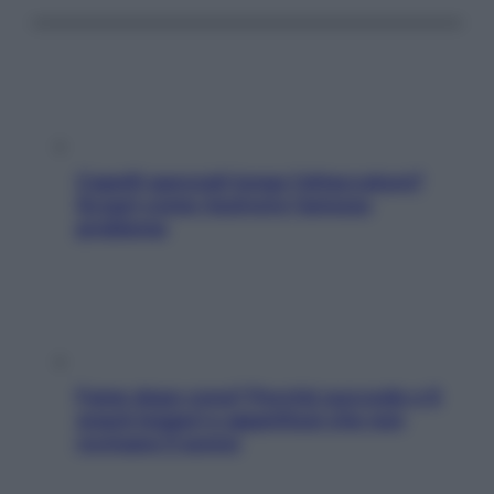
Capelli spezzati lungo l’attaccatura?
Scopri come risolvere l’annoso
problema
Fame dopo cena? Perché succede e 6
snack leggeri e appetitosi che non
rovinano il sonno