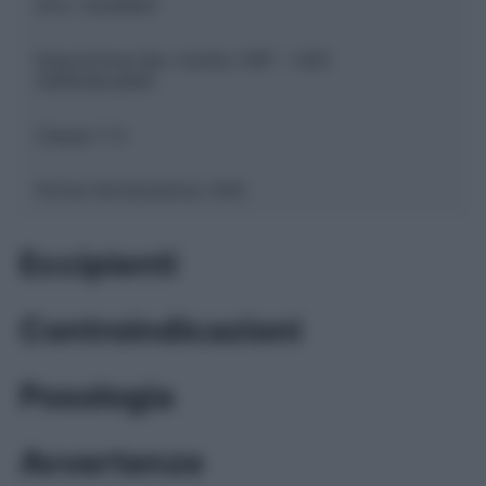
ATC:
V03AN01
Descrizione tipo ricetta:
OSP – USO
OSPEDALIERO
Classe 1:
H
Forma farmaceutica:
GAS
Eccipienti
Controindicazioni
Posologia
Avvertenze