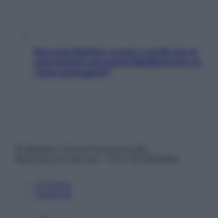
Non solo Maldive: scopri i coralli che si
nascondono nel nostro Mediterraneo (e
come proteggerli)
© Belpietro Edizioni Periodiche SRL –
Riproduzione riservata – P.Iva 13673600964
Chi siamo
Pubblicità