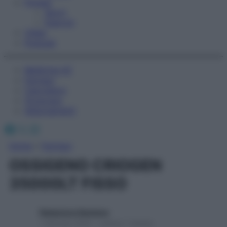
Fitness
Sport
Esercizi
Video
Podcast
Medicina AZ
Farmaci
Calcolatori
Oroscopo
Abbonamenti
Facebook
X
Instagram
Home
»
Farmaci
OSSIGENO CRIOGEN
35000LT FISSO
Redazione Starbene
1 Gennaio 2025 – Lettura 1 minuto