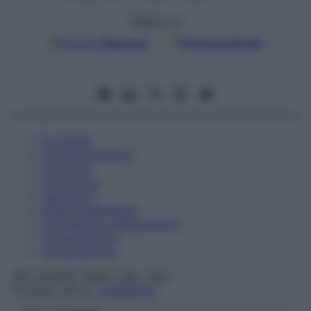
Seguici su
Google
Discover
Fonti preferite
Eccipienti
Controindicazioni
Posologia
Avvertenze
Interazioni
Effetti Indesiderati
Gravidanza e Allattamento
Conservazione
Composizione
AIR LIQUIDE Sanita' Serv. SpA
Principio attivo:
OSSIGENO