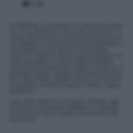
Facebook
X
Instagram
ATTENZIONE: Le informazioni contenute in questo
sito sono presentate a solo scopo informativo, in
nessun caso possono costituire la formulazione di
una diagnosi o la prescrizione di un trattamento, e
non intendono e non devono in alcun modo
sostituire il rapporto diretto medico-paziente o la
visita specialistica. Si raccomanda di chiedere
sempre il parere del proprio medico curante e/o di
specialisti riguardo qualsiasi indicazione riportata.
Se si hanno dubbi o quesiti sull’uso di un farmaco
è necessario contattare il proprio medico. Leggi il
Disclaimer »
Tutti i diritti riservati. Le immagini utilizzate negli
articoli sono di proprietà dell’editore o concesse
in licenza per l’uso. È vietata la riproduzione non
autorizzata.