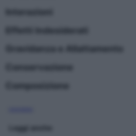
Interazioni
Effetti Indesiderati
Gravidanza e Allattamento
Conservazione
Composizione
OSSIGENO
Leggi anche