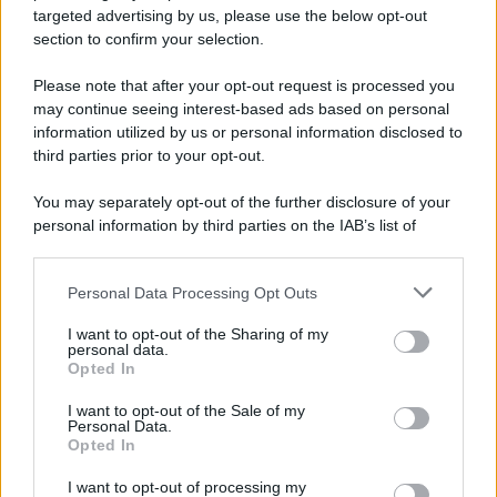
targeted advertising by us, please use the below opt-out
section to confirm your selection.
Please note that after your opt-out request is processed you
may continue seeing interest-based ads based on personal
information utilized by us or personal information disclosed to
third parties prior to your opt-out.
You may separately opt-out of the further disclosure of your
personal information by third parties on the IAB’s list of
downstream participants.
Personal Data Processing Opt Outs
This information may also be disclosed by us to third parties
on the IAB’s List of Downstream Participants that may further
I want to opt-out of the Sharing of my
disclose it to other third parties.
personal data.
Opted In
Please note that this website/app uses one or more Google
services and may gather and store information including but
I want to opt-out of the Sale of my
Personal Data.
not limited to your visit or usage behaviour. You may click to
Opted In
grant or deny consent to Google and its third-party tags to
use your data for below specified purposes in below Google
I want to opt-out of processing my