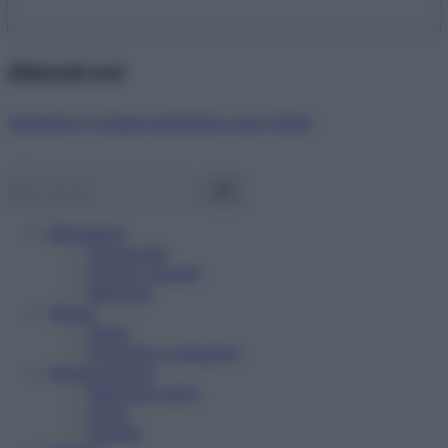
Abbonati ora!
Starbene ti regala benessere ogni mese!
Benessere
Psicologia
Rimedi naturali
Bellezza
Salute
News
Problemi e soluzioni
Alimentazione
Mangiare sano
Diete
Ricette