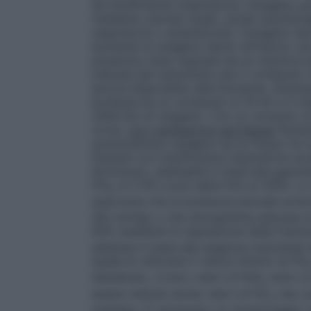
da insufficienza respiratoria, l’ossigeno
mediante cannule nasali, sonde nasofarin
respiratoria o anestetizzati, l’ossigeno de
bombole di ossigeno hanno all’interno un
pressione viene regolata da un riduttore e
indicata dal manometro per il contenuto in
ancora disponibile nella bombola.
(Esemp
bombola ha un contenuto di 10 litri e il 
2000 litri di ossigeno. Con un consumo di
circa)
.
Con ventilazione spontanea
Pazien
somministrare ossigeno ad un flusso tra 0,
Pazienti con insufficienza respiratoria ac
litri/minuto, adattabile in base alla gasom
FiO
è il 21% e può salire fino al 100%. L
2
assicurare che la pressione parziale arter
(60 mmHg) o che l’emoglobina saturata di 
90% mediante la regolazione della frazion
adattata in base alle esigenze individual
quella di utilizzare il valore minimo di FiO
desiderato, ovvero valori di PaO
entro la
2
essere indicati anche valori di FiO
che co
2
ossigeno. È necessario un monitoraggio c