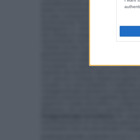
precedentemente espirato dal paziente (
authenti
essere somministrato direttamente nel sa
by-pass cardiopolmonare in cardiochirurgia 
extracorporea. Esistono numerosi dispositi
distinguono in: •
Sistemi a basso flusso
È 
una miscela di ossigeno nell’aria inspirata
somministrato tramite un flussometro col
•
Sistemi ad alto flusso
Sistemi progettati 
garantendone il fabbisogno respiratorio to
concentrazioni stabilite e costanti di oss
circostante, un esempio sono le maschere di
inspirata dal paziente viene arricchita di
con valvola a richiesta
Sistemi progettati
contatto con l’aria ambiente. È destinato
•
Ossigenoterapia iperbarica
L’ossigenoter
camera pressurizzata progettata apposita
superiore a quella atmosferica. L’ossigen
attraverso una maschera a perfetta tenut
Ossigenoterapia normobarica
Per ossige
somministrazione di una miscela gassosa pi
contenente cioè una percentuale in ossigen
pressione parziale compresa tra 0,21 e 1 a