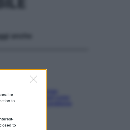
ILE
ggi anche
Capelli spezzati lungo
sonal or
l’attaccatura? Scopri come
ection to
risolvere l’annoso problema
nterest-
closed to