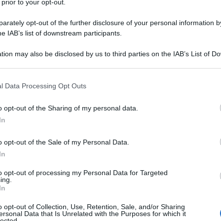
 prior to your opt-out.
rately opt-out of the further disclosure of your personal information by
he IAB’s list of downstream participants.
tion may also be disclosed by us to third parties on the IAB’s List of 
Descrizione tipo ricetta:
RR – RIPETIBILE
 that may further disclose it to other third parties.
10V IN 6MESI
 that this website/app uses one or more Google services and may gath
l Data Processing Opt Outs
Forma farmaceutica:
GAS
including but not limited to your visit or usage behaviour. You may click 
 to Google and its third-party tags to use your data for below specifi
o opt-out of the Sharing of my personal data.
ogle consent section.
In
’insufficienza respiratoria acuta e cronica.
o opt-out of the Sale of my Personal Data.
iva, in camera iperbarica.
In
to opt-out of processing my Personal Data for Targeted
ing.
In
o opt-out of Collection, Use, Retention, Sale, and/or Sharing
ersonal Data that Is Unrelated with the Purposes for which it
lected.