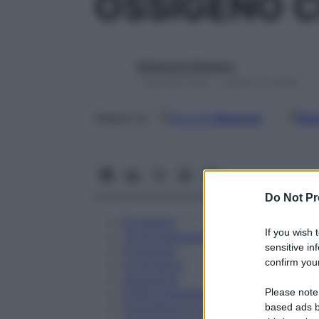
OSSIGENO C
Redazione Starbene
1 Gennaio 2025 – Lettura 25 minuti
Google
Discover
Fon
Seguici su
Do Not Pr
Eccipienti
If you wish 
Controindicazioni
sensitive in
Posologia
confirm your
Avvertenze
Interazioni
Please note
Effetti Indesiderati
Gravidanza e Allattamento
based ads b