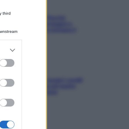
 third
Fame dopo cena? Perché
succede e 6 snack leggeri e
appetitosi che non rovinano il
Downstream
sonno
er and store
to grant or
ed purposes
Non solo Maldive: scopri i coralli
che si nascondono nel nostro
Mediterraneo (e come
proteggerli)