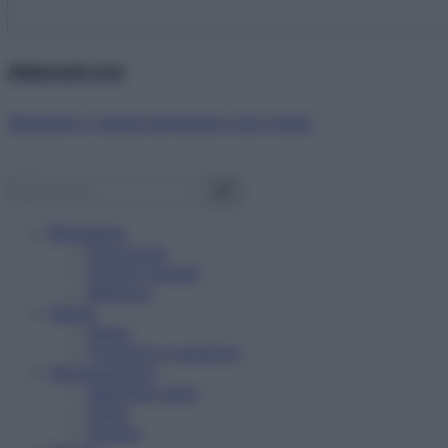
Abbonati ora!
Starbene ti regala benessere ogni mese!
Benessere
Psicologia
Rimedi naturali
Bellezza
Salute
News
Problemi e soluzioni
Alimentazione
Mangiare sano
Diete
Ricette