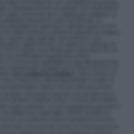
 può essere somministrato con ventilazione spontanea
gee o maschere idonee. Ai pazienti con insufficienza
ve essere somministrato in ventilazione assistita. Le
a pressione massima di circa 150-200 bar. La
d è rilevabile sul manometro. Moltiplicando la cifra
 litri della bombola si ottiene la quantità di ossigeno
io: Calcolo approssimato del contenuto: una
manometro segna 200 bar, ne risulta un contenuto di
 2 litri al minuto la bombola sarà vuota dopo 16 ore
ti con insufficienza respiratoria cronica:
5 e 2 litri/minuto, adattabile in base alla gasometria.
uta: somministrare ossigeno ad un flusso tra 0,5 e 15
etria.
Con ventilazione assistita
Il valore minimo di
o scopo terapeutico dell’ossigenoterapia è quello di
iosa dell’ossigeno (PaO
) non sia inferiore a 8 kPa
2
ossigeno nel sangue arterioso non sia inferiore al
e di ossigeno inspirato (FiO
). La dose deve essere
2
i del singolo paziente. La raccomandazione generale è
necessario per raggiungere l’effetto terapeutico
2
 norma. In condizioni di grave ipossiemia, possono
mportano un potenziale rischio di intossicazione da
ontinuo della terapia ed una valutazione costante