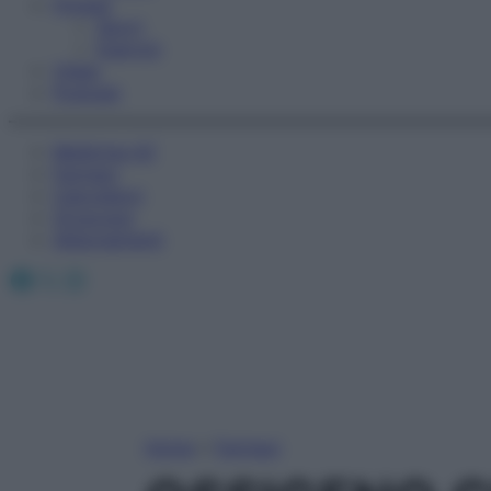
Fitness
Sport
Esercizi
Video
Podcast
Medicina AZ
Farmaci
Calcolatori
Oroscopo
Abbonamenti
Facebook
X
Instagram
Home
»
Farmaci