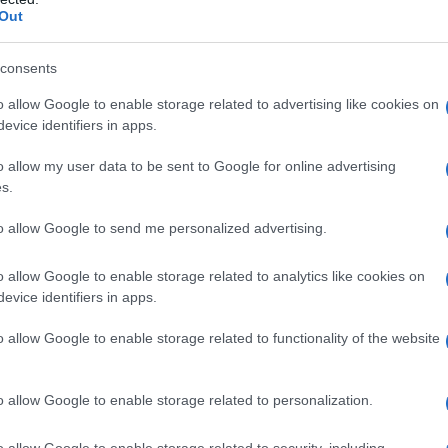
Out
no controindicazioni assolute Ossigenoterapia
consents
sma evolutiva •pneumotorace, anamnesi pregressa di
ca ostruttiva (BPCO) •polmonite da Pneumocystis
o allow Google to enable storage related to advertising like cookies on
rofobia •gravidanza normoevolvente (primo trimestre)
evice identifiers in apps.
te vie respiratorie •ipertermia •sferocitosi ereditaria
 •acidosi •somministrazione concomitante di alcuni
o allow my user data to be sent to Google for online advertising
leomicina, daunorubicina, cis-platino, steroidi,
s.
carburi aromatici, nicotina •infanti prematuri.
to allow Google to send me personalized advertising.
o allow Google to enable storage related to analytics like cookies on
evice identifiers in apps.
’ossigeno (compresso o criogenico) viene
referibilmente ricorrendo ad apparecchi dedicati
 una maschera facciale); il dosaggio al paziente viene
o allow Google to enable storage related to functionality of the website
zione del gas medicinale tramite apparecchi dosatori
no viene somministrato attraverso l’aria inspirata,
o di ossigeno lasciano il circuito inspiratorio del
o allow Google to enable storage related to personalization.
ante (sistema aperto o
anti-rebreathing
). In anestesia
e che permette di inspirare nuovamente il gas
o allow Google to enable storage related to security, including